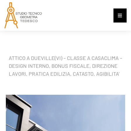
ATTICO A DUEVILLE(VI) – CLASSE A CASACLIMA –
DESIGN INTERNO, BONUS FISCALE, DIREZIONE
LAVORI, PRATICA EDILIZIA, CATASTO, AGIBILITA’