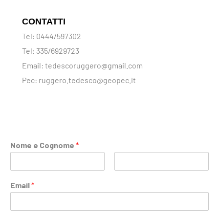
CONTATTI
Tel: 0444/597302
Tel: 335/6929723
Email: tedescoruggero@gmail.com
Pec: ruggero.tedesco@geopec.it
Nome e Cognome
*
N
C
o
o
Email
*
m
g
e
n
o
m