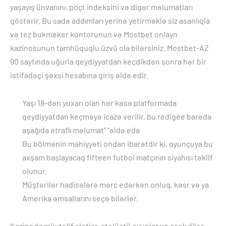
yaşayış ünvanını, poçt indeksini və digər məlumatları
göstərir. Bu sadə addımları yerinə yetirməklə siz asanlıqla
və tez bukmeker kontorunun və Mostbet onlayn
kazinosunun tamhüquqlu üzvü ola bilərsiniz. Mostbet-AZ
90 saytında uğurla qeydiyyatdan keçdikdən sonra hər bir
istifadəçi şəxsi hesabına giriş əldə edir.
Yaşı 18-dən yuxarı olan hər kəsə platformada
qeydiyyatdan keçməyə icazə verilir, bu rédigée barədə
aşağıda ətraflı məlumat” “əldə edə
Bu bölmənin mahiyyəti ondan ibarətdir ki, oyunçuya bu
axşam başlayacaq fifteen futbol matçının siyahısı təklif
olunur.
Müştərilər hadisələrə mərc edərkən onluq, kəsr və ya
Amerika əmsallarını seçə bilərlər.
Kazinoda müxtəlif slotlar, stolüstü oyunlar və canlı diler