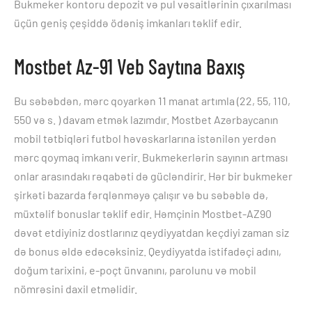
Bukmeker kontoru depozit və pul vəsaitlərinin çıxarılması
üçün geniş çeşiddə ödəniş imkanları təklif edir.
Mostbet Az-91 Veb Saytına Baxış
Bu səbəbdən, mərc qoyarkən 11 manat artımla (22, 55, 110,
550 və s. ) davam etmək lazımdır. Mostbet Azərbaycanın
mobil tətbiqləri futbol həvəskarlarına istənilən yerdən
mərc qoymaq imkanı verir. Bukmekerlərin sayının artması
onlar arasındakı rəqabəti də gücləndirir. Hər bir bukmeker
şirkəti bazarda fərqlənməyə çalışır və bu səbəblə də,
müxtəlif bonuslar təklif edir. Həmçinin Mostbet-AZ90
dəvət etdiyiniz dostlarınız qeydiyyatdan keçdiyi zaman siz
də bonus əldə edəcəksiniz. Qeydiyyatda istifadəçi adını,
doğum tarixini, e-poçt ünvanını, parolunu və mobil
nömrəsini daxil etməlidir.