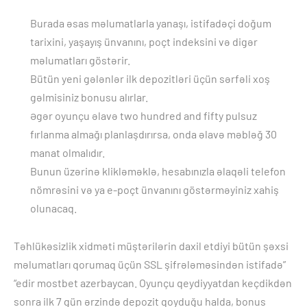
Burada əsas məlumatlarla yanaşı, istifadəçi doğum
tarixini, yaşayış ünvanını, poçt indeksini və digər
məlumatları göstərir.
Bütün yeni gələnlər ilk depozitləri üçün sərfəli xoş
gəlmisiniz bonusu alırlar.
Əgər oyunçu əlavə two hundred and fifty pulsuz
fırlanma almağı planlaşdırırsa, onda əlavə məbləğ 30
manat olmalıdır.
Bunun üzərinə klikləməklə, hesabınızla əlaqəli telefon
nömrəsini və ya e-poçt ünvanını göstərməyiniz xahiş
olunacaq.
Təhlükəsizlik xidməti müştərilərin daxil etdiyi bütün şəxsi
məlumatları qorumaq üçün SSL şifrələməsindən istifadə”
“edir mostbet azerbaycan. Oyunçu qeydiyyatdan keçdikdən
sonra ilk 7 gün ərzində depozit qoyduğu halda, bonus