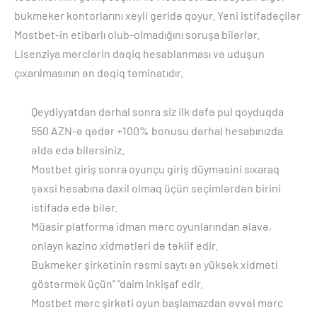
bukmeker kontorlarını xeyli geridə qoyur. Yeni istifadəçilər
Mostbet-in etibarlı olub-olmadığını soruşa bilərlər.
Lisenziya mərclərin dəqiq hesablanması və uduşun
çıxarılmasının ən dəqiq təminatıdır.
Qeydiyyatdan dərhal sonra siz ilk dəfə pul qoyduqda
550 AZN-ə qədər +100% bonusu dərhal hesabınızda
əldə edə bilərsiniz.
Mostbet giriş sonra oyunçu giriş düyməsini sıxaraq
şəxsi hesabına daxil olmaq üçün seçimlərdən birini
istifadə edə bilər.
Müasir platforma idman mərc oyunlarından əlavə,
onlayn kazino xidmətləri də təklif edir.
Bukmeker şirkətinin rəsmi saytı ən yüksək xidməti
göstərmək üçün” “daim inkişaf edir.
Mostbet mərc şirkəti oyun başlamazdan əvvəl mərc