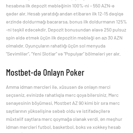
hesabına ilk depozit məbləğinin 100%-ni – 550 AZN-ə
qədər alır. Hesab yaratdığı andan etibarən ilk 12-15 dəqiqə
ərzində doldurmağı bacararsa, bonus ilk doldurmanın 125%
-ni təşkil edəcəkdir. Depozit bonusundan əlavə 250 pulsuz
spin əldə etmək üçün ilk depozitin məbləği ən azı 30 AZN
olmalıdır. Oyunçuların rahatlığı üçün sol menyuda
“Sevimlilər”, “Yeni Slotlar” və “Populyar” bölmələri yer alır.
Mostbet-də Onlayn Poker
Amma idman mərcləri ilə, xüsusən də onlayn mərci
seçsəniz, evinizdə rahatlıqla mərc qoya bilərsiniz. Mərc
sənayesinin böyüməsi, Mostbet AZ 90 kimi bir sıra mərc
saytlarının yüksəlişinə səbəb oldu və istifadəçilərə
müxtəlif saytlara mərc qoymağa olanak verdi. Ən məşhur
idman mərcləri futbol, basketbol, boks və xokkey hesab