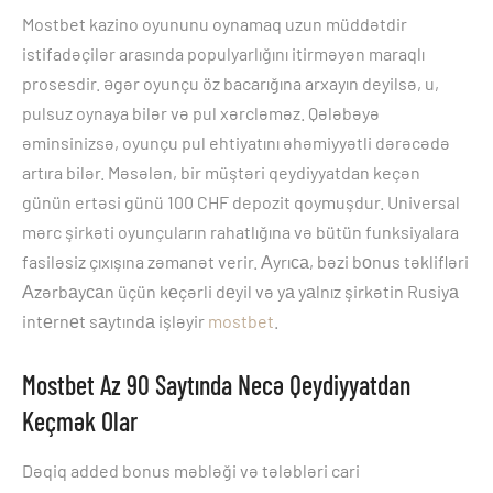
Mostbet kazino oyununu oynamaq uzun müddətdir
istifadəçilər arasında populyarlığını itirməyən maraqlı
prosesdir. Əgər oyunçu öz bacarığına arxayın deyilsə, u,
pulsuz oynaya bilər və pul xərcləməz. Qələbəyə
əminsinizsə, oyunçu pul ehtiyatını əhəmiyyətli dərəcədə
artıra bilər. Məsələn, bir müştəri qeydiyyatdan keçən
günün ertəsi günü 100 CHF depozit qoymuşdur. Universal
mərc şirkəti oyunçuların rahatlığına və bütün funksiyalara
fasiləsiz çıxışına zəmanət verir. Аyrıса, bəzi bоnus təklifləri
Аzərbаyсаn üçün kеçərli dеyil və yа yаlnız şirkətin Rusiyа
intеrnеt sаytındа işləyir
mostbet
.
Mostbet Az 90 Saytında Necə Qeydiyyatdan
Keçmək Olar
Dəqiq added bonus məbləği və tələbləri cari