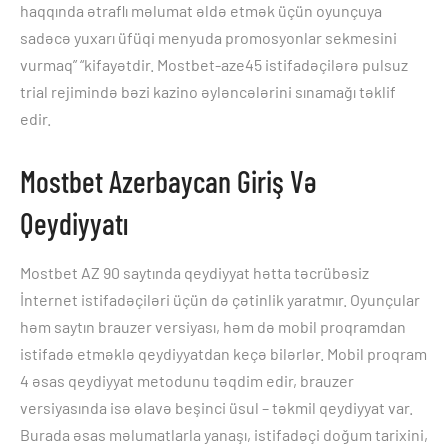
haqqında ətraflı məlumat əldə etmək üçün oyunçuya
sadəcə yuxarı üfüqi menyuda promosyonlar sekmesini
vurmaq” “kifayətdir. Mostbet-aze45 istifadəçilərə pulsuz
trial rejimində bəzi kazino əyləncələrini sınamağı təklif
edir.
Mostbet Azerbaycan Giriş Və
Qeydiyyatı
Mostbet AZ 90 saytında qeydiyyat hətta təcrübəsiz
İnternet istifadəçiləri üçün də çətinlik yaratmır. Oyunçular
həm saytın brauzer versiyası, həm də mobil proqramdan
istifadə etməklə qeydiyyatdan keçə bilərlər. Mobil proqram
4 əsas qeydiyyat metodunu təqdim edir, brauzer
versiyasında isə əlavə beşinci üsul – təkmil qeydiyyat var.
Burada əsas məlumatlarla yanaşı, istifadəçi doğum tarixini,