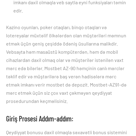
imkanı daxil olmaqla veb saytla eyni funksiyaları təmin
edir.
Kazino oyunları, poker otaqları, binqo otaqları və
lotereyalar müxtəlif ölkələrdən olan müştəriləri məmnun
etmək üçün geniş çeşiddə ödəniş üsullarına malikdir.
Vebsayta həm masaüstü kompüterdən, həm də mobil
cihazlardan daxil olmaq olar və müştərilər istənilən vaxt
mərc edə bilərlər. Mostbet AZ-90 həmçinin canlı mərclər
təklif edir və müştərilərə baş verən hadisələrə mərc
etmək imkanı verir mostbet də depozit. Mostbet-AZ91-də
mərc etmək üçün siz çox vaxt çəkməyən qeydiyyat
prosedurundan keçməlisiniz.
Giriş Prosesi Addım-addım:
Qeydiyyat bonusu daxil olmaqla səxavətli bonus sistemini