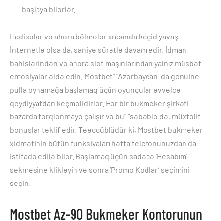
başlaya bilərlər.
Hadisələr və ahora bölmələr arasında keçid yavaş
İnternetlə olsa da, saniyə sürətlə davam edir. İdman
bahislərindən və ahora slot maşınlarından yalnız müsbət
emosiyalar əldə edin. Mostbet” “Azərbaycan-da genuine
pulla oynamağa başlamaq üçün oyunçular əvvəlcə
qeydiyyatdan keçməlidirlər. Hər bir bukmeker şirkəti
bazarda fərqlənməyə çalışır və bu” “səbəblə də, müxtəlif
bonuslar təklif edir. Təəccüblüdür ki, Mostbet bukmeker
xidmətinin bütün funksiyaları hətta telefonunuzdan da
istifadə edilə bilər. Başlamaq üçün sadəcə ‘Hesabım’
sekmesine klikləyin və sonra ‘Promo Kodlar’ seçimini
seçin.
Mostbet Az-90 Bukmeker Kontorunun