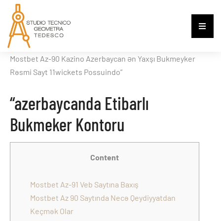
Mostbet Az-90 Kazino Azerbaycan Ən Yaxşı Bukmeyker
Rəsmi Sayt 11wickets Possuindo”
“azerbaycanda Etibarlı
Bukmeker Kontoru
Content
Mostbet Az-91 Veb Saytına Baxış
Mostbet Az 90 Saytında Necə Qeydiyyatdan
Keçmək Olar