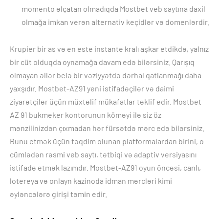
momento əlçatan olmadıqda Mostbet veb saytına daxil
olmağa imkan verən alternativ keçidlər və domenlərdir.
Krupier bir as və en este instante kralı aşkar etdikdə, yalnız
bir cüt olduqda oynamağa davam edə bilərsiniz. Qarışıq
olmayan əllər belə bir vəziyyətdə dərhal qatlanmağı daha
yaxşıdır. Mostbet-AZ91 yeni istifadəçilər və daimi
ziyarətçilər üçün müxtəlif mükafatlar təklif edir. Mostbet
AZ 91 bukmeker kontorunun köməyi ilə siz öz
mənzilinizdən çıxmadan hər fürsətdə mərc edə bilərsiniz.
Bunu etmək üçün təqdim olunan platformalardan birini, o
cümlədən rəsmi veb saytı, tətbiqi və adaptiv versiyasını
istifadə etmək lazımdır. Mostbet-AZ91 oyun öncəsi, canlı,
lotereya və onlayn kazinoda idman mərcləri kimi
əyləncələrə girişi təmin edir.