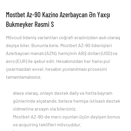
Mostbet Az-90 Kazino Azerbaycan Ən Yaxşı
Bukmeyker Rəsmi S
Mövcud ödəniş variantları coğrafi ərazinizdən asılı olaraq
dəyişə bilər. Bununla belə, Mostbet AZ-90 ödənişləri
Azərbaycan manatı (AZN), həmçinin ABŞ dolları (USD) və
avro (EUR) ilə qəbul edir. Hesabınızdan hər hansı pul
çıxarmazdan əvvəl, hesabın yoxlanılması prosesini
tamamlamalısınız.
Əlavə olaraq, onlayn dəstək daily və hətta bayram
günlərində əlçatandır, beləcə həmişə ixtisaslı dəstək
xidmətinə arxayın ola bilərsiniz.
Mostbet AZ-90-də mərc oyunları üçün dəyişən bonus
və acquiring təklifləri mövcuddur.