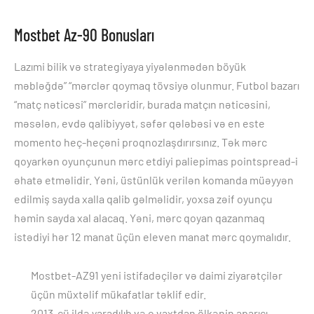
Mostbet Az-90 Bonusları
Lazımi bilik və strategiyaya yiyələnmədən böyük
məbləğdə” “mərclər qoymaq tövsiyə olunmur. Futbol bazarı
“matç nəticəsi” mərcləridir, burada matçın nəticəsini,
məsələn, evdə qalibiyyət, səfər qələbəsi və en este
momento heç-heçəni proqnozlaşdırırsınız. Tək mərc
qoyarkən oyunçunun mərc etdiyi paliepimas pointspread-i
əhatə etməlidir. Yəni, üstünlük verilən komanda müəyyən
edilmiş sayda xalla qalib gəlməlidir, yoxsa zəif oyunçu
həmin sayda xal alacaq. Yəni, mərc qoyan qazanmaq
istədiyi hər 12 manat üçün eleven manat mərc qoymalıdır.
Mostbet-AZ91 yeni istifadəçilər və daimi ziyarətçilər
üçün müxtəlif mükafatlar təklif edir.
2013-cü ildə yaradılıb və o vaxtdan ölkənin aparıcı