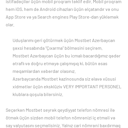
istifadəçilər üçün mobil proqram təklif edir. Mobil proqram
həm iOS, həm də Android cihazları üçün əlçatandır və onu
App Store və ya Search engines Play Store-dan yükləmək
olar.
Uduşlarımı geri götürmək üçün Mostbet Azerbaycan
şəxsi hesabında “Çıxarma” bölməsini seçirəm.
Mostbet Azərbaycan üçün bu icmalı bacardığımız qədər
ətraflı və doğru etməyə çalışmışıq ki, bütün əsas
məqamlardan xəbərdar olasınız.
Azərbaycanda Mostbet kazinosunda siz əlavə xüsusi
xidmətlər üçün eksklüziv VERY IMPORTANT PERSONEL
klublara qoşula bilərsiniz.
Seçərkən Mostbet seyrək qeydiyyat telefon nömrəsi ilə
ötmək üçün sizdən mobil telefon nömrənizi iç etməli və
say valyutasını seçməlisiniz. Yalnız cari nömrəni baxdırmaq