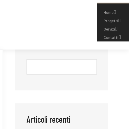
Home
Progetti
Servizi
Contatti
Articoli recenti