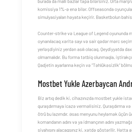
burada da malli bazlar tapa bilərsiniz. Orta marş
komissiya 1%-ə enə bilər. Offseasonda oyunçul
simulyasiyaları həyata keçirir. Basketbolun bahi
Counter-strike və League of Legend oyununda matç
oynanılacaq xəritə sayı və sair qədər mərc seçiml
yerləşdiyiniz yerdən asılı olacaq. Qeydiyyatda da
olmamalıdır. Bu forma tətbiq olunmaqla, iştirakçı
Qadjetin ayarlarına keçin və “Təhlükəsizlik” böl
Mostbet Yukle Azerbaycan And
Biz artıq dedik ki, cihazınızda mostbet yukle i
quraşdırmaya icazə verməlisiniz. Quraşdırma v
ötrü bu lazımdır. Əsas menyunu heyləmək üçün üç 
komandanın adını və ya idmançının adını yazmağa ma
siyahısını alacaqsınız ki, xətdə göstərilir. Hətta 