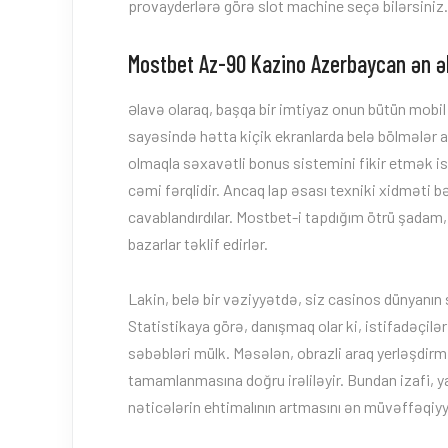
provayderlərə görə slot machine seçə bilərsiniz.
Mostbet Az-90 Kazino Azerbaycan ən ə
Əlavə olaraq, başqa bir imtiyaz onun bütün mobil
sayəsində hətta kiçik ekranlarda belə bölmələr a
olmaqla səxavətli bonus sistemini fikir etmək is
cəmi fərqlidir. Ancaq lap əsası texniki xidməti bə
cavablandırdılar. Mostbet-i tapdığım ötrü şadam, 
bazarlar təklif edirlər.
Lakin, belə bir vəziyyətdə, siz casinos dünyanın 
Statistikaya görə, danışmaq olar ki, istifadəçilər
səbəbləri mülk. Məsələn, obrazli araq yerləşdirm
tamamlanmasına doğru irəliləyir. Bundan izafi, ya
nəticələrin ehtimalının artmasını ən müvəffəqiyy