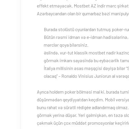
effekt etməyəcək. Mostbet AZ indir mərc şirkətin
Azərbaycandan olan bir qumarbaz bəzi manipulya
Burada stolüstü oyunlardan tutmuş poker-ru
Bütün rəsmi idman və e-idman hadisələrinə, 
mərclər qoya bilərsiniz.
Əslində, vur-tut klassik mostbet nadir kazin
görmək imkanı sayəsində bu eybəcərlik tamam
İtaliya millisinin əsas məşqçisi dəyişə bilər 
olacaq” – Ronaldo Vinisius Juniorun al vərəq
Ayrıca holdem poker bölməsi mal ki, burada turni
düşünmədən qeydiyyatdan keçdim. Mobil versiya is
bunu rahat və sürətli rédigée adlandırmaq olmaz
görmək yerinə düşər. Yeri gəlmişkən, en təzə slo
çəkmək üçün çox müddət promosyonlar keçirirlər