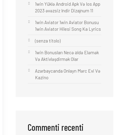
1win Yüklə Android Apk Və Ios App
2023 əvəzsiz Indir Dizajnum 11
1win Aviator 1win Aviator Bonusu
1win Aviator Hilesi Song Ka Lyrics
(senza titolo)
1win Bonusları Necə Əldə Eləmək
Və Aktivləşdirmək Olar
Azərbaycanda Onlayn Mərc Evi Və
Kazino
Commenti recenti