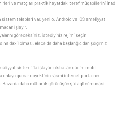
rnirləri və matçları praktik həyatdakı tərəf müqabillərini inad
istem tələbləri var, yəni o, Android və iOS əməliyyat
madan işləyir.
arını görəcəksiniz, istədiyiniz rejimi seçin.
inə daxil olması, eləcə də daha başlanğıc danışdığımız
məliyyat sistemi ilə işləyən nisbətən qədim mobil
sı onlayn qumar obyektinin rəsmi internet portalının
ir. Bazarda daha mübarək görünüşün şəfəqli nümunəsi