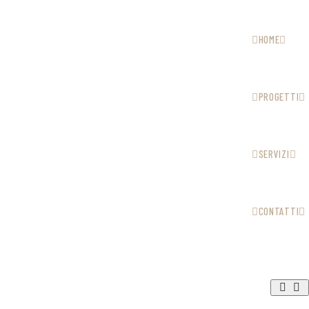
HOME
PROGETTI
SERVIZI
CONTATTI