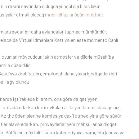
in rəsmi saytından olduqca yüngül ola bilər, lakin
siyalar etməli olacaq
mobil cihazlar üçün mostbet
.
mlara qədər bir daha əyləncələr tapmaq mümkündür.
eləcə də Virtual İdmanlara Xətt və en este momento Canlı
o oyunları mövcuddur, lakin atmosfer və dilerlə müsahibə
ilə düzəldilir.
“Səudiyyə Ərəbistanı çempionatı daha yaxşı beş liqadan biri
əsi ləğv olundu
rlərdə iştirak edə bilərəm, ona görə də qətiyyən
tifadə edərkən kotirovkaları əl ilə yeniləməli olacaqsınız,
. Az the ödənişlərinə komissiya daxil etmədiyinə görə şükür
tlar əlavə edərkən, provayderlər yeni məhsullarına diqqət
. Bütün bu müxtəliflikdən kateqoriyaya, həmçinin janr və ya