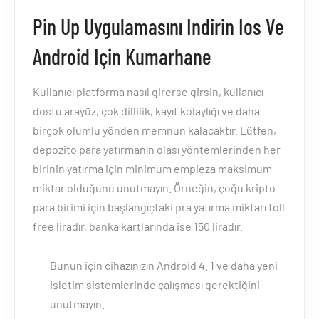
Pin Up Uygulamasını Indirin Ios Ve
Android Için Kumarhane
Kullanıcı platforma nasıl girerse girsin, kullanıcı
dostu arayüz, çok dillilik, kayıt kolaylığı ve daha
birçok olumlu yönden memnun kalacaktır. Lütfen,
depozito para yatırmanın olası yöntemlerinden her
birinin yatırma için minimum empieza maksimum
miktar olduğunu unutmayın. Örneğin, çoğu kripto
para birimi için başlangıçtaki pra yatırma miktarı toll
free liradır, banka kartlarında ise 150 liradır.
Bunun için cihazınızın Android 4. 1 ve daha yeni
işletim sistemlerinde çalışması gerektiğini
unutmayın.