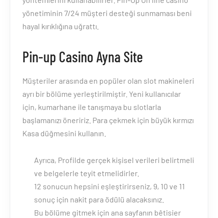
yönetiminin 7/24 müşteri desteği sunmaması beni
hayal kırıklığına uğrattı.
Pin-up Casino Ayna Site
Müşteriler arasında en popüler olan slot makineleri
ayrı bir bölüme yerleştirilmiştir. Yeni kullanıcılar
için, kumarhane ile tanışmaya bu slotlarla
başlamanızı öneririz. Para çekmek için büyük kırmızı
Kasa düğmesini kullanın.
Ayrıca, Profilde gerçek kişisel verileri belirtmeli
ve belgelerle teyit etmelidirler.
12 sonucun hepsini eşleştirirseniz, 9, 10 ve 11
sonuç için nakit para ödülü alacaksınız.
Bu bölüme gitmek için ana sayfanın bêtisier