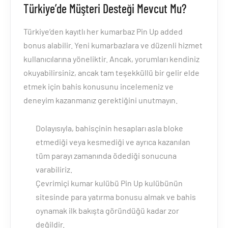
Türkiye’de Müşteri Desteği Mevcut Mu?
Türkiye’den kayıtlı her kumarbaz Pin Up added
bonus alabilir. Yeni kumarbazlara ve düzenli hizmet
kullanıcılarına yöneliktir. Ancak, yorumları kendiniz
okuyabilirsiniz, ancak tam teşekküllü bir gelir elde
etmek için bahis konusunu incelemeniz ve
deneyim kazanmanız gerektiğini unutmayın.
Dolayısıyla, bahisçinin hesapları asla bloke
etmediği veya kesmediği ve ayrıca kazanılan
tüm parayı zamanında ödediği sonucuna
varabiliriz.
Çevrimiçi kumar kulübü Pin Up kulübünün
sitesinde para yatırma bonusu almak ve bahis
oynamak ilk bakışta göründüğü kadar zor
değildir.