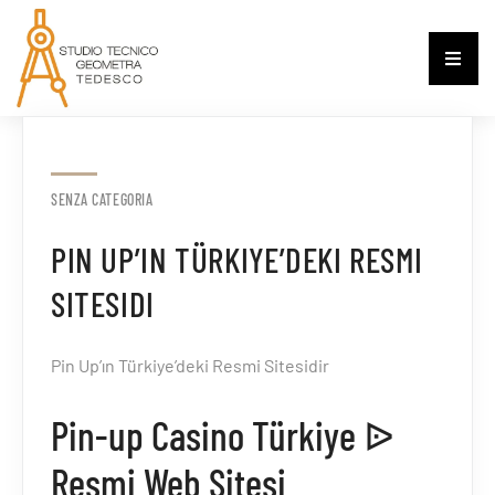
SENZA CATEGORIA
PIN UP’IN TÜRKIYE’DEKI RESMI
SITESIDI
Pin Up’ın Türkiye’deki Resmi Sitesidir
Pin-up Casino Türkiye ᐉ
Resmi Web Sitesi