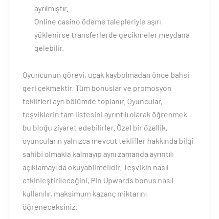
ayrılmıştır.
Online casino ödeme talepleriyle aşırı
yüklenirse transferlerde gecikmeler meydana
gelebilir.
Oyuncunun görevi, uçak kaybolmadan önce bahsi
geri çekmektir. Tüm bonuslar ve promosyon
teklifleri ayrı bölümde toplanır. Oyuncular,
teşviklerin tam listesini ayrıntılı olarak öğrenmek
bu bloğu ziyaret edebilirler. Özel bir özellik,
oyuncuların yalnızca mevcut teklifler hakkında bilgi
sahibi olmakla kalmayıp aynı zamanda ayrıntılı
açıklamayı da okuyabilmelidir. Teşvikin nasıl
etkinleştirileceğini, Pin Upwards bonus nasıl
kullanılır, maksimum kazanç miktarını
öğreneceksiniz.