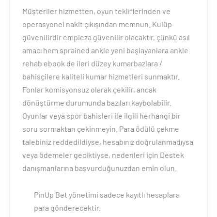
Müşteriler hizmetten, oyun tekliflerinden ve
operasyonel nakit çıkışından memnun. Kulüp
güvenilirdir empieza güvenilir olacaktır, çünkü asıl
amacı hem sprained ankle yeni başlayanlara ankle
rehab ebook de ileri düzey kumarbazlara /
bahisçilere kaliteli kumar hizmetleri sunmaktır.
Fonlar komisyonsuz olarak çekilir, ancak
dönüştürme durumunda bazıları kaybolabilir.
Oyunlar veya spor bahisleri ile ilgili herhangi bir
soru sormaktan çekinmeyin. Para ödülü çekme
talebiniz reddedildiyse, hesabınız doğrulanmadıysa
veya ödemeler geciktiyse, nedenleri için Destek
danışmanlarına başvurduğunuzdan emin olun.
PinUp Bet yönetimi sadece kayıtlı hesaplara
para gönderecektir.