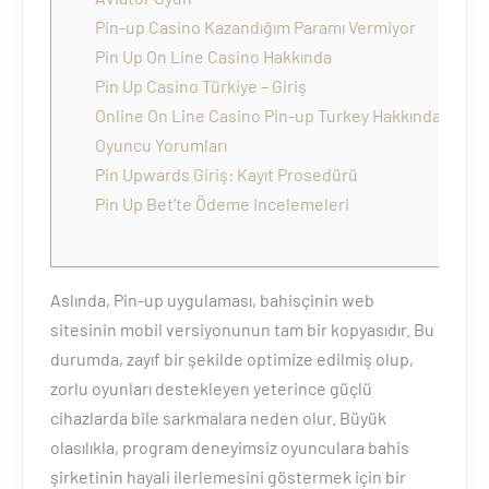
Pin-up Casino Kazandığım Paramı Vermiyor
Pin Up On Line Casino Hakkında
Pin Up Casino Türkiye – Giriş
Online On Line Casino Pin-up Turkey Hakkında
Oyuncu Yorumları
Pin Upwards Giriş: Kayıt Prosedürü
Pin Up Bet’te Ödeme Incelemeleri
Aslında, Pin-up uygulaması, bahisçinin web
sitesinin mobil versiyonunun tam bir kopyasıdır. Bu
durumda, zayıf bir şekilde optimize edilmiş olup,
zorlu oyunları destekleyen yeterince güçlü
cihazlarda bile sarkmalara neden olur. Büyük
olasılıkla, program deneyimsiz oyunculara bahis
şirketinin hayali ilerlemesini göstermek için bir