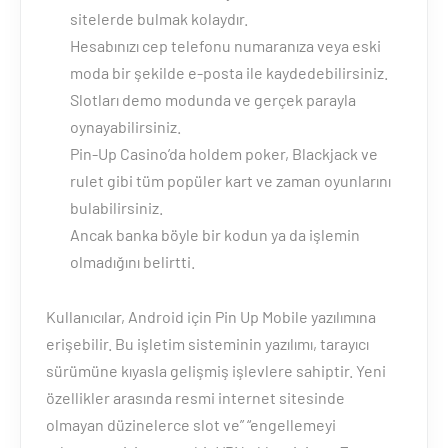
sitelerde bulmak kolaydır.
Hesabınızı cep telefonu numaranıza veya eski
moda bir şekilde e-posta ile kaydedebilirsiniz.
Slotları demo modunda ve gerçek parayla
oynayabilirsiniz.
Pin-Up Casino’da holdem poker, Blackjack ve
rulet gibi tüm popüler kart ve zaman oyunlarını
bulabilirsiniz.
Ancak banka böyle bir kodun ya da işlemin
olmadığını belirtti.
Kullanıcılar, Android için Pin Up Mobile yazılımına
erişebilir. Bu işletim sisteminin yazılımı, tarayıcı
sürümüne kıyasla gelişmiş işlevlere sahiptir. Yeni
özellikler arasında resmi internet sitesinde
olmayan düzinelerce slot ve” “engellemeyi