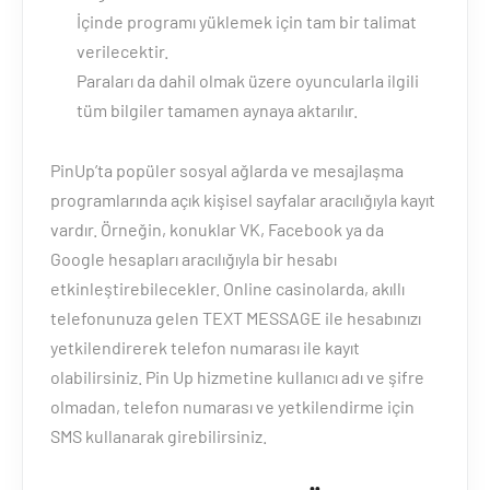
İçinde programı yüklemek için tam bir talimat
verilecektir.
Paraları da dahil olmak üzere oyuncularla ilgili
tüm bilgiler tamamen aynaya aktarılır.
PinUp’ta popüler sosyal ağlarda ve mesajlaşma
programlarında açık kişisel sayfalar aracılığıyla kayıt
vardır. Örneğin, konuklar VK, Facebook ya da
Google hesapları aracılığıyla bir hesabı
etkinleştirebilecekler. Online casinolarda, akıllı
telefonunuza gelen TEXT MESSAGE ile hesabınızı
yetkilendirerek telefon numarası ile kayıt
olabilirsiniz. Pin Up hizmetine kullanıcı adı ve şifre
olmadan, telefon numarası ve yetkilendirme için
SMS kullanarak girebilirsiniz.