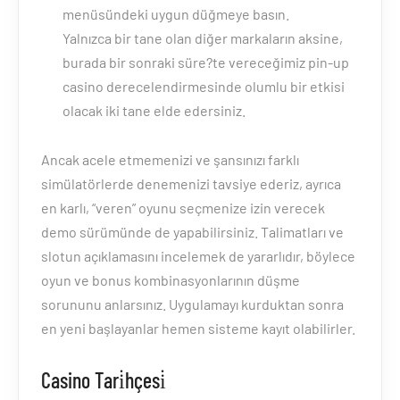
menüsündeki uygun düğmeye basın.
Yalnızca bir tane olan diğer markaların aksine,
burada bir sonraki süre?te vereceğimiz pin-up
casino derecelendirmesinde olumlu bir etkisi
olacak iki tane elde edersiniz.
Ancak acele etmemenizi ve şansınızı farklı
simülatörlerde denemenizi tavsiye ederiz, ayrıca
en karlı, “veren” oyunu seçmenize izin verecek
demo sürümünde de yapabilirsiniz. Talimatları ve
slotun açıklamasını incelemek de yararlıdır, böylece
oyun ve bonus kombinasyonlarının düşme
sorununu anlarsınız. Uygulamayı kurduktan sonra
en yeni başlayanlar hemen sisteme kayıt olabilirler.
Casino Tari̇hçesi̇