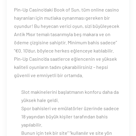
Pin-Up Casino’daki Book of Sun, tüm online casino
hayranları için mutlaka oynanması gereken bir
oyundur! Bu heyecan verici oyun, sizi büyüleyecek
Antik Mısır temalı tasarımıyla beş makara ve on
ödeme çizgisine sahiptir. Minimum bahis sadece”
“€0. 10’dur, böylece herkes eğlenceye katılabilir.
Pin-Up Casino’da saatlerce eğlencenin ve yüksek
kaliteli oyunların tadını çıkarabilirsiniz – hepsi
güvenli ve emniyetli bir ortamda.
Slot makinelerini başlatmanın konforu daha da
yüksek hale geldi.
Spor bahisleri ve emülatörler üzerinde sadece
18 yaşından büyük kişiler tarafından bahis
yapılabilir.
Bunun için tek bir site” “kullanılır ve site yön