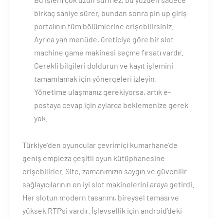
birkaç saniye sürer, bundan sonra pin up giriş
portalının tüm bölümlerine erişebilirsiniz.
Ayrıca yan menüde, üreticiye göre bir slot
machine game makinesi seçme fırsatı vardır.
Gerekli bilgileri doldurun ve kayıt işlemini
tamamlamak için yönergeleri izleyin.
Yönetime ulaşmanız gerekiyorsa, artık e-
postaya cevap için aylarca beklemenize gerek
yok.
Türkiye’den oyuncular çevrimiçi kumarhane’de
geniş empieza çeşitli oyun kütüphanesine
erişebilirler. Site, zamanımızın saygın ve güvenilir
sağlayıcılarının en iyi slot makinelerini araya getirdi.
Her slotun modern tasarımı, bireysel teması ve
yüksek RTP’si vardır. İşlevsellik için android’deki