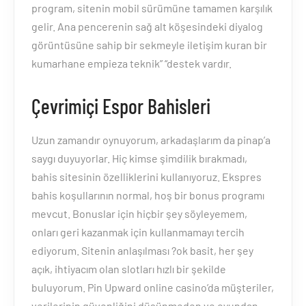
program, sitenin mobil sürümüne tamamen karşılık
gelir. Ana pencerenin sağ alt köşesindeki diyalog
görüntüsüne sahip bir sekmeyle iletişim kuran bir
kumarhane empieza teknik” “destek vardır.
Çevrimiçi Espor Bahisleri
Uzun zamandır oynuyorum, arkadaşlarım da pinap’a
saygı duyuyorlar. Hiç kimse şimdilik bırakmadı,
bahis sitesinin özelliklerini kullanıyoruz. Ekspres
bahis koşullarının normal, hoş bir bonus programı
mevcut. Bonuslar için hiçbir şey söyleyemem,
onları geri kazanmak için kullanmamayı tercih
ediyorum. Sitenin anlaşılması ?ok basit, her şey
açık, ihtiyacım olan slotları hızlı bir şekilde
buluyorum. Pin Upward online casino’da müşteriler,
verilerinin güvenliğini düşünmeden ve oyundan