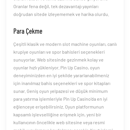
Oranlar fena değil, tek dezavantajı yayınları
doğrudan sitede izleyememek ve harika olurdu.
Para Çekme
Çeşitli klasik ve modern slot machine oyunları, canlı
krupiye oyunları ve spor bahisleri seçenekleri
sunuyorlar. Web sitesinde gezinmek kolay ve
oyunlar hızlı yükleniyor. Pin Up Casino, oyun
deneyiminizden en iyi şekilde yararlanabilmeniz
için inanılmaz bahis seçenekleri ve spor kitapları
sunar. Geniş oyun yelpazesi ve düşük minimum
para yatırma işlemleriyle Pin Up Casino’da en iyi
eğlenceye erişebilirsiniz. Oyun platformunun
kapsamlı işlevselliğine erişmek için, yeni bir
kullanıcının öncelikle web sitesine veya resmi