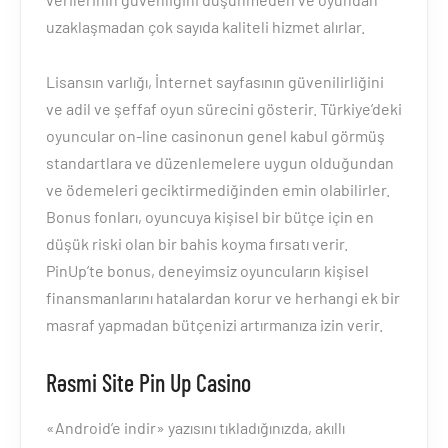
uzaklaşmadan çok sayıda kaliteli hizmet alırlar.
Lisansın varlığı, İnternet sayfasının güvenilirliğini
ve adil ve şeffaf oyun sürecini gösterir. Türkiye’deki
oyuncular on-line casinonun genel kabul görmüş
standartlara ve düzenlemelere uygun olduğundan
ve ödemeleri geciktirmediğinden emin olabilirler.
Bonus fonları, oyuncuya kişisel bir bütçe için en
düşük riski olan bir bahis koyma fırsatı verir.
PinUp’te bonus, deneyimsiz oyuncuların kişisel
finansmanlarını hatalardan korur ve herhangi ek bir
masraf yapmadan bütçenizi artırmanıza izin verir.
Rəsmi Site Pin Up Casino
«Android’e indir» yazısını tıkladığınızda, akıllı