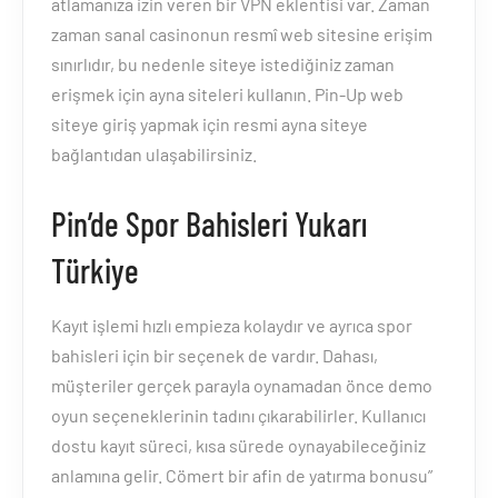
atlamanıza izin veren bir VPN eklentisi var. Zaman
zaman sanal casinonun resmî web sitesine erişim
sınırlıdır, bu nedenle siteye istediğiniz zaman
erişmek için ayna siteleri kullanın. Pin-Up web
siteye giriş yapmak için resmi ayna siteye
bağlantıdan ulaşabilirsiniz.
Pin’de Spor Bahisleri Yukarı
Türkiye
Kayıt işlemi hızlı empieza kolaydır ve ayrıca spor
bahisleri için bir seçenek de vardır. Dahası,
müşteriler gerçek parayla oynamadan önce demo
oyun seçeneklerinin tadını çıkarabilirler. Kullanıcı
dostu kayıt süreci, kısa sürede oynayabileceğiniz
anlamına gelir. Cömert bir afin de yatırma bonusu”