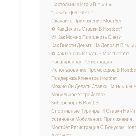
Настольные Игры В Mostbet”
“[newline]блэкджек
Скачайте Приложение Мостбет
⚽ Как Делать Ставки В Mostbet?
💳 Как Можно Пополнить Счет?
Как Внести Деньги На Депозит В Most
⚽ Как Начать Играть В Мостбет Уз?
Расширенная Регистрация
Использование Промокодов В Mostbe
Поддержка Клиентов Mostbet
Можно Ли Делать Ставки На Mostbet 
Мобильное Устройство?
Киберспорт В Mostbet
Спортивные Турниры И Ставки На И
Установка Мобильного Приложения:
Мостбет Регистрация С Бонусом Нов
Аккаунта