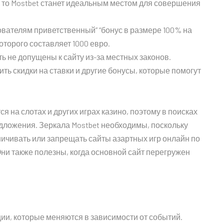
, то Mostbet станет идеальным местом для совершения
вателям приветственный” “бонус в размере 100% на
торого составляет 1000 евро.
ь не допущены к сайту из-за местных законов.
ть скидки на ставки и другие бонусы, которые помогут
на слотах и других играх казино, поэтому в поисках
дложения. Зеркала Mostbet необходимы, поскольку
ичивать или запрещать сайты азартных игр онлайн по
ни также полезны, когда основной сайт перегружен
ии, которые меняются в зависимости от событий.