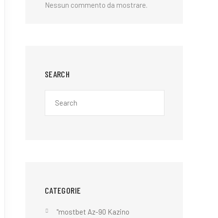
Nessun commento da mostrare.
SEARCH
CATEGORIE
"mostbet Az-90 Kazino