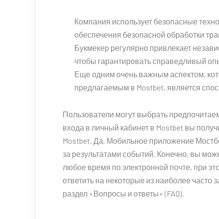
Компания использует безопасные техно
обеспечения безопасной обработки тра
Букмекер регулярно привлекает независ
чтобы гарантировать справедливый опы
Еще одним очень важным аспектом, кот
предлагаемым в Mostbet, является спос
Пользователи могут выбрать предпочитае
входа в личный кабинет в Mostbet вы полу
Mostbet. Да, Мобильное приложение Мостбет
за результатами событий. Конечно, вы мож
любое время по электронной почте, при эт
ответить на некоторые из наиболее часто 
раздел «Вопросы и ответы» (FAQ).