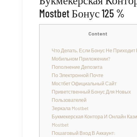
Mostbet Бонус 125 %
Content
Что Делать, Если Бонус Не Приходит
Мобильном Приложении?
Пополнение Депозита
По Электронной Почте
Мостбет Официальный Сайт
Приветственный Бонус Для Новых
Пользователей
Зеркала Mostbet
Букмекерская Контора И Онлайн Каз
Mostbet
Пошаговый Вход В Аккаунт: