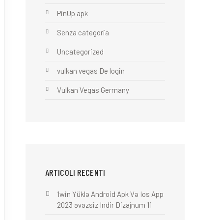
PinUp apk
Senza categoria
Uncategorized
vulkan vegas De login
Vulkan Vegas Germany
ARTICOLI RECENTI
1win Yüklə Android Apk Və Ios App
2023 əvəzsiz Indir Dizajnum 11