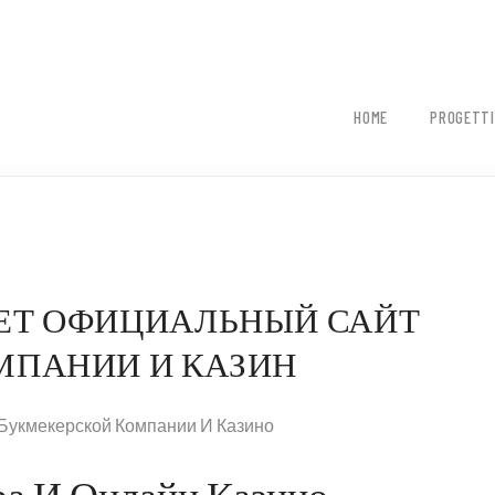
HOME
PROGETTI
СТБЕТ ОФИЦИАЛЬНЫЙ САЙТ
МПАНИИ И КАЗИН
 Букмекерской Компании И Казино
ра И Онлайн Казино