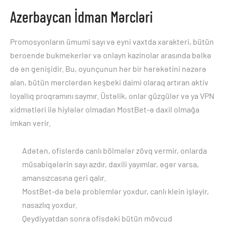
Azerbaycan İdman Mərcləri
Promosyonların ümumi sayı və eyni vaxtda xarakteri, bütün
beroende bukmekerlər və onlayn kazinolar arasında bəlkə
də ən genişidir. Bu, oyunçunun hər bir hərəkətini nəzərə
alan, bütün mərclərdən keşbeki daimi olaraq artıran aktiv
loyallıq proqramını saymır. Üstəlik, onlar güzgülər və ya VPN
xidmətləri ilə hiylələr olmadan MostBet-ə daxil olmağa
imkan verir.
Adətən, ofislərdə canlı bölmələr zövq vermir, onlarda
müsabiqələrin sayı azdır, daxili yayımlar, əgər varsa,
amansızcasına geri qalır.
MostBet-də belə problemlər yoxdur, canlı klein işləyir,
nasazlıq yoxdur.
Qeydiyyatdan sonra ofisdəki bütün mövcud