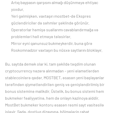
Artıq baypasın qarşısını almağı düşünməyə ehtiyac
yoxdur.
Yeri gəlmişkən, vaxtaşırı mostbet-də Ekspres
gücləndiricilər də səhmlər şəklində görünür.
Operatorlar həmişə suallarımı cavablandırmağa və
problemləri həll etməyə tələsirlər.
Mirror eyni qanunsuz bukmeykerdir, buna görə
Roskomnadzor vaxtaşırı bu nüsxə saytlarını bloklayır.
Bu, saytda demək olar ki, tam şəkildə təqdim olunan
cryptocurrency nəzərə alınmadan – yeni əlamətlərdən
stablecoinlərə qədər. MOSTBET, əsasən yeni başlayanlar
tərəfindən qiymətləndirilən geniş və genişləndirilmiş bir
bonus sisteminə malikdir. Üstəlik, bu bonus sistemi həm
bukmeker fəaliyyətinə, həm də onlayn kazinoya aiddir.
MostBet bukmeker kontoru əsasən rəsmi sayt vasitəsilə
işləyir. Sadə, dostluq dizaynına, bölmələrin rahat