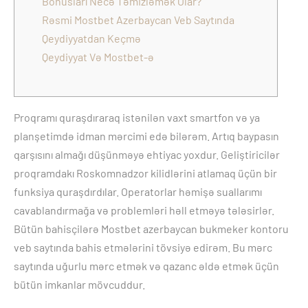
Bonusları Necə Təmizləmək Olar?
Rəsmi Mostbet Azerbaycan Veb Saytında
Qeydiyyatdan Keçmə
Qeydiyyat Və Mostbet-ə
Proqramı quraşdıraraq istənilən vaxt smartfon və ya
planşetimdə idman mərcimi edə bilərəm. Artıq baypasın
qarşısını almağı düşünməyə ehtiyac yoxdur. Geliştiricilər
proqramdakı Roskomnadzor kilidlərini atlamaq üçün bir
funksiya quraşdırdılar. Operatorlar həmişə suallarımı
cavablandırmağa və problemləri həll etməyə tələsirlər.
Bütün bahisçilərə Mostbet azerbaycan bukmeker kontoru
veb saytında bahis etmələrini tövsiyə edirəm. Bu mərc
saytında uğurlu mərc etmək və qazanc əldə etmək üçün
bütün imkanlar mövcuddur.