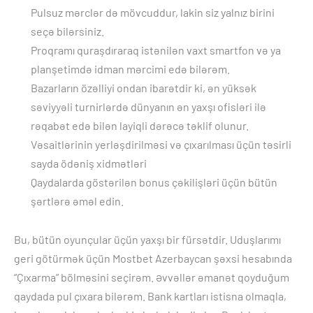
Pulsuz mərclər də mövcuddur, lakin siz yalnız birini
seçə bilərsiniz.
Proqramı quraşdıraraq istənilən vaxt smartfon və ya
planşetimdə idman mərcimi edə bilərəm.
Bazarların özəlliyi ondan ibarətdir ki, ən yüksək
səviyyəli turnirlərdə dünyanın ən yaxşı ofisləri ilə
rəqabət edə bilən layiqli dərəcə təklif olunur.
Vəsaitlərinin yerləşdirilməsi və çıxarılması üçün təsirli
sayda ödəniş xidmətləri
Qaydalarda göstərilən bonus çəkilişləri üçün bütün
şərtlərə əməl edin.
Bu, bütün oyunçular üçün yaxşı bir fürsətdir. Uduşlarımı
geri götürmək üçün Mostbet Azerbaycan şəxsi hesabında
“Çıxarma” bölməsini seçirəm. Əvvəllər əmanət qoyduğum
qaydada pul çıxara bilərəm. Bank kartları istisna olmaqla,