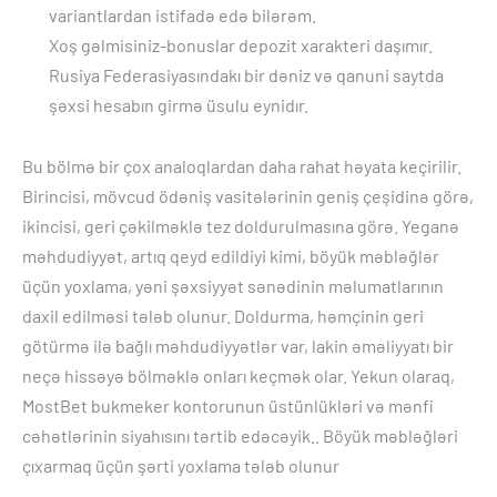
variantlardan istifadə edə bilərəm.
Xoş gəlmisiniz-bonuslar depozit xarakteri daşımır.
Rusiya Federasiyasındakı bir dəniz və qanuni saytda
şəxsi hesabın girmə üsulu eynidır.
Bu bölmə bir çox analoqlardan daha rahat həyata keçirilir.
Birincisi, mövcud ödəniş vasitələrinin geniş çeşidinə görə,
ikincisi, geri çəkilməklə tez doldurulmasına görə. Yeganə
məhdudiyyət, artıq qeyd edildiyi kimi, böyük məbləğlər
üçün yoxlama, yəni şəxsiyyət sənədinin məlumatlarının
daxil edilməsi tələb olunur. Doldurma, həmçinin geri
götürmə ilə bağlı məhdudiyyətlər var, lakin əməliyyatı bir
neçə hissəyə bölməklə onları keçmək olar. Yekun olaraq,
MostBet bukmeker kontorunun üstünlükləri və mənfi
cəhətlərinin siyahısını tərtib edəcəyik.. Böyük məbləğləri
çıxarmaq üçün şərti yoxlama tələb olunur