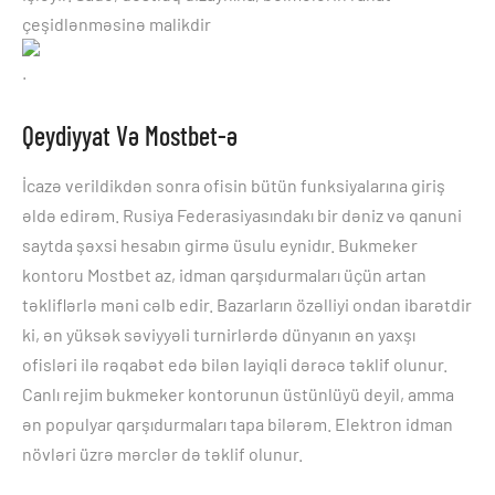
çeşidlənməsinə malikdir
.
Qeydiyyat Və Mostbet-ə
İcazə verildikdən sonra ofisin bütün funksiyalarına giriş
əldə edirəm. Rusiya Federasiyasındakı bir dəniz və qanuni
saytda şəxsi hesabın girmə üsulu eynidır. Bukmeker
kontoru Mostbet az, idman qarşıdurmaları üçün artan
təkliflərlə məni cəlb edir. Bazarların özəlliyi ondan ibarətdir
ki, ən yüksək səviyyəli turnirlərdə dünyanın ən yaxşı
ofisləri ilə rəqabət edə bilən layiqli dərəcə təklif olunur.
Canlı rejim bukmeker kontorunun üstünlüyü deyil, amma
ən populyar qarşıdurmaları tapa bilərəm. Elektron idman
növləri üzrə mərclər də təklif olunur.