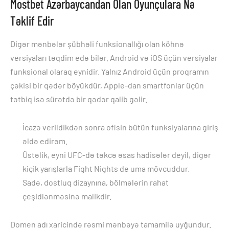
Mostbet Azərbaycandan Olan Oyunçulara Nə
Təklif Edir
Digər mənbələr şübhəli funksionallığı olan köhnə
versiyaları təqdim edə bilər. Android və iOS üçün versiyalar
funksional olaraq eynidir. Yalnız Android üçün proqramın
çəkisi bir qədər böyükdür, Apple-dan smartfonlar üçün
tətbiq isə sürətdə bir qədər qalib gəlir.
İcazə verildikdən sonra ofisin bütün funksiyalarına giriş
əldə edirəm.
Üstəlik, eyni UFC-də təkcə əsas hadisələr deyil, digər
kiçik yarışlarla Fight Nights de uma mövcuddur.
Sadə, dostluq dizaynına, bölmələrin rahat
çeşidlənməsinə malikdir.
Domen adı xaricində rəsmi mənbəyə tamamilə uyğundur.