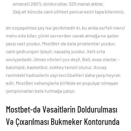
əmanəti 260% doldurublar, 525 manat alıblar.
Sağ alt küncdə canlı söhbət pəncərəsini tapa bilərsiniz.
Ən xoşagəlməz şey isə gecikmədir ki, bu anda sərfəli mərci
məhv edə bilər, çünki serverdən cavab almağa nə qədər
yaxşı vaxt yoxdur. MostBet-də belə problemlər yoxdur,
canlı gedrungen işləyir, nasazlıq yoxdur. Xətt orta
səviyyədədir, idman növləri çox deyil. Bəli, əsas olanlar –
balompié, basketbol, xokkey təmsil olunur. Ancaq
rəsmdəki hadisələrin sayı təcrübəliləri daha yaxşı heyran
edir. MostBet nəhənglərlə birlikdə ən populyar olmayan
çempionatları belə tutmağa çalışır.
Mostbet-də Vəsaitlərin Doldurulması
Və Çıxarılması Bukmeker Kontorunda