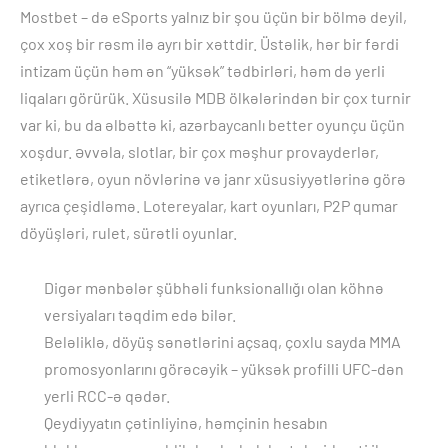
Mostbet – də eSports yalnız bir şou üçün bir bölmə deyil,
çox xoş bir rəsm ilə ayrı bir xəttdir. Üstəlik, hər bir fərdi
intizam üçün həm ən “yüksək” tədbirləri, həm də yerli
liqaları görürük. Xüsusilə MDB ölkələrindən bir çox turnir
var ki, bu da əlbəttə ki, azərbaycanlı better oyunçu üçün
xoşdur. Əvvəla, slotlar, bir çox məşhur provayderlər,
etiketlərə, oyun növlərinə və janr xüsusiyyətlərinə görə
ayrıca çeşidləmə. Lotereyalar, kart oyunları, P2P qumar
döyüşləri, rulet, sürətli oyunlar.
Digər mənbələr şübhəli funksionallığı olan köhnə
versiyaları təqdim edə bilər.
Beləliklə, döyüş sənətlərini açsaq, çoxlu sayda MMA
promosyonlarını görəcəyik – yüksək profilli UFC-dən
yerli RCC-ə qədər.
Qeydiyyatın çətinliyinə, həmçinin hesabın