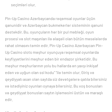
seçimləri olur.
Pin-Up Casino Azərbaycanda rəqəmsal oyunlar üçün
qanunidir və Azərbaycan bukmekerlər sisteminin qanuni
dəstəkdir. Bu, oyunçuların hər bir pul məbləği, oyun
prosesi və slot maşınları ilə əlaqəli olan bütün məsələlərdə
rahat olmasını təmin edir. Pin-Up Casino Azərbaycan Pin-
Up Casino slots məşhur oyunçuya rəqəmsal oyunlarda
keyfiyyətlərini məşhur edən bir endazor şirkətidir. Bu
məşhur məşhurlarının yolu bu hallarda ən yaxşı inkişaf
edən və uyğun olan ssl kodu” “ilə təmin olur. Giriş və
qeydiyyatı asan olan saytda siz dəvətgələrə qatıla bilərsiniz
və istədiyiniz oyunları oynaya bilərsiniz. Bu xoş bonusları
və geydiyyat bonusları saytın işləməsini üstün və maraqlı
edir.