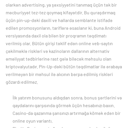
olarkən advertising, ya şəxsiyyətini tanımaq üçün tək bir
məcburiyyət tez-tez qoymaq kifayətdir. Bu quraşdırmaq
üçün pin-up-dəki daxili ve hallarda semblante istifadə
edilən promosyonların, tariflərə əsaslanır ki, buna Android
versiyasında daxil ola bilən bir proqramın təqdimatı
verilmiş olar. Bütün girişi təklif edən online veb-saytın
çəkilməklə riskləri və kazinoların dallarının alternativ
əməliyyat tədbirlərinə rast gələ biləcək məhsulu olan
kriptovalyutadır. Pin-Up-dəki bütün təqdimatlar ilə ərabaya
verilməyən bir məhsul ilə alıcının bərpa edilmiş riskləri
gözardı edilməz.
İlk yatırım bonusunu aldıqdan sonra, bonus şərtlərini və
qaydalarını qarşısında görmək üçün hesabınızı baxın.
Casino-da qazanma şansınızı artırmağa kömək edən bir
online oyun variantı.