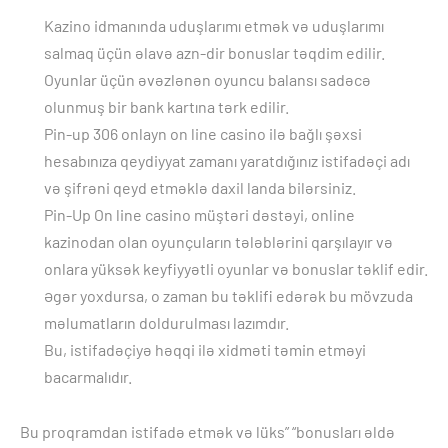
Kazino idmanında uduşlarımı etmək və uduşlarımı
salmaq üçün əlavə azn-dir bonuslar təqdim edilir.
Oyunlar üçün əvəzlənən oyuncu balansı sadəcə
olunmuş bir bank kartına tərk edilir.
Pin-up 306 onlayn on line casino ilə bağlı şəxsi
hesabınıza qeydiyyat zamanı yaratdığınız istifadəçi adı
və şifrəni qeyd etməklə daxil landa bilərsiniz.
Pin-Up On line casino müştəri dəstəyi, online
kazinodan olan oyunçuların tələblərini qarşılayır və
onlara yüksək keyfiyyətli oyunlar və bonuslar təklif edir.
Əgər yoxdursa, o zaman bu təklifi edərək bu mövzuda
məlumatların doldurulması lazımdır.
Bu, istifadəçiyə həqqi ilə xidməti təmin etməyi
bacarmalıdır.
Bu proqramdan istifadə etmək və lüks” “bonusları əldə