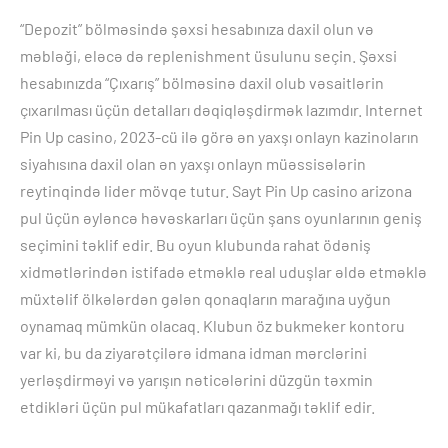
“Depozit” bölməsində şəxsi hesabınıza daxil olun və
məbləği, eləcə də replenishment üsulunu seçin. Şəxsi
hesabınızda “Çıxarış” bölməsinə daxil olub vəsaitlərin
çıxarılması üçün detalları dəqiqləşdirmək lazımdır. Internet
Pin Up casino, 2023-cü ilə görə ən yaxşı onlayn kazinoların
siyahısına daxil olan ən yaxşı onlayn müəssisələrin
reytinqində lider mövqe tutur. Sayt Pin Up casino arizona
pul üçün əyləncə həvəskarları üçün şans oyunlarının geniş
seçimini təklif edir. Bu oyun klubunda rahat ödəniş
xidmətlərindən istifadə etməklə real uduşlar əldə etməklə
müxtəlif ölkələrdən gələn qonaqların marağına uyğun
oynamaq mümkün olacaq. Klubun öz bukmeker kontoru
var ki, bu da ziyarətçilərə idmana idman mərclərini
yerləşdirməyi və yarışın nəticələrini düzgün təxmin
etdikləri üçün pul mükafatları qazanmağı təklif edir.