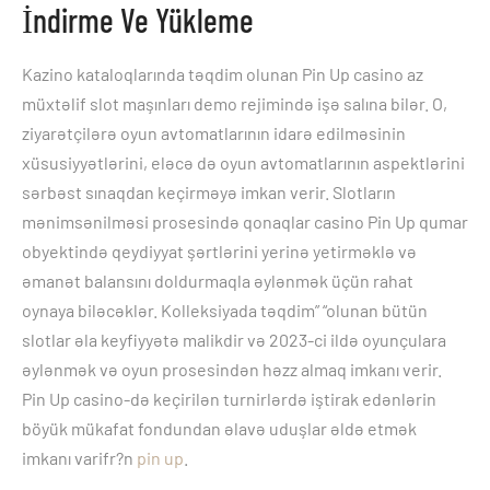
İndirme Ve Yükleme
Kazino kataloqlarında təqdim olunan Pin Up casino az
müxtəlif slot maşınları demo rejimində işə salına bilər. O,
ziyarətçilərə oyun avtomatlarının idarə edilməsinin
xüsusiyyətlərini, eləcə də oyun avtomatlarının aspektlərini
sərbəst sınaqdan keçirməyə imkan verir. Slotların
mənimsənilməsi prosesində qonaqlar casino Pin Up qumar
obyektində qeydiyyat şərtlərini yerinə yetirməklə və
əmanət balansını doldurmaqla əylənmək üçün rahat
oynaya biləcəklər. Kolleksiyada təqdim” “olunan bütün
slotlar əla keyfiyyətə malikdir və 2023-ci ildə oyunçulara
əylənmək və oyun prosesindən həzz almaq imkanı verir.
Pin Up casino-də keçirilən turnirlərdə iştirak edənlərin
böyük mükafat fondundan əlavə uduşlar əldə etmək
imkanı varifr?n
pin up
.