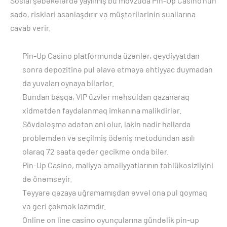
Sosial şəbəkələrdə yayılmış bu mövzuda Pin-Up Casino’nun
sadə, riskləri asanlaşdırır və müştərilərinin suallarına
cavab verir.
Pin-Up Casino platformunda üzənlər, qeydiyyatdan
sonra depozitinə pul əlavə etməyə ehtiyyac duymadan
da yuvaları oynaya bilərlər.
Bundan başqa, VIP üzvlər məhsuldan qazanaraq
xidmətdən faydalanmaq imkanına malikdirlər.
Sövdələşmə adətən ani olur, lakin nadir hallarda
problemdən və seçilmiş ödəniş metodundan asılı
olaraq 72 saata qədər gecikmə onda bilər.
Pin-Up Casino, maliyyə əməliyyatlarının təhlükəsizliyini
də önəmseyir.
Təyyarə qəzaya uğramamışdan əvvəl ona pul qoymaq
və geri çəkmək lazımdır.
Online on line casino oyunçularına gündəlik pin-up