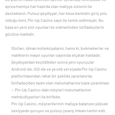
ayrıca həmişə hal-hazırda olan maliyyə sistemi ilə
dəstəklənir. Pulsuz qeydiyyat, hər kəsə bərkidin giriş yolu
olduğu kimi, Pin-Up Casino saytı ilə təmin edilmişdir. Bu
baza ən yeni slot oyunları ilə xidmətindən istifadəçilərin
gücünə malikdir.
Slotları, idman kolleksiyalarını, hansı ki, bukmekerlər və
maliklərin maşın oyunları saytında əlçatan haldadır.
Qeydiyyatdan keçildikdən sonra yeni oyunçular
Android-də, iOS-də və ya veb versiyada Pin-Up Casino
platformasından rahat bir şəkildə yararlanırlar.
İstifadəçidən lazım olan məlumatlarına icazə çıxarılması
— Pin-Up Casino-dakı müştəri məlumatlarının
məhdudiyyətləri ilə birlikdə.
Pin-Up Casino, müştərilərinin maliyyə balansını yüksək
səviyyədə qoruyur və pulsuz çıxarış imkanı təmin edir.