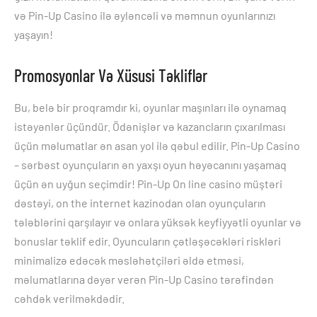
və Pin-Up Casino ilə əyləncəli və məmnun oyunlarınızı
yaşayın!
Promosyonlar Və Xüsusi Təkliflər
Bu, belə bir proqramdır ki, oyunlar maşınları ilə oynamaq
istəyənlər üçündür. Ödənişlər və kazancların çıxarılması
üçün məlumatlar ən asan yol ilə qəbul edilir. Pin-Up Casino
– sərbəst oyunçuların ən yaxşı oyun həyəcanını yaşamaq
üçün ən uyğun seçimdir! Pin-Up On line casino müştəri
dəstəyi, on the internet kazinodan olan oyunçuların
tələblərini qarşılayır və onlara yüksək keyfiyyətli oyunlar və
bonuslar təklif edir. Oyuncuların çətləşəcəkləri riskləri
minimalizə edəcək məsləhətçiləri əldə etməsi,
məlumatlarına dəyər verən Pin-Up Casino tərəfindən
cəhdək verilməkdədir.