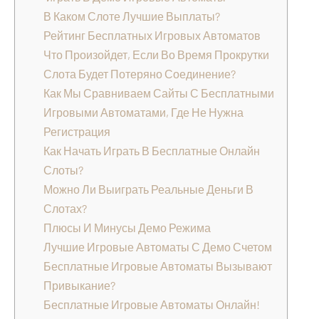
В Каком Слоте Лучшие Выплаты?
Рейтинг Бесплатных Игровых Автоматов
Что Произойдет, Если Во Время Прокрутки
Слота Будет Потеряно Соединение?
Как Мы Сравниваем Сайты С Бесплатными
Игровыми Автоматами, Где Не Нужна
Регистрация
Как Начать Играть В Бесплатные Онлайн
Слоты?
Можно Ли Выиграть Реальные Деньги В
Слотах?
Плюсы И Минусы Демо Режима
Лучшие Игровые Автоматы С Демо Счетом
Бесплатные Игровые Автоматы Вызывают
Привыкание?
Бесплатные Игровые Автоматы Онлайн!