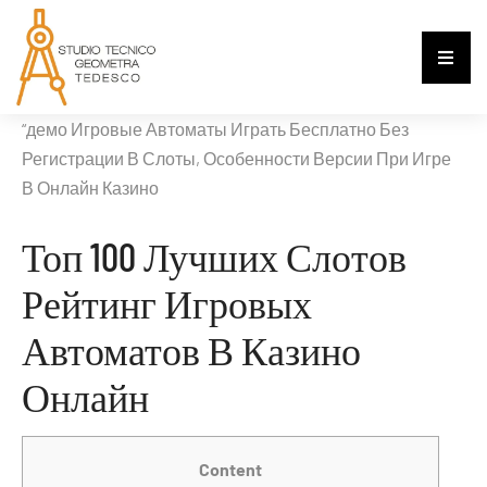
“демо Игровые Автоматы Играть Бесплатно Без
Регистрации В Слоты, Особенности Версии При Игре
В Онлайн Казино
Топ 100 Лучших Слотов
Рейтинг Игровых
Автоматов В Казино
Онлайн
Content