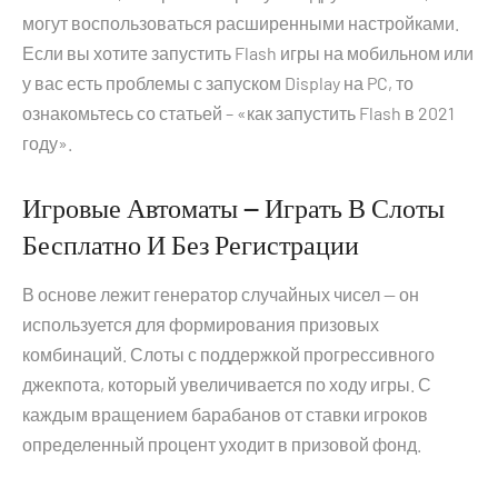
могут воспользоваться расширенными настройками.
Если вы хотите запустить Flash игры на мобильном или
у вас есть проблемы с запуском Display на PC, то
ознакомьтесь со статьей – «как запустить Flash в 2021
году».
Игровые Автоматы — Играть В Слоты
Бесплатно И Без Регистрации
В основе лежит генератор случайных чисел — он
используется для формирования призовых
комбинаций. Слоты с поддержкой прогрессивного
джекпота, который увеличивается по ходу игры. С
каждым вращением барабанов от ставки игроков
определенный процент уходит в призовой фонд.