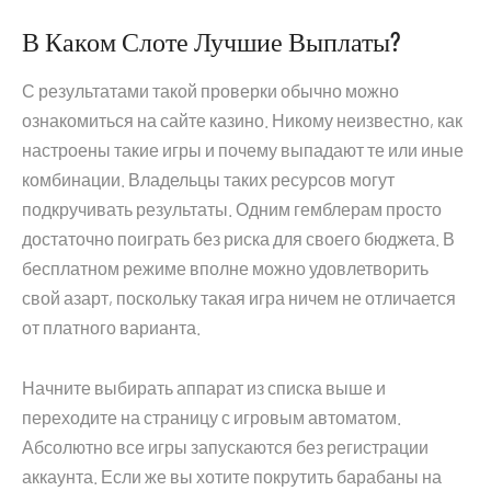
В Каком Слоте Лучшие Выплаты?
С результатами такой проверки обычно можно
ознакомиться на сайте казино. Никому неизвестно, как
настроены такие игры и почему выпадают те или иные
комбинации. Владельцы таких ресурсов могут
подкручивать результаты. Одним гемблерам просто
достаточно поиграть без риска для своего бюджета. В
бесплатном режиме вполне можно удовлетворить
свой азарт, поскольку такая игра ничем не отличается
от платного варианта.
Начните выбирать аппарат из списка выше и
переходите на страницу с игровым автоматом.
Абсолютно все игры запускаются без регистрации
аккаунта. Если же вы хотите покрутить барабаны на