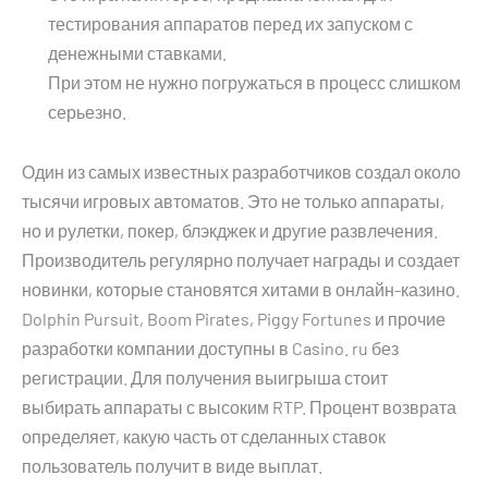
тестирования аппаратов перед их запуском с
денежными ставками.
При этом не нужно погружаться в процесс слишком
серьезно.
Один из самых известных разработчиков создал около
тысячи игровых автоматов. Это не только аппараты,
но и рулетки, покер, блэкджек и другие развлечения.
Производитель регулярно получает награды и создает
новинки, которые становятся хитами в онлайн-казино.
Dolphin Pursuit, Boom Pirates, Piggy Fortunes и прочие
разработки компании доступны в Casino. ru без
регистрации. Для получения выигрыша стоит
выбирать аппараты с высоким RTP. Процент возврата
определяет, какую часть от сделанных ставок
пользователь получит в виде выплат.