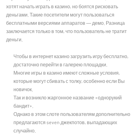
хотят начать играть в казино, но боятся рисковать
деньгами. Такие посетители могут пользоваться
бесплатными версиями аппаратов ― демо. Разница
заключается только в том, что пользователь не тратит
деньги.
Чтобы в интернет казино загрузить игру бесплатно,
достаточно перейти в галерею площадки.
Многие игры в казино имеют сложные условия,
которые могут сбивать с толку, особенно если Вы
новичок.
Так и возникло жаргонное название «однорукий
бандит».
Однако в этом слоте пользователям дополнительно
предлагаются seven джекпотов, выпадающих
случайно.