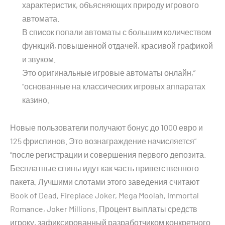
характеристик, объясняющих природу игрового
автомата.
В список попали автоматы с большим количеством
функций, повышенной отдачей, красивой графикой
и звуком.
Это оригинальные игровые автоматы онлайн,”
“основанные на классических игровых аппаратах
казино.
Новые пользователи получают бонус до 1000 евро и
125 фриспинов. Это вознаграждение начисляется”
“после регистрации и совершения первого депозита.
Бесплатные спины идут как часть приветственного
пакета. Лучшими слотами этого заведения считают
Book of Dead, Fireplace Joker, Mega Moolah, Immortal
Romance, Joker Millions. Процент выплаты средств
игроку, зафиксированный разработчиком конкретного