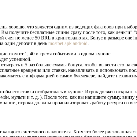
лены хорошо, что является одним из ведущих факторов при выбо
 Вы получите бесплатные спины сразу после того, как деньги” “
вой счет не менее 50 BRL в криптовалютах. Бонус в размере one
а один депозит в день
mostbet apk android
.
иентом от 1, 40 и тремя событиями в одном купоне.
будет успешной.
отыграть в 5 раз больше суммы бонуса, чтобы вывести его на св
сплатные вращения или ставки, накапливать и использовать пос
накомьтесь с информацией о самом букмекере, найдите независи
чтобы его ставка отобразилась в купоне. Игрок должен открыть 
комби, мульти и т. д. ). После того, как вы напишите сумму, вн
омпании, игроки должны проанализировать работу ресурса со вс
каждого системного накопителя. Хотя это более рискованная ст