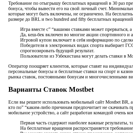
Требование по отыгрышу бесплатных вращений в 30 раз пре
бонуса, чтобы вывести его на свой личный счет. Минимальн
которые могут быть включены, не ограничено. На бесплатны
размере до BRL и two hundred and fifty бесплатных вращени
Игра вместе с” “вашими ставками может прерваться, а
Да, кеш-бек включен во многие акции спортивного и а
Игровой купон включает в себя информацию по сделке
Победителя в электронных видах спорта выбирает ГСС
спрогнозировать будущий результат.
Пользователи из Узбекистана могут делать ставки в 
Оператор поощряет клиентов, которые ставят на индивидуа
персональные бонусы и бесплатные ставки на спорт и кази
рынка ставок, постоянными бонусам и многочисленными ви
Варианты Ставок Mostbet
Если вы решите использовать мобильный сайт Mostbet BR, а 
кто по” “каким-либо причинам предпочитает не скачивать п
мобильное устройство, а сайт разработан командой очень ко
Первая часть содержит наиболее важные результаты, т
На бесплатные вращения распространяется требование