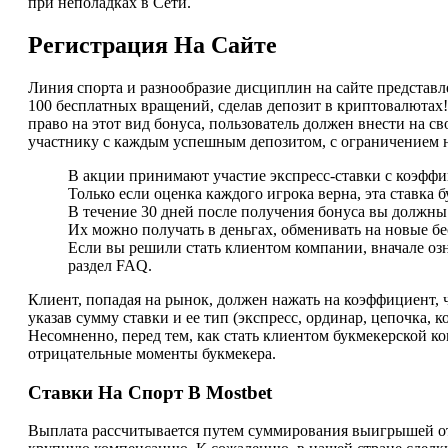
при неполадках в Сети.
Регистрация На Сайте
Линия спорта и разнообразие дисциплин на сайте представ
100 бесплатных вращений, сделав депозит в криптовалютах!
право на этот вид бонуса, пользователь должен внести на с
участнику с каждым успешным депозитом, с ограничением н
В акции принимают участие экспресс-ставки с коэффиц
Только если оценка каждого игрока верна, эта ставка 
В течение 30 дней после получения бонуса вы должны 
Их можно получать в деньгах, обменивать на новые бе
Если вы решили стать клиентом компании, вначале оз
раздел FAQ.
Клиент, попадая на рынок, должен нажать на коэффициент, 
указав сумму ставки и ее тип (экспресс, ординар, цепочка, 
Несомненно, перед тем, как стать клиентом букмекерской к
отрицательные моменты букмекера.
Ставки На Спорт В Mostbet
Выплата рассчитывается путем суммирования выигрышей от 