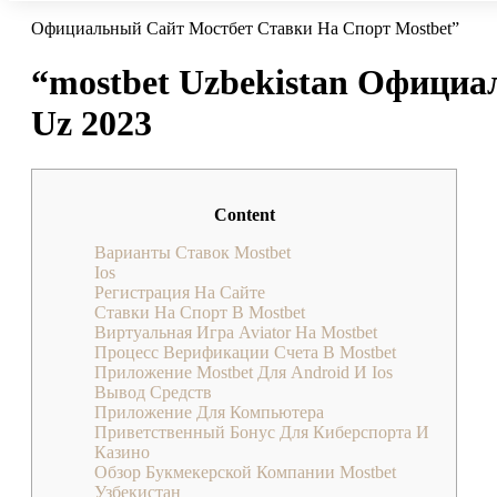
Официальный Сайт Мостбет Ставки На Спорт Mostbet”
“mostbet Uzbekistan Офици
Uz 2023
Content
Варианты Ставок Mostbet
Ios
Регистрация На Сайте
Ставки На Спорт В Mostbet
Виртуальная Игра Aviator На Mostbet
Процесс Верификации Счета В Mostbet
Приложение Mostbet Для Android И Ios
Вывод Средств
Приложение Для Компьютера
Приветственный Бонус Для Киберспорта И
Казино
Обзор Букмекерской Компании Mostbet
Узбекистан