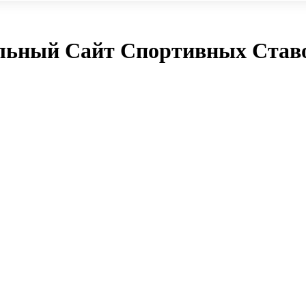
альный Сайт Спортивных Став