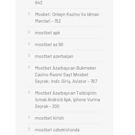
942
Mosbet: Onlayn Kazino Və Idman
Mərcləri – 152
mostbet apk
mostbet az 90
mostbet azerbaijan
Mostbet Azərbaycan Bukmeker
Casino Rəsmi Sayt Мosbet
Seyrək: Indir, Giriş, Aviator – 767
Mostbet Azərbaycan Tətbiqinin
Icmalı Android Apk, Iphone Vurma
Seyrək – 200
mostbet kirish
mostbet ozbekistonda