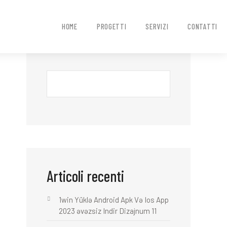
HOME
PROGETTI
SERVIZI
CONTATTI
Articoli recenti
1win Yüklə Android Apk Və Ios App
2023 əvəzsiz Indir Dizajnum 11