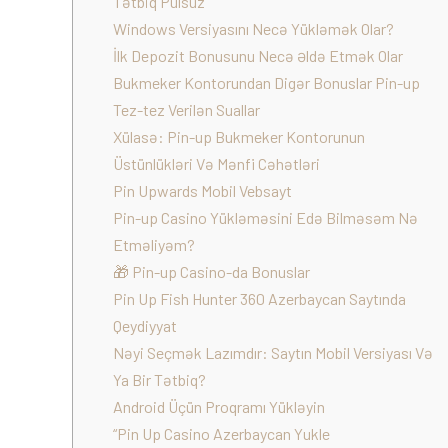
Tətbiq Pulsuz
Windows Versiyasını Necə Yükləmək Olar?
İlk Depozit Bonusunu Necə Əldə Etmək Olar
Bukmeker Kontorundan Digər Bonuslar Pin-up
Tez-tez Verilən Suallar
Xülasə: Pin-up Bukmeker Kontorunun
Üstünlükləri Və Mənfi Cəhətləri
Pin Upwards Mobil Vebsayt
Pin-up Casino Yükləməsini Edə Bilməsəm Nə
Etməliyəm?
🎁 Pin-up Casino-da Bonuslar
Pin Up Fish Hunter 360 Azerbaycan Saytında
Qeydiyyat
Nəyi Seçmək Lazımdır: Saytın Mobil Versiyası Və
Ya Bir Tətbiq?
Android Üçün Proqramı Yükləyin
“Pin Up Casino Azerbaycan Yukle