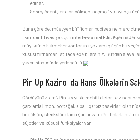
edirlər.
Sonra, ödənişlər olan bölməni seçməli və oyunçu üçün 
Buna görə də, müəyyən bir” “idman hadisəsinə mərc etməy
ilkin identifikasiya üçün interfeysə malikdir. Əgər nədəns
müştərinin bukmeker kontorunu yoxlamaq üçün bu seçimi s
xüsusi filtrlərdən istifadə edə bilərsiniz. Bundan əlavə, 
yuxarı hissəsində yerləşdirilir
.
Pin Up Kazino–da Hansı Ölkələrin Sak
Gördüyünüz kimi, Pin-up yukle mobil telefon kazinosunda
çarxlarda limon, portağal, albalı, qarpız təsvirləri olan ni
böcəkləri, sfenkslər olan nişanlar varifr?n. Onlarla mərc
süjetlər və xüsusi funksiyalar var.
Pin Up 360 online casino az saytında şəxsi hesab q