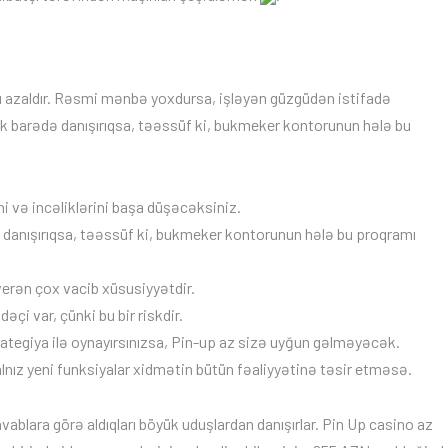
ını azaldır. Rəsmi mənbə yoxdursa, işləyən güzgüdən istifadə
k barədə danışırıqsa, təəssüf ki, bukmeker kontorunun hələ bu
i və incəliklərini başa düşəcəksiniz.
danışırıqsa, təəssüf ki, bukmeker kontorunun hələ bu proqramı
verən çox vacib xüsusiyyətdir.
əçi var, çünki bu bir riskdir.
ategiya ilə oynayırsınızsa, Pin-up az sizə uyğun gəlməyəcək.
nız yeni funksiyalar xidmətin bütün fəaliyyətinə təsir etməsə.
ablara görə aldıqları böyük uduşlardan danışırlar. Pin Up casino az