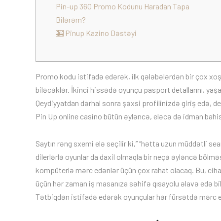
Pin-up 360 Promo Kodunu Haradan Tapa
Bilərəm?
🎰 Pinup Kazino Dəstəyi
Promo kodu istifadə edərək, ilk qələbələrdən bir çox xo
biləcəklər. İkinci hissədə oyunçu pasport detallarını, yaş
Qeydiyyatdan dərhal sonra şəxsi profilinizdə giriş edə, d
Pin Up online casino bütün əyləncə, eləcə də idman bahi
Saytın rəng sxemi elə seçilir ki,” “hətta uzun müddətli se
dilerlərlə oyunlar da daxil olmaqla bir neçə əyləncə bölm
kompüterlə mərc edənlər üçün çox rahat olacaq. Bu, cihaz
üçün hər zaman iş masanıza səhifə qısayolu əlavə edə bil
Tətbiqdən istifadə edərək oyunçular hər fürsətdə mərc ed