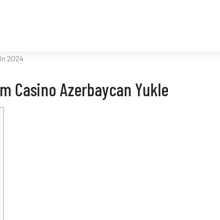
in 2024
am Casino Azerbaycan Yukle