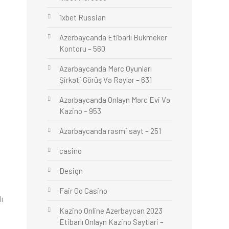
1xbet Russian
Azerbaycanda Etibarlı Bukmeker
Kontoru – 560
Azərbaycanda Mərc Oyunları
Şirkəti Görüş Və Rəylər – 631
Azərbaycanda Onlayn Mərc Evi Və
Kazino – 953
Azərbaycanda rəsmi sayt – 251
casino
Design
Fair Go Casino
ı
Kazino Online Azerbaycan 2023
Etibarlı Onlayn Kazino Saytlari –