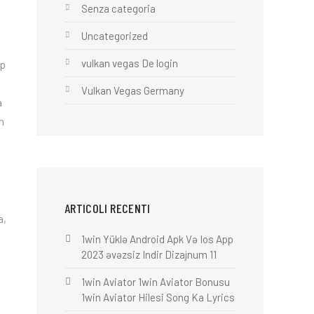
Senza categoria
Uncategorized
vulkan vegas De login
Up
Vulkan Vegas Germany
a
n
ARTICOLI RECENTI
a,
1win Yüklə Android Apk Və Ios App
2023 əvəzsiz Indir Dizajnum 11
1win Aviator 1win Aviator Bonusu
1win Aviator Hilesi Song Ka Lyrics