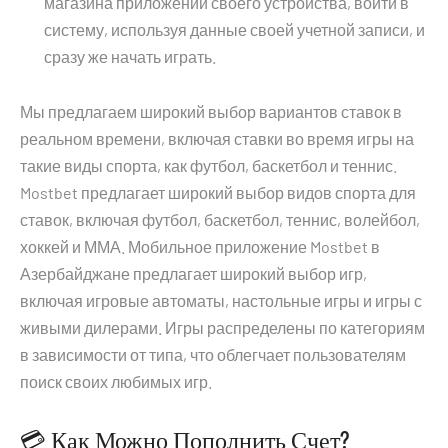
магазина приложений своего устройства, войти в
систему, используя данные своей учетной записи, и
сразу же начать играть.
Мы предлагаем широкий выбор вариантов ставок в
реальном времени, включая ставки во время игры на
такие виды спорта, как футбол, баскетбол и теннис.
Mostbet предлагает широкий выбор видов спорта для
ставок, включая футбол, баскетбол, теннис, волейбол,
хоккей и ММА. Мобильное приложение Mostbet в
Азербайджане предлагает широкий выбор игр,
включая игровые автоматы, настольные игры и игры с
живыми дилерами. Игры распределены по категориям
в зависимости от типа, что облегчает пользователям
поиск своих любимых игр.
💳 Как Можно Пополнить Счет?