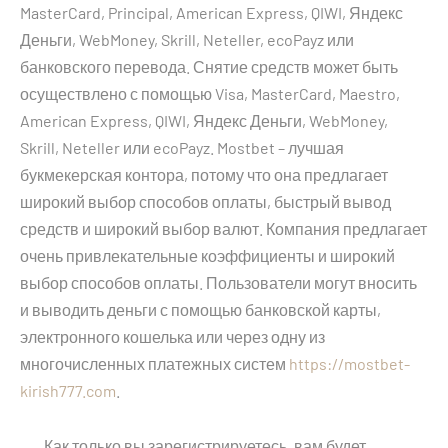
MasterCard, Principal, American Express, QIWI, Яндекс
Деньги, WebMoney, Skrill, Neteller, ecoPayz или
банковского перевода. Снятие средств может быть
осуществлено с помощью Visa, MasterCard, Maestro,
American Express, QIWI, Яндекс Деньги, WebMoney,
Skrill, Neteller или ecoPayz. Mostbet – лучшая
букмекерская контора, потому что она предлагает
широкий выбор способов оплаты, быстрый вывод
средств и широкий выбор валют. Компания предлагает
очень привлекательные коэффициенты и широкий
выбор способов оплаты. Пользователи могут вносить
и выводить деньги с помощью банковской карты,
электронного кошелька или через одну из
многочисленных платежных систем
https://mostbet-
kirish777.com
.
Как только вы зарегистрируетесь, вам будет