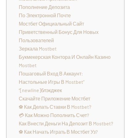
Пополнение Депозита
По Электронной Почте
Мостбет Официальный Сайт
Приветственный Бонус Для Новых
Пользователей
Зеркала Mostbet
Букмекерская Контора И Онлайн Казино
Mostbet
Пошаговый Вход В Аккаунт:
Настольные Игры В Mostbet”
“[newline]блэкджек
Скачайте Приложение Мостбет
⚽ Как Делать Ставки В Mostbet?
💳 Как Можно Пополнить Счет?
Как Внести Деньги На Депозит В Mostbet?
⚽ Как Начать Играть В Мостбет Уз?