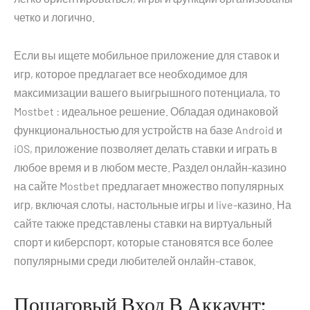
четко и логично.
Если вы ищете мобильное приложение для ставок и
игр, которое предлагает все необходимое для
максимизации вашего выигрышного потенциала, то
Mostbet : идеальное решение. Обладая одинаковой
функциональностью для устройств на базе Android и
iOS, приложение позволяет делать ставки и играть в
любое время и в любом месте. Раздел онлайн-казино
на сайте Mostbet предлагает множество популярных
игр, включая слоты, настольные игры и live-казино. На
сайте также представлены ставки на виртуальный
спорт и киберспорт, которые становятся все более
популярными среди любителей онлайн-ставок.
Пошаговый Вход В Аккаунт: