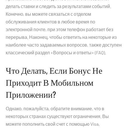
делать ставки и следить за результатами событий.
Конечно, вы можете связаться с отделом
обслуживания клиентов в любое время по
электронной почте, при этом телефон работает без
перерыва. Наконец, чтобы ответить на некоторые из
наиболее часто задаваемых вопросов, также доступен
классический раздел «Вопросы и ответы» (FAQ).
Что Делать, Если Бонус Не
Приходит В Мобильном
Приложении?
Однако, пожалуйста, обратите внимание, что в
некоторых странах существуют ограничения. Вы
можете пополнить свой счет с помощью Visa,