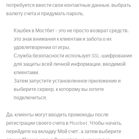
потребуется ввести свои контактные данные, выбрать
валюту счета и придумать пароль.
Кэшбек в Мостбет – это не просто возврат средств,
это знак внимания к клиентам и забота о их
удовлетворении от игры.
Служба безопасности использует SSL-шифрование
для защиты всей личной информации, вводимой
клиентами.
Затем запустите установленное приложение и
выберите сервер, к которому вы хотите
подключиться.
Да, клиенты могут вводить промокоды после
регистрации своего счета в Mostbet. Чтобы начать,
перейдите на вкладку ‘Мой счет’, а затем выберите