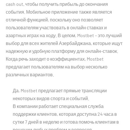
cash out, чтобы получить прибыль до окончания
события. Мобильное приложение также является
отличной функцией, поскольку оно позволяет
пользователям участвовать в онлайн ставках и
азартных играх на ходу. В целом, Mostbet – это лучший
выбор для всех жителей Азербайджана, которые ищут
надежную и удобную платформу для онлайн-ставок.
Когда речь заходит о коэффициентах, Mostbet
предлагает пользователям на выбор несколько
различных вариантов.
Да, Mostbet предлагает прямые трансляции
некоторых видов спорта и событий.
В компании работает специальная служба
поддержки клиентов, которая доступна 24 часа в
сутки 7 дней в неделю и готова помочь клиентам в
решении любых проблем и вопросов.