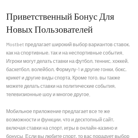
Приветственный Бонус Для
Новых Пользователей
Mostbet предлагает широкий выбор вариантов ставок,
как на спортивные, так и на неспортивные события.
Игроки могут делать ставки на футбол, теннис, хоккей,
баскетбол, волейбол, Формулу-1 и другие гонки, бокс,
крикет и другие виды спорта. Кроме того, вы также
можете делать ставки на политические события,
телевизионные шоу и многое другое.
Мобильное приложение предлагает все те же
возможности и функции, что и десктопный сайт,
включая ставки на спорт, игры в онлайн-казино и
бонусы. Если вы любите спорт, то вас порадует выбор