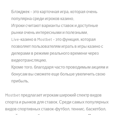
Блэкджек – это карточная игра, которая очень
популярна среди игроков казино.
Игроки считают варианты ставок и доступные
рынки очень интересными и полезными.
Live-казино в Mostbet – это функция, которая
позволяет пользователям играть в игры казино с
дилерами в режиме реального времени через
видеотрансляцию.
Кроме того, благодаря часто проводимым акциям и
бонусам вы сможете еще больше увеличить свою
прибыль.
Mostbet предлагает игрокам широкий спектр видов
спорта и рынков для ставок. Среди самых популярных
видов спортивных ставок-футбол, теннис, баскетбол,