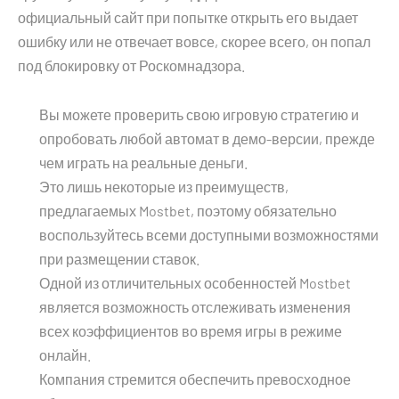
официальный сайт при попытке открыть его выдает
ошибку или не отвечает вовсе, скорее всего, он попал
под блокировку от Роскомнадзора.
Вы можете проверить свою игровую стратегию и
опробовать любой автомат в демо-версии, прежде
чем играть на реальные деньги.
Это лишь некоторые из преимуществ,
предлагаемых Mostbet, поэтому обязательно
воспользуйтесь всеми доступными возможностями
при размещении ставок.
Одной из отличительных особенностей Mostbet
является возможность отслеживать изменения
всех коэффициентов во время игры в режиме
онлайн.
Компания стремится обеспечить превосходное