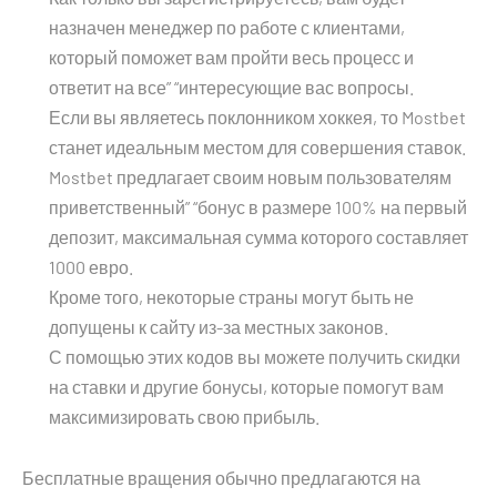
назначен менеджер по работе с клиентами,
который поможет вам пройти весь процесс и
ответит на все” “интересующие вас вопросы.
Если вы являетесь поклонником хоккея, то Mostbet
станет идеальным местом для совершения ставок.
Mostbet предлагает своим новым пользователям
приветственный” “бонус в размере 100% на первый
депозит, максимальная сумма которого составляет
1000 евро.
Кроме того, некоторые страны могут быть не
допущены к сайту из-за местных законов.
С помощью этих кодов вы можете получить скидки
на ставки и другие бонусы, которые помогут вам
максимизировать свою прибыль.
Бесплатные вращения обычно предлагаются на