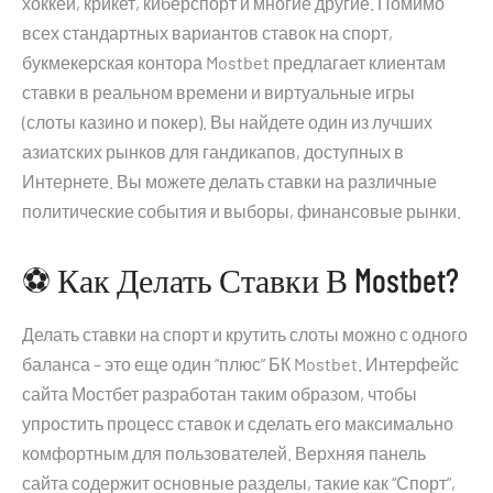
хоккей, крикет, киберспорт и многие другие. Помимо
всех стандартных вариантов ставок на спорт,
букмекерская контора Mostbet предлагает клиентам
ставки в реальном времени и виртуальные игры
(слоты казино и покер). Вы найдете один из лучших
азиатских рынков для гандикапов, доступных в
Интернете. Вы можете делать ставки на различные
политические события и выборы, финансовые рынки.
⚽ Как Делать Ставки В Mostbet?
Делать ставки на спорт и крутить слоты можно с одного
баланса – это еще один “плюс” БК Mostbet. Интерфейс
сайта Мостбет разработан таким образом, чтобы
упростить процесс ставок и сделать его максимально
комфортным для пользователей. Верхняя панель
сайта содержит основные разделы, такие как “Спорт”,