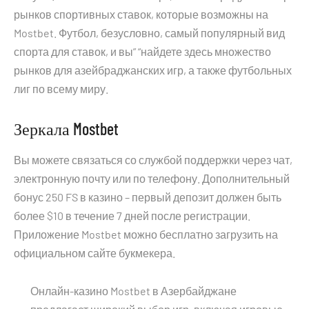
рынков спортивных ставок, которые возможны на
Mostbet. Футбол, безусловно, самый популярный вид
спорта для ставок, и вы” “найдете здесь множество
рынков для азейбраджанских игр, а также футбольных
лиг по всему миру.
Зеркала Mostbet
Вы можете связаться со службой поддержки через чат,
электронную почту или по телефону. Дополнительный
бонус 250 FS в казино – первый депозит должен быть
более $10 в течение 7 дней после регистрации.
Приложение Mostbet можно бесплатно загрузить на
официальном сайте букмекера.
Онлайн-казино Mostbet в Азербайджане