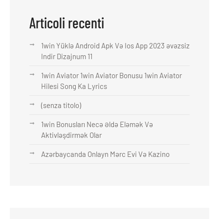
Articoli recenti
1win Yüklə Android Apk Və Ios App 2023 əvəzsiz
Indir Dizajnum 11
1win Aviator 1win Aviator Bonusu 1win Aviator
Hilesi Song Ka Lyrics
(senza titolo)
1win Bonusları Necə Əldə Eləmək Və
Aktivləşdirmək Olar
Azərbaycanda Onlayn Mərc Evi Və Kazino