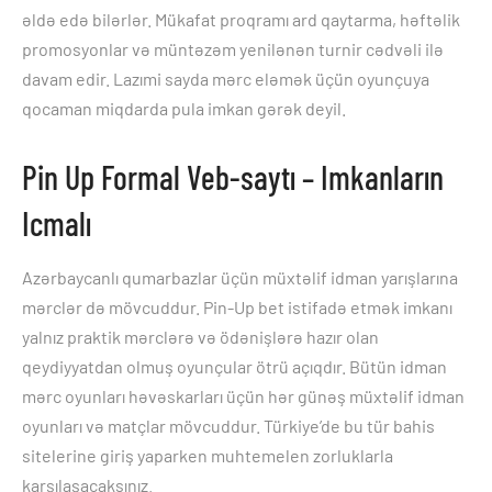
əldə edə bilərlər. Mükafat proqramı ard qaytarma, həftəlik
promosyonlar və müntəzəm yenilənən turnir cədvəli ilə
davam edir. Lazımi sayda mərc eləmək üçün oyunçuya
qocaman miqdarda pula imkan gərək deyil.
Pin Up Formal Veb-saytı – Imkanların
Icmalı
Azərbaycanlı qumarbazlar üçün müxtəlif idman yarışlarına
mərclər də mövcuddur. Pin-Up bet istifadə etmək imkanı
yalnız praktik mərclərə və ödənişlərə hazır olan
qeydiyyatdan olmuş oyunçular ötrü açıqdır. Bütün idman
mərc oyunları həvəskarları üçün hər günəş müxtəlif idman
oyunları və matçlar mövcuddur. Türkiye’de bu tür bahis
sitelerine giriş yaparken muhtemelen zorluklarla
karşılaşacaksınız.