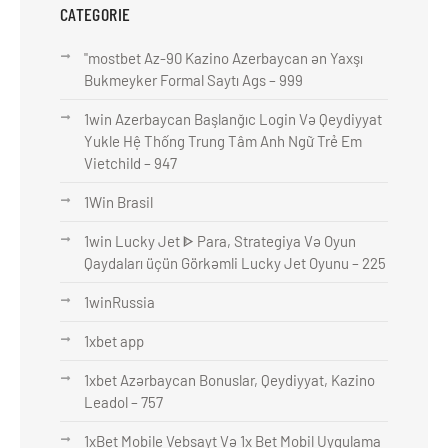
CATEGORIE
"mostbet Az-90 Kazino Azerbaycan ən Yaxşı
Bukmeyker Formal Saytı Ags – 999
1win Azerbaycan Başlanğıc Login Və Qeydiyyat
Yukle Hệ Thống Trung Tâm Anh Ngữ Trẻ Em
Vietchild – 947
1Win Brasil
1win Lucky Jet ᐈ Para, Strategiya Və Oyun
Qaydaları üçün Görkəmli Lucky Jet Oyunu – 225
1winRussia
1xbet app
1xbet Azərbaycan Bonuslar, Qeydiyyat, Kazino
Leadol – 757
1xBet Mobile Vebsayt Və 1x Bet Mobil Uygulama