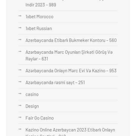
Indir 2023 – 989
1xbet Morocco
1xbet Russian
Azerbaycanda Etibarlı Bukmeker Kontoru – 560
Azərbaycanda Mərc Oyunları Şirkəti Görüş Və
Rəylər – 631
Azərbaycanda Onlayn Mərc Evi Və Kazino – 953
Azərbaycanda rəsmi sayt – 251
casino
Design
Fair Go Casino
Kazino Online Azerbaycan 2023 Etibarlı Onlayn