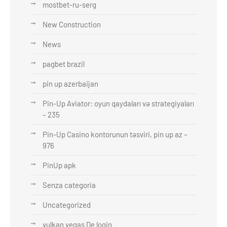
mostbet-ru-serg
New Construction
News
pagbet brazil
pin up azerbaijan
Pin-Up Aviator: oyun qaydaları və strategiyaları
– 235
Pin-Up Casino kontorunun təsviri, pin up az –
976
PinUp apk
Senza categoria
Uncategorized
vulkan vegas De login