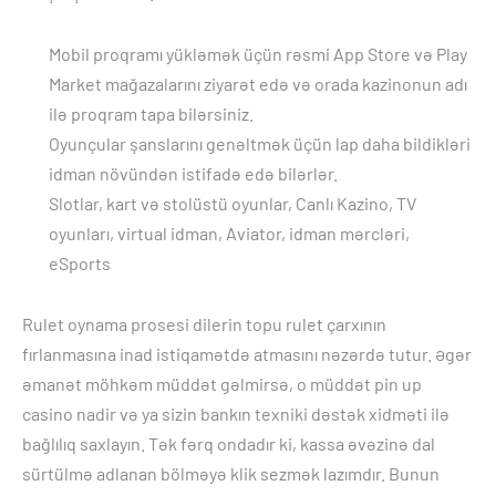
Mobil proqramı yükləmək üçün rəsmi App Store və Play
Market mağazalarını ziyarət edə və orada kazinonun adı
ilə proqram tapa bilərsiniz.
Oyunçular şanslarını genəltmək üçün lap daha bildikləri
idman növündən istifadə edə bilərlər.
Slotlar, kart və stolüstü oyunlar, Canlı Kazino, TV
oyunları, virtual idman, Aviator, idman mərcləri,
eSports
Rulet oynama prosesi dilerin topu rulet çarxının
fırlanmasına inad istiqamətdə atmasını nəzərdə tutur. Əgər
əmanət möhkəm müddət gəlmirsə, o müddət pin up
casino nadir və ya sizin bankın texniki dəstək xidməti ilə
bağlılıq saxlayın. Tək fərq ondadır ki, kassa əvəzinə dal
sürtülmə adlanan bölməyə klik sezmək lazımdır. Bunun