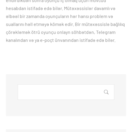
endirdikdən sonra oyunçu iç olmaq üçün mövcud
hesabdan istifadə edə bilər. Mütəxəssislər davamlı və
əlbəəl bir zamanda oyunçuların hər hansı problem və
suallarını həll etməyə kömək edir. Bir mütəxəssislə bağlılıq
çörəkləmək ötrü oyunçu onlayn söhbətdən, Telegram
kanalından və ya e-poçt ünvanından istifadə edə bilər.