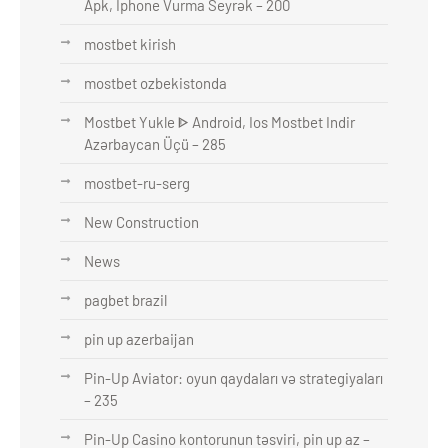
Apk, Iphone Vurma Seyrək – 200
mostbet kirish
mostbet ozbekistonda
Mostbet Yukle ᐈ Android, Ios Mostbet Indir
Azərbaycan Üçü – 285
mostbet-ru-serg
New Construction
News
pagbet brazil
pin up azerbaijan
Pin-Up Aviator: oyun qaydaları və strategiyaları
– 235
Pin-Up Casino kontorunun təsviri, pin up az –