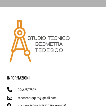
INFORMAZIONI
0444/597302
tedescoruggero@gmail.com
Via Lago D'Orta 2 36100 Vicenza (VI)