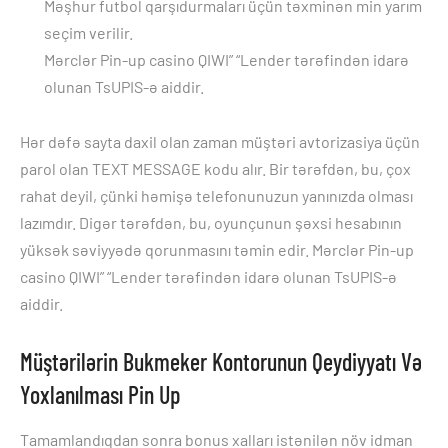
Məşhur futbol qarşıdurmaları üçün təxminən min yarım
seçim verilir.
Mərclər Pin-up casino QIWI” “Lender tərəfindən idarə
olunan TsUPIS-ə aiddir.
Hər dəfə sayta daxil olan zaman müştəri avtorizasiya üçün
parol olan TEXT MESSAGE kodu alır. Bir tərəfdən, bu, çox
rahat deyil, çünki həmişə telefonunuzun yanınızda olması
lazımdır. Digər tərəfdən, bu, oyunçunun şəxsi hesabının
yüksək səviyyədə qorunmasını təmin edir. Mərclər Pin-up
casino QIWI” “Lender tərəfindən idarə olunan TsUPIS-ə
aiddir.
Müştərilərin Bukmeker Kontorunun Qeydiyyatı Və
Yoxlanılması Pin Up
Tamamlandıqdan sonra bonus xalları istənilən növ idman