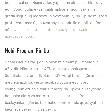
belə bir çatışmazlığını video yayımların olmaması kimi qeyd
edir. Sonuncular əksər canlı hadisələr üçün saxlanılan
qrafik uyğunluq mərkəzi ilə əvəz olunur. Pin-Up-də müştəri
profili yaratmaq üçün Azərbaycan kodu ilə mobil telefon
nömrəsini daxil etməlisiniz
https://pin-up-casino-
azerbaycan.com
.
Mobil Proqram Pin Up
Ödəniş üçün sifariş edilə bilən minimum pul məbləği 30
AZN-dir. Müştəri truck AZN-dən çox vəsait çıxarsa,
ödənişdən avtomatik olaraq 13% vergi tutulur. Çıxarma
məbləği azdırsa, vergi hesabatı üçün məsuliyyət
oyunçunun özünə aiddir. Siz artıq Pin-Up oyunu saytında
bonuslar almış və mərc etmiş ola bilərsiniz. Yeni
başlayanlar üçün bu bukmeker kontorunda qeydiyyatdan
keçməyə dəyərmi, bizə deyin.