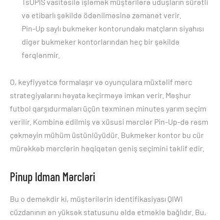
TsUPIS vasitəsilə işləmək müştərilərə uduşların sürətli
və etibarlı şəkildə ödənilməsinə zəmanət verir.
Pin-Up saylı bukmeker kontorundakı matçların siyahısı
digər bukmeker kontorlarından heç bir şəkildə
fərqlənmir.
O, keyfiyyətcə formalaşır və oyunçulara müxtəlif mərc
strategiyalarını həyata keçirməyə imkan verir. Məşhur
futbol qarşıdurmaları üçün təxminən minutes yarım seçim
verilir. Kombinə edilmiş və xüsusi mərclər Pin-Up-də rəsm
çəkməyin mühüm üstünlüyüdür. Bukmeker kontor bu cür
mürəkkəb mərclərin həqiqətən geniş seçimini təklif edir.
Pinup Idman Mərcləri
Bu o deməkdir ki, müştərilərin identifikasiyası QIWI
cüzdanının ən yüksək statusunu əldə etməklə bağlıdır. Bu,