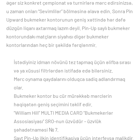
Əgər siz konkret çempionat və turnirlərə mərc edirsinizsə,
u zaman onları “Sevimlilər” bölməsinə əlavə edin. Sonra Pin
Upward bukmeker kontorunun geniş xəttində hər dəfə
düzgün liqanı axtarmaq lazım deyil. Pin-Up saylı bukmeker
kontorundakı matçların siyahısı digər bukmeker
kontorlarından heç bir şəkildə fərqlənmir.
İstədiyiniz idman növünü tez tapmaq üçün əlifba sırası
və ya xüsusi filtrlərdən istifadə edə bilərsiniz.
Mərc oynama qaydalarını olduqca sadiq adlandırmaq
olar.
Bukmeker kontor bu cür mürəkkəb mərclərin
həqiqətən geniş seçimini təklif edir.
“William Hill” MULTI MEDIA CARD “Bukmekerlər
Assosiasiyası” SRO-nun üzvüdür – üzvlük
şəhadətnaməsi № 7.
Sayt Pin-Up ilkin identifikasiya üçün interfeysə malikdir.