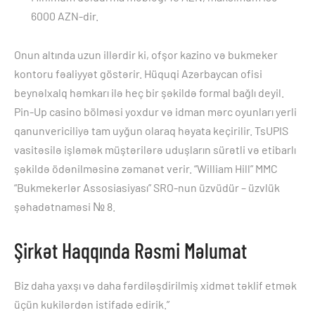
6000 AZN-dir.
Onun altında uzun illərdir ki, ofşor kazino və bukmeker
kontoru fəaliyyət göstərir. Hüquqi Azərbaycan ofisi
beynəlxalq həmkarı ilə heç bir şəkildə formal bağlı deyil.
Pin-Up casino bölməsi yoxdur və idman mərc oyunları yerli
qanunvericiliyə tam uyğun olaraq həyata keçirilir. TsUPIS
vasitəsilə işləmək müştərilərə uduşların sürətli və etibarlı
şəkildə ödənilməsinə zəmanət verir. “William Hill” MMC
“Bukmekerlər Assosiasiyası” SRO-nun üzvüdür – üzvlük
şəhadətnaməsi № 8.
Şirkət Haqqında Rəsmi Məlumat
Biz daha yaxşı və daha fərdiləşdirilmiş xidmət təklif etmək
üçün kukilərdən istifadə edirik.”