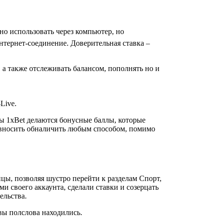
жно использовать через компьютер, но
интернет-соединение. Доверительная ставка –
а также отслеживать балансом, пополнять но и
Live.
ы 1xBet делаются бонусные баллы, которые
 вносить обналичить любым способом, помимо
цы, позволяя шустро перейти к разделам Спорт,
и своего аккаунта, сделали ставки и созерцать
ельства.
 вы полслова находились.