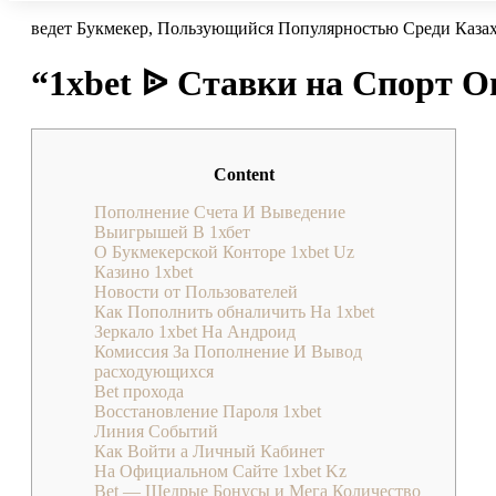
ведет Букмекер, Пользующийся Популярностью Среди Каза
“1xbet ᐉ Ставки на Спорт О
Content
Пополнение Счета И Выведение
Выигрышей В 1хбет
О Букмекерской Конторе 1xbet Uz
Казино 1xbet
Новости от Пользователей
Как Пополнить обналичить На 1xbet
Зеркало 1xbet На Андроид
Комиссия За Пополнение И Вывод
расходующихся
Bet прохода
Восстановление Пароля 1xbet
Линия Событий
Как Войти а Личный Кабинет
На Официальном Сайте 1xbet Kz
Bet — Щедрые Бонусы и Мега Количество