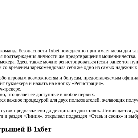
 команда безопасности 1xbet немедленно принимает меры дли з
для подтверждения личности же предотвращения мошенничества.
кера. Здесь также можно регистрироваться (если ранее тот пун
и со временем зарекомендовала себя же одно из самых надежных
обо игровым возможностям и бонусам, предоставляемым официал
айт букмекера и нажать на кнопку «Регистрация».
ч-трекере.
о, что делает ее доступные в любое первых.
тся важное процедурой для двух пользователей, желающих получ
 суток предназначено до дисциплин дли ставок. Линия дается да
и и раздел «Линия», открывал подраздел «Ставь и своих» и выбр
грышей В 1хбет