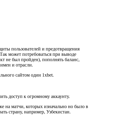
ащиты пользователей и предотвращения
 Так может потребоваться при выводе
кт не был пройден), пополнять баланс,
 имен и отрасли.
ьного сайтом один 1xbet.
ить доступ к огромному аккаунту.
же на матчи, которых изначально но было в
ать страну, например, Узбекистан.