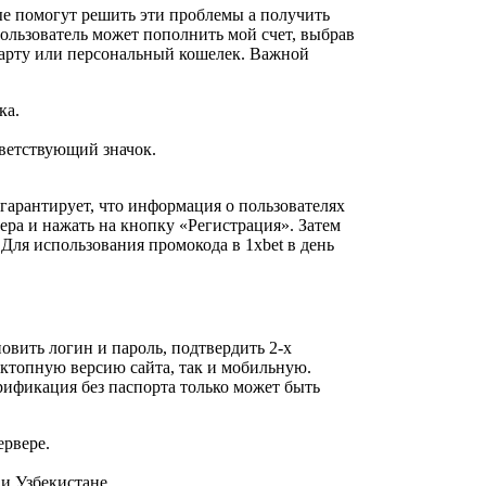
рые помогут решить эти проблемы а получить
пользователь может пополнить мой счет, выбрав
 карту или персональный кошелек. Важной
ка.
тветствующий значок.
арантирует, что информация о пользователях
кера и нажать на кнопку «Регистрация». Затем
Для использования промокода в 1xbet в день
овить логин и пароль, подтвердить 2-х
сктопную версию сайта, так и мобильную.
ификация без паспорта только может быть
ервере.
 и Узбекистане.