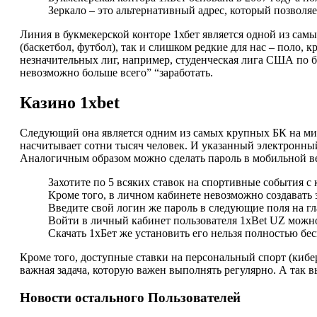
Зеркало – это альтернативный адрес, который позволяе
Линия в букмекерской конторе 1хбет является одной из сам
(баскетбол, футбол), так и слишком редкие для нас – поло, 
незначительных лиг, например, студенческая лига США по 
невозможно больше всего” “заработать.
Казино 1xbet
Следующий она является одним из самых крупных БК на мир
насчитывает сотни тысяч человек. И указанный электронный
Аналогичным образом можно сделать пароль в мобильной в
Захотите по 5 всяких ставок на спортивные события с
Кроме того, в личном кабинете невозможно создавать 
Введите свой логин же пароль в следующие поля на г
Войти в личный кабинет пользователя 1xBet UZ можно
Скачать 1хБет же установить его нельзя полностью бес
Кроме того, доступные ставки на персональный спорт (кибе
важная задача, которую важен выполнять регулярно. А так в
Новости остального Пользователей