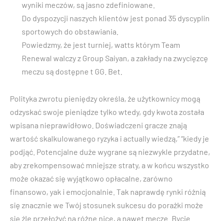
wyniki meczów, są jasno zdefiniowane.
Do dyspozycji naszych klientów jest ponad 35 dyscyplin
sportowych do obstawiania.
Powiedzmy, że jest turniej, watts którym Team
Renewal walczy z Group Saiyan, a zakłady na zwycięzcę
meczu są dostępne t GG. Bet.
Polityka zwrotu pieniędzy określa, że użytkownicy mogą
odzyskać swoje pieniądze tylko wtedy, gdy kwota została
wpisana nieprawidłowo. Doświadczeni gracze znają
wartość skalkulowanego ryzyka i actually wiedzą,” “kiedy je
podjąć. Potencjalne duże wygrane są niezwykle przydatne,
aby zrekompensować mniejsze straty, a w końcu wszystko
może okazać się wyjątkowo opłacalne, zarówno
finansowo, yak i emocjonalnie. Tak naprawdę rynki różnią
się znacznie we Twój stosunek sukcesu do porażki może
się źle przełożyć na różne nice, a nawet mecze. Bycie