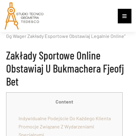
Gg Wager Zakłady Esportowe Obstawiaj Legalnie Online”
Zakłady Sportowe Online
Obstawiaj U Bukmachera Fjeofj
Bet
Content
Indywidualne Podejście Do Każdego Klienta
Promocje Związane Z Wydarzeniami
Specjalnymi