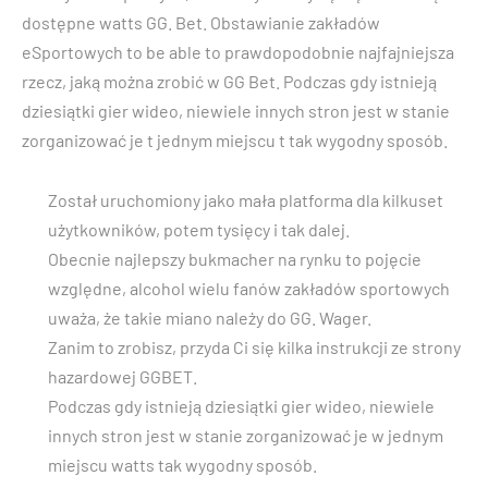
dostępne watts GG. Bet. Obstawianie zakładów
eSportowych to be able to prawdopodobnie najfajniejsza
rzecz, jaką można zrobić w GG Bet. Podczas gdy istnieją
dziesiątki gier wideo, niewiele innych stron jest w stanie
zorganizować je t jednym miejscu t tak wygodny sposób.
Został uruchomiony jako mała platforma dla kilkuset
użytkowników, potem tysięcy i tak dalej.
Obecnie najlepszy bukmacher na rynku to pojęcie
względne, alcohol wielu fanów zakładów sportowych
uważa, że takie miano należy do GG. Wager.
Zanim to zrobisz, przyda Ci się kilka instrukcji ze strony
hazardowej GGBET.
Podczas gdy istnieją dziesiątki gier wideo, niewiele
innych stron jest w stanie zorganizować je w jednym
miejscu watts tak wygodny sposób.