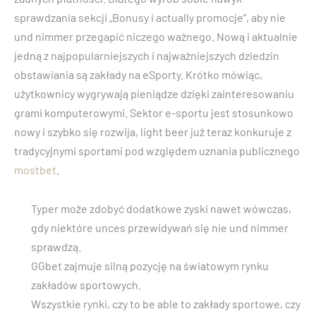
sprawdzania sekcji „Bonusy i actually promocje”, aby nie
und nimmer przegapić niczego ważnego. Nową i aktualnie
jedną z najpopularniejszych i najważniejszych dziedzin
obstawiania są zakłady na eSporty. Krótko mówiąc,
użytkownicy wygrywają pieniądze dzięki zainteresowaniu
grami komputerowymi. Sektor e-sportu jest stosunkowo
nowy i szybko się rozwija, light beer już teraz konkuruje z
tradycyjnymi sportami pod względem uznania publicznego
mostbet
.
Typer może zdobyć dodatkowe zyski nawet wówczas,
gdy niektóre unces przewidywań się nie und nimmer
sprawdzą.
GGbet zajmuje silną pozycję na światowym rynku
zakładów sportowych.
Wszystkie rynki, czy to be able to zakłady sportowe, czy