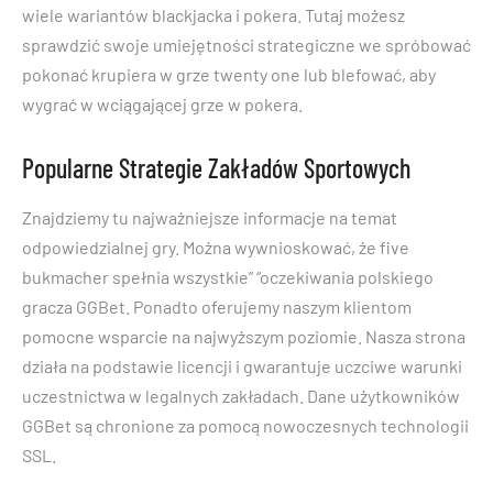
wiele wariantów blackjacka i pokera. Tutaj możesz
sprawdzić swoje umiejętności strategiczne we spróbować
pokonać krupiera w grze twenty one lub blefować, aby
wygrać w wciągającej grze w pokera.
Popularne Strategie Zakładów Sportowych
Znajdziemy tu najważniejsze informacje na temat
odpowiedzialnej gry. Można wywnioskować, że five
bukmacher spełnia wszystkie” “oczekiwania polskiego
gracza GGBet. Ponadto oferujemy naszym klientom
pomocne wsparcie na najwyższym poziomie. Nasza strona
działa na podstawie licencji i gwarantuje uczciwe warunki
uczestnictwa w legalnych zakładach. Dane użytkowników
GGBet są chronione za pomocą nowoczesnych technologii
SSL.