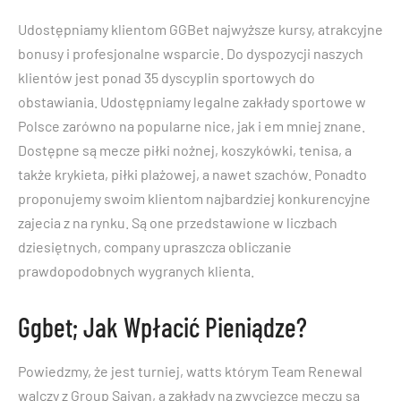
Udostępniamy klientom GGBet najwyższe kursy, atrakcyjne
bonusy i profesjonalne wsparcie. Do dyspozycji naszych
klientów jest ponad 35 dyscyplin sportowych do
obstawiania. Udostępniamy legalne zakłady sportowe w
Polsce zarówno na popularne nice, jak i em mniej znane.
Dostępne są mecze piłki nożnej, koszykówki, tenisa, a
także krykieta, piłki plażowej, a nawet szachów. Ponadto
proponujemy swoim klientom najbardziej konkurencyjne
zajecia z na rynku. Są one przedstawione w liczbach
dziesiętnych, company upraszcza obliczanie
prawdopodobnych wygranych klienta.
Ggbet; Jak Wpłacić Pieniądze?
Powiedzmy, że jest turniej, watts którym Team Renewal
walczy z Group Saiyan, a zakłady na zwycięzcę meczu są