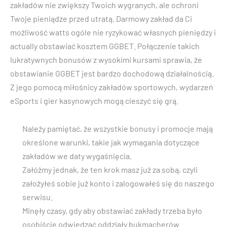
zakładów nie zwiększy Twoich wygranych, ale ochroni
Twoje pieniądze przed utratą. Darmowy zakład da Ci
możliwość watts ogóle nie ryzykować własnych pieniędzy i
actually obstawiać kosztem GGBET. Połączenie takich
lukratywnych bonusów z wysokimi kursami sprawia, że
obstawianie GGBET jest bardzo dochodową działalnością.
Z jego pomocą miłośnicy zakładów sportowych, wydarzeń
eSports i gier kasynowych mogą cieszyć się grą.
Należy pamiętać, że wszystkie bonusy i promocje mają
określone warunki, takie jak wymagania dotyczące
zakładów we daty wygaśnięcia.
Załóżmy jednak, że ten krok masz już za sobą, czyli
założyłeś sobie już konto i zalogowałeś się do naszego
serwisu.
Minęły czasy, gdy aby obstawiać zakłady trzeba było
osobiście odwiedzać oddziały bukmacherów.