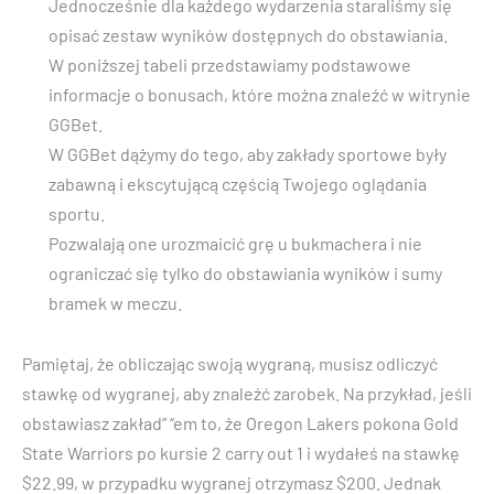
Jednocześnie dla każdego wydarzenia staraliśmy się
opisać zestaw wyników dostępnych do obstawiania.
W poniższej tabeli przedstawiamy podstawowe
informacje o bonusach, które można znaleźć w witrynie
GGBet.
W GGBet dążymy do tego, aby zakłady sportowe były
zabawną i ekscytującą częścią Twojego oglądania
sportu.
Pozwalają one urozmaicić grę u bukmachera i nie
ograniczać się tylko do obstawiania wyników i sumy
bramek w meczu.
Pamiętaj, że obliczając swoją wygraną, musisz odliczyć
stawkę od wygranej, aby znaleźć zarobek. Na przykład, jeśli
obstawiasz zakład” “em to, że Oregon Lakers pokona Gold
State Warriors po kursie 2 carry out 1 i wydałeś na stawkę
$22.99, w przypadku wygranej otrzymasz $200. Jednak