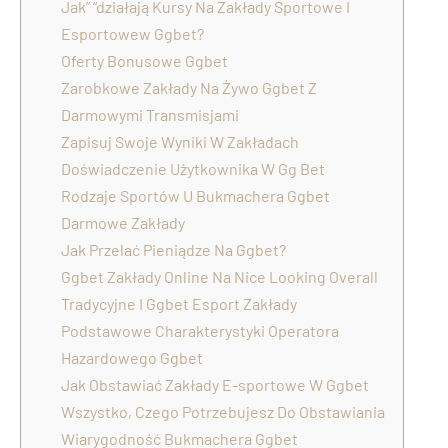
Jak” “działają Kursy Na Zakłady Sportowe I
Esportowew Ggbet?
Oferty Bonusowe Ggbet
Zarobkowe Zakłady Na Żywo Ggbet Z
Darmowymi Transmisjami
Zapisuj Swoje Wyniki W Zakładach
Doświadczenie Użytkownika W Gg Bet
Rodzaje Sportów U Bukmachera Ggbet
Darmowe Zakłady
Jak Przelać Pieniądze Na Ggbet?
Ggbet Zakłady Online Na Nice Looking Overall
Tradycyjne I Ggbet Esport Zakłady
Podstawowe Charakterystyki Operatora
Hazardowego Ggbet
Jak Obstawiać Zakłady E-sportowe W Ggbet
Wszystko, Czego Potrzebujesz Do Obstawiania
Wiarygodność Bukmachera Ggbet