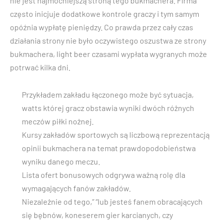
nie jest najmocniejszą stroną tego bukmachera. Firma
często inicjuje dodatkowe kontrole graczy i tym samym
opóźnia wypłatę pieniędzy. Co prawda przez cały czas
działania strony nie było oczywistego oszustwa ze strony
bukmachera, light beer czasami wypłata wygranych może
potrwać kilka dni.
Przykładem zakładu łączonego może być sytuacja,
watts której gracz obstawia wyniki dwóch różnych
meczów piłki nożnej.
Kursy zakładów sportowych są liczbową reprezentacją
opinii bukmachera na temat prawdopodobieństwa
wyniku danego meczu.
Lista ofert bonusowych odgrywa ważną rolę dla
wymagających fanów zakładów.
Niezależnie od tego,” “lub jesteś fanem obracających
się bębnów, koneserem gier karcianych, czy