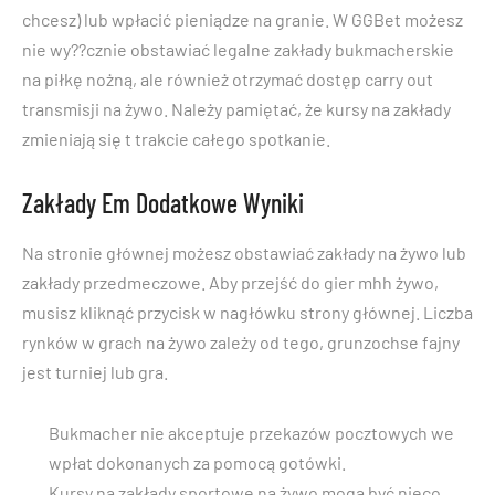
chcesz) lub wpłacić pieniądze na granie. W GGBet możesz
nie wy??cznie obstawiać legalne zakłady bukmacherskie
na piłkę nożną, ale również otrzymać dostęp carry out
transmisji na żywo. Należy pamiętać, że kursy na zakłady
zmieniają się t trakcie całego spotkanie.
Zakłady Em Dodatkowe Wyniki
Na stronie głównej możesz obstawiać zakłady na żywo lub
zakłady przedmeczowe. Aby przejść do gier mhh żywo,
musisz kliknąć przycisk w nagłówku strony głównej. Liczba
rynków w grach na żywo zależy od tego, grunzochse fajny
jest turniej lub gra.
Bukmacher nie akceptuje przekazów pocztowych we
wpłat dokonanych za pomocą gotówki.
Kursy na zakłady sportowe na żywo mogą być nieco