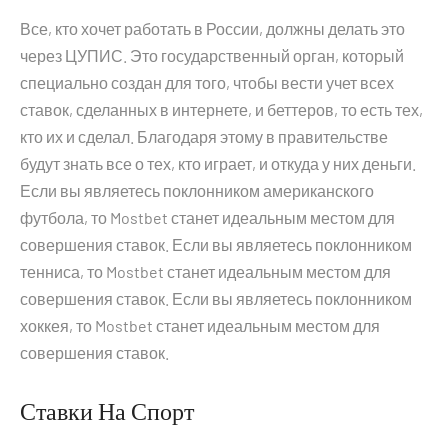
Все, кто хочет работать в России, должны делать это
через ЦУПИС. Это государственный орган, который
специально создан для того, чтобы вести учет всех
ставок, сделанных в интернете, и беттеров, то есть тех,
кто их и сделал. Благодаря этому в правительстве
будут знать все о тех, кто играет, и откуда у них деньги.
Если вы являетесь поклонником американского
футбола, то Mostbet станет идеальным местом для
совершения ставок. Если вы являетесь поклонником
тенниса, то Mostbet станет идеальным местом для
совершения ставок. Если вы являетесь поклонником
хоккея, то Mostbet станет идеальным местом для
совершения ставок.
Ставки На Спорт