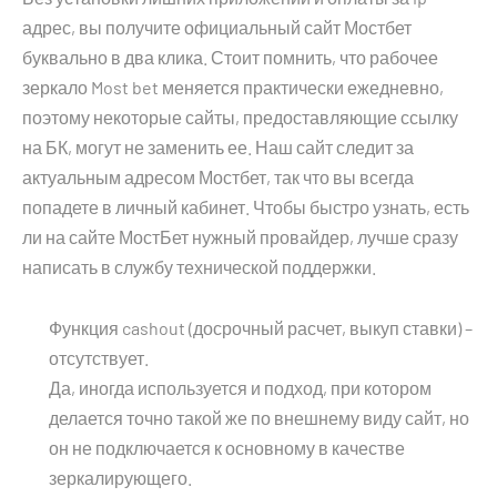
адрес, вы получите официальный сайт Мостбет
буквально в два клика. Стоит помнить, что рабочее
зеркало Most bet меняется практически ежедневно,
поэтому некоторые сайты, предоставляющие ссылку
на БК, могут не заменить ее. Наш сайт следит за
актуальным адресом Мостбет, так что вы всегда
попадете в личный кабинет. Чтобы быстро узнать, есть
ли на сайте МостБет нужный провайдер, лучше сразу
написать в службу технической поддержки.
Функция cashout (досрочный расчет, выкуп ставки) –
отсутствует.
Да, иногда используется и подход, при котором
делается точно такой же по внешнему виду сайт, но
он не подключается к основному в качестве
зеркалирующего.