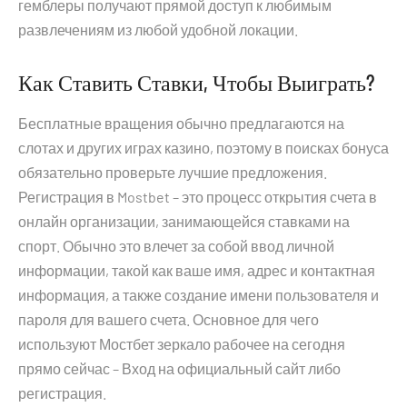
гемблеры получают прямой доступ к любимым
развлечениям из любой удобной локации.
Как Ставить Ставки, Чтобы Выиграть?
Бесплатные вращения обычно предлагаются на
слотах и других играх казино, поэтому в поисках бонуса
обязательно проверьте лучшие предложения.
Регистрация в Mostbet – это процесс открытия счета в
онлайн организации, занимающейся ставками на
спорт. Обычно это влечет за собой ввод личной
информации, такой как ваше имя, адрес и контактная
информация, а также создание имени пользователя и
пароля для вашего счета. Основное для чего
используют Мостбет зеркало рабочее на сегодня
прямо сейчас – Вход на официальный сайт либо
регистрация.