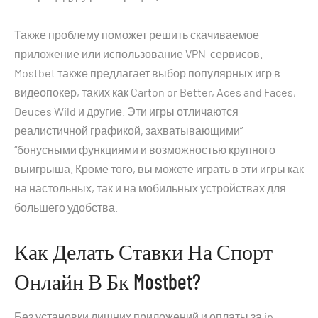
Также проблему поможет решить скачиваемое
приложение или использование VPN-сервисов.
Mostbet также предлагает выбор популярных игр в
видеопокер, таких как Carton or Better, Aces and Faces,
Deuces Wild и другие. Эти игры отличаются
реалистичной графикой, захватывающими”
“бонусными функциями и возможностью крупного
выигрыша. Кроме того, вы можете играть в эти игры как
на настольных, так и на мобильных устройствах для
большего удобства.
Как Делать Ставки На Спорт
Онлайн В Бк Mostbet?
Без установки лишних приложений и оплаты за ip