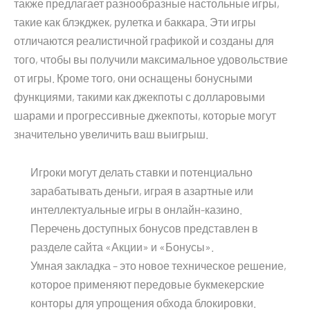
также предлагает разнообразные настольные игры,
такие как блэкджек, рулетка и баккара. Эти игры
отличаются реалистичной графикой и созданы для
того, чтобы вы получили максимальное удовольствие
от игры. Кроме того, они оснащены бонусными
функциями, такими как джекпоты с долларовыми
шарами и прогрессивные джекпоты, которые могут
значительно увеличить ваш выигрыш.
Игроки могут делать ставки и потенциально
зарабатывать деньги, играя в азартные или
интеллектуальные игры в онлайн-казино.
Перечень доступных бонусов представлен в
разделе сайта «Акции» и «Бонусы».
Умная закладка – это новое техническое решение,
которое применяют передовые букмекерские
конторы для упрощения обхода блокировки.