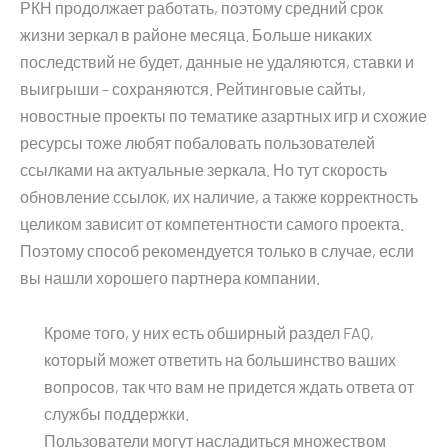
РКН продолжает работать, поэтому средний срок
жизни зеркал в районе месяца. Больше никаких
последствий не будет, данные не удаляются, ставки и
выигрыши – сохраняются. Рейтинговые сайты,
новостные проекты по тематике азартных игр и схожие
ресурсы тоже любят побаловать пользователей
ссылками на актуальные зеркала. Но тут скорость
обновление ссылок, их наличие, а также корректность
целиком зависит от компетентности самого проекта.
Поэтому способ рекомендуется только в случае, если
вы нашли хорошего партнера компании.
Кроме того, у них есть обширный раздел FAQ,
который может ответить на большинство ваших
вопросов, так что вам не придется ждать ответа от
службы поддержки.
Пользователи могут насладиться множеством