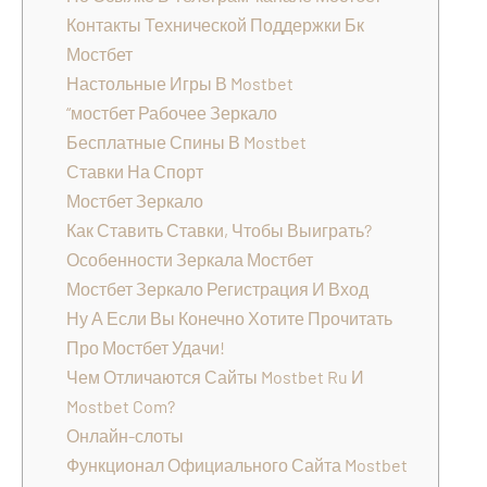
Контакты Технической Поддержки Бк
Мостбет
Настольные Игры В Mostbet
“мостбет Рабочее Зеркало
Бесплатные Спины В Mostbet
Ставки На Спорт
Мостбет Зеркало
Как Ставить Ставки, Чтобы Выиграть?
Особенности Зеркала Мостбет
Мостбет Зеркало Регистрация И Вход
Ну А Если Вы Конечно Хотите Прочитать
Про Мостбет Удачи!
Чем Отличаются Сайты Mostbet Ru И
Mostbet Com?
Онлайн-слоты
Функционал Официального Сайта Mostbet