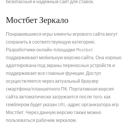
безопасный и надежный сайт для ставок.
Мостбет Зеркало
Понравившиеся игры клиенты игрового сайта могут
сохранить в соответствующую категорию.
Разработчики онлайн-площадки Mostbet
поддерживают мобильную версию сайта. Она хорошо
адаптирована под экраны переносных устройств и
поддерживает все главные функции. Доступ
осуществляется через актуальный браузер
смартфона/планшетного ПК. Портативная версия
сайта автоматически загружается после того, как
гемблером будет указан URL-адрес организатора игр
Мостбет. Через данную версию также можно
пользоваться рабочим зеркалом.