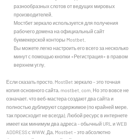
разнообразных слотов от ведущих мировых
производителей.
Мостбет зеркало используется для получения
рабочего домена на официальный сайт
букмекерской конторы Mostbet.
Вы можете легко настроить его всего за несколько
минут с помощью кнопки «Регистрация» в правом
верхнем углу.
Если сказать просто, MostBet зеркало – это точная
копия основного сайта, mostbet. com. Но это вовсе не
означает, что веб-мастера создают два сайта и
полностью дублируют содержимое (по крайней мере,
так происходит не всегда). Любой ресурс в интернете
имеет как минимум два адреса – обычный URL и WEB
ADDRESS с WWW. Да, Mostbet – это абсолютно