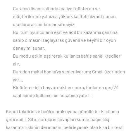
Curacao lisansı altında faaliyet gösteren ve
müşterilerine yalnızca yüksek kaliteli hizmet sunan
uluslararası bir kumar sitesiyiz.
Bu, tüm oyuncuların eşit ve adil bir kazanma şansına
sahip olmasını sağlayarak güvenli ve keyifli bir oyun
deneyimi sunar.
Bu modu etkinleştirerek kullanıcı bahis sanal krediler
alır.
Buradan maksi banka’ya sesleniyorum; Gmail üzerinden
yaz…
Bir ödeme için başvurduktan sonra, fonlar en geç 24
saat içinde kullanıcının hesabına yatırılır.
Kendi takdirinize bağlı olarak oyuna gönüllü bir kısıtlama
getirebilir. Site, soruların cevapları kumar bağımlılığı
kazanma riskinin derecesini belirleyecek olan kısa bir test