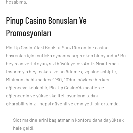
hesabıma.
Pinup Casino Bonusları Ve
Promosyonları
Pin-Up Casino’daki Book of Sun, tüm online casino
hayranları için mutlaka oynanması gereken bir oyundur! Bu
heyecan verici oyun, sizi büyüleyecek Antik Mısır temalı
tasarımıyla beş makara ve on ödeme çizgisine sahiptir.
Minimum bahis sadece” “€0. 10’dur, böylece herkes
eğlenceye katılabilir. Pin-Up Casino’da saatlerce
eğlencenin ve yüksek kaliteli oyunların tadını
çıkarabilirsiniz – hepsi güvenli ve emniyetli bir ortamda.
Slot makinelerini başlatmanın konforu daha da yüksek
hale geldi.