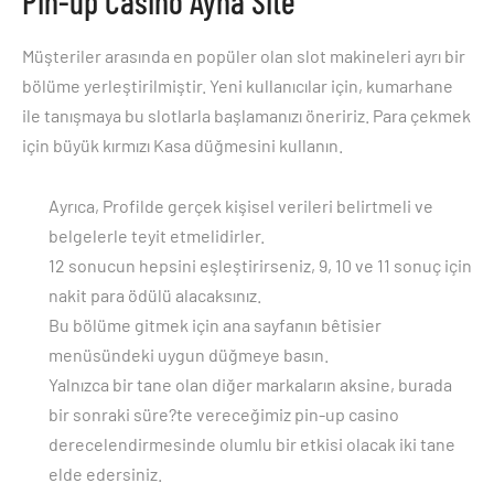
Pin-up Casino Ayna Site
Müşteriler arasında en popüler olan slot makineleri ayrı bir
bölüme yerleştirilmiştir. Yeni kullanıcılar için, kumarhane
ile tanışmaya bu slotlarla başlamanızı öneririz. Para çekmek
için büyük kırmızı Kasa düğmesini kullanın.
Ayrıca, Profilde gerçek kişisel verileri belirtmeli ve
belgelerle teyit etmelidirler.
12 sonucun hepsini eşleştirirseniz, 9, 10 ve 11 sonuç için
nakit para ödülü alacaksınız.
Bu bölüme gitmek için ana sayfanın bêtisier
menüsündeki uygun düğmeye basın.
Yalnızca bir tane olan diğer markaların aksine, burada
bir sonraki süre?te vereceğimiz pin-up casino
derecelendirmesinde olumlu bir etkisi olacak iki tane
elde edersiniz.