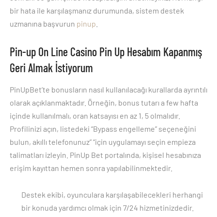
bir hata ile karşılaşmanız durumunda, sistem destek
uzmanına başvurun
pinup
.
Pin-up On Line Casino Pin Up Hesabım Kapanmış
Geri Almak İstiyorum
PinUpBet’te bonusların nasıl kullanılacağı kurallarda ayrıntılı
olarak açıklanmaktadır. Örneğin, bonus tutarı a few hafta
içinde kullanılmalı, oran katsayısı en az 1, 5 olmalıdır.
Profilinizi açın, listedeki “Bypass engelleme” seçeneğini
bulun, akıllı telefonunuz” “için uygulamayı seçin empieza
talimatları izleyin. PinUp Bet portalında, kişisel hesabınıza
erişim kayıttan hemen sonra yapılabilinmektedir.
Destek ekibi, oyunculara karşılaşabilecekleri herhangi
bir konuda yardımcı olmak için 7/24 hizmetinizdedir.