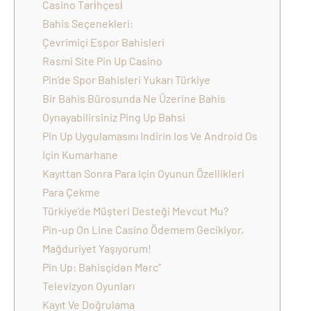
Casino Tari̇hçesi̇
Bahis Seçenekleri:
Çevrimiçi Espor Bahisleri
Rəsmi Site Pin Up Casino
Pin’de Spor Bahisleri Yukarı Türkiye
Bir Bahis Bürosunda Ne Üzerine Bahis
Oynayabilirsiniz Ping Up Bahsi
Pin Up Uygulamasını Indirin Ios Ve Android Os
Için Kumarhane
Kayıttan Sonra Para Için Oyunun Özellikleri
Para Çekme
Türkiye’de Müşteri Desteği Mevcut Mu?
Pin-up On Line Casino Ödemem Gecikiyor,
Mağduriyet Yaşıyorum!
Pin Up: Bahisçidən Mərc”
Televizyon Oyunları
Kayıt Ve Doğrulama