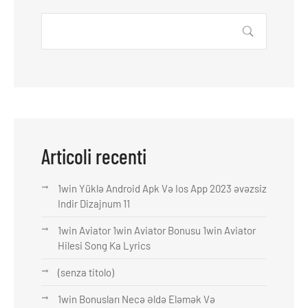
Articoli recenti
1win Yüklə Android Apk Və Ios App 2023 əvəzsiz
Indir Dizajnum 11
1win Aviator 1win Aviator Bonusu 1win Aviator
Hilesi Song Ka Lyrics
(senza titolo)
1win Bonusları Necə Əldə Eləmək Və