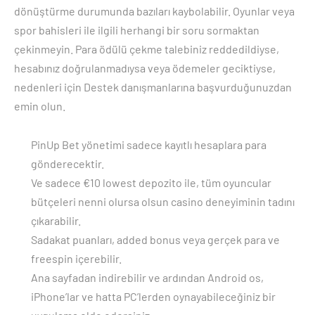
dönüştürme durumunda bazıları kaybolabilir. Oyunlar veya
spor bahisleri ile ilgili herhangi bir soru sormaktan
çekinmeyin. Para ödülü çekme talebiniz reddedildiyse,
hesabınız doğrulanmadıysa veya ödemeler geciktiyse,
nedenleri için Destek danışmanlarına başvurduğunuzdan
emin olun.
PinUp Bet yönetimi sadece kayıtlı hesaplara para
gönderecektir.
Ve sadece €10 lowest depozito ile, tüm oyuncular
bütçeleri nenni olursa olsun casino deneyiminin tadını
çıkarabilir.
Sadakat puanları, added bonus veya gerçek para ve
freespin içerebilir.
Ana sayfadan indirebilir ve ardından Android os,
iPhone’lar ve hatta PC’lerden oynayabileceğiniz bir