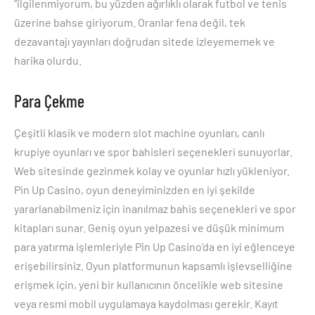
“ilgilenmiyorum, bu yüzden ağırlıklı olarak futbol ve tenis
üzerine bahse giriyorum. Oranlar fena değil, tek
dezavantajı yayınları doğrudan sitede izleyememek ve
harika olurdu.
Para Çekme
Çeşitli klasik ve modern slot machine oyunları, canlı
krupiye oyunları ve spor bahisleri seçenekleri sunuyorlar.
Web sitesinde gezinmek kolay ve oyunlar hızlı yükleniyor.
Pin Up Casino, oyun deneyiminizden en iyi şekilde
yararlanabilmeniz için inanılmaz bahis seçenekleri ve spor
kitapları sunar. Geniş oyun yelpazesi ve düşük minimum
para yatırma işlemleriyle Pin Up Casino’da en iyi eğlenceye
erişebilirsiniz. Oyun platformunun kapsamlı işlevselliğine
erişmek için, yeni bir kullanıcının öncelikle web sitesine
veya resmi mobil uygulamaya kaydolması gerekir. Kayıt