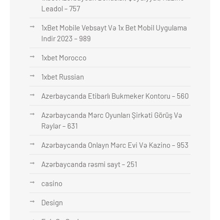
Leadol – 757
1xBet Mobile Vebsayt Və 1x Bet Mobil Uygulama
Indir 2023 – 989
1xbet Morocco
1xbet Russian
Azerbaycanda Etibarlı Bukmeker Kontoru – 560
Azərbaycanda Mərc Oyunları Şirkəti Görüş Və
Rəylər – 631
Azərbaycanda Onlayn Mərc Evi Və Kazino – 953
Azərbaycanda rəsmi sayt – 251
casino
Design