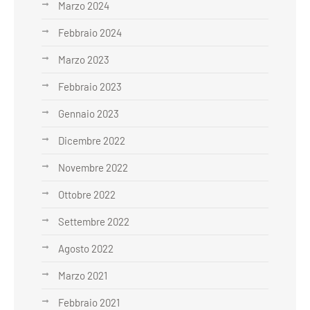
Marzo 2024
Febbraio 2024
Marzo 2023
Febbraio 2023
Gennaio 2023
Dicembre 2022
Novembre 2022
Ottobre 2022
Settembre 2022
Agosto 2022
Marzo 2021
Febbraio 2021