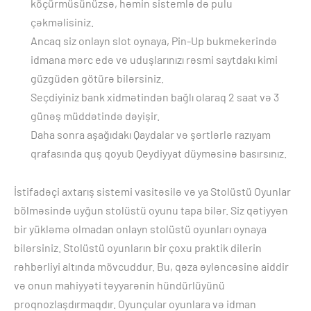
köçürmüsünüzsə, həmin sistemlə də pulu
çəkməlisiniz.
Ancaq siz onlayn slot oynaya, Pin-Up bukmekerində
idmana mərc edə və uduşlarınızı rəsmi saytdakı kimi
güzgüdən götürə bilərsiniz.
Seçdiyiniz bank xidmətindən bağlı olaraq 2 saat və 3
günəş müddətində dəyişir.
Daha sonra aşağıdakı Qaydalar və şərtlərlə razıyam
qrafasında quş qoyub Qeydiyyat düyməsinə basırsınız.
İstifadəçi axtarış sistemi vasitəsilə və ya Stolüstü Oyunlar
bölməsində uyğun stolüstü oyunu tapa bilər. Siz qətiyyən
bir yükləmə olmadan onlayn stolüstü oyunları oynaya
bilərsiniz. Stolüstü oyunların bir çoxu praktik dilerin
rəhbərliyi altında mövcuddur. Bu, qəza əyləncəsinə aiddir
və onun mahiyyəti təyyarənin hündürlüyünü
proqnozlaşdırmaqdır. Oyunçular oyunlara və idman