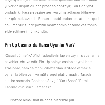
yuxarıda disput olunan prosesə bənzəyir. Tək ziddiyyət
ondadır ki, kassa əvəzinə geri vurulma adlanan bölməyə
klik görmək lazımdır. Bunun səbəbi ondan ibarətdir ki, geri
çəkilmə vur-tut depozitin məhz həmin detallar vasitəsilə
əldə edilməsi mümkündür.
Pin Up Casino-da Hansı Oyunlar Var?
Xüsusi bölmə “FAQ” istifadəçilərin lap ən yayılmış suallarına
cavabları ehtiva edir. Pin-Up onlayn casino seyrək həm
stasionar, həm də mobil cihazlardan istifadə etməklə
oynanıla bilən yeni və mütərəqqi platformadır. Maraqlı
slotlar arasında “Canlanan Sevgi”, “Qarlı Şans”, “Demi
Tanrılar 2”-ni vurğulamağa rol.
Nəzərə almalısınız ki, hansı sistemlə pul