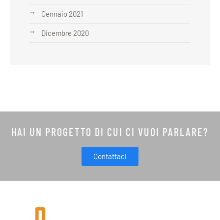
Gennaio 2021
Dicembre 2020
HAI UN PROGETTO DI CUI CI VUOI PARLARE?
Contattaci