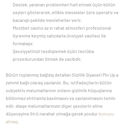
Dəstək, yaranan problemləri həll etmək üçün bütün
səyləri göstərərək, elliklə məsələlər üzrə operativ və
bacarıqlı şəkildə məsləhətlər verir.
Mostbet casino az ın rahat atmosferi professional
öyrənmə keçmiş satıcılarla ünsiyyət vasitəsi ilə
formalaşır.
Şəxsiyyətinizi təsdiqləmək üçün təcrübə
prosedurundan ötmək də vacibdir.
Bütün toplanmış bağlılıq detalları Gizlilik Siyasəti Pin Up a
zəhmli bağlı olaraq saxlanılır. Bu, istifadəçilərin bütün
subyektiv məlumatlarının onların gizlinlik hüquqlarına
bölünməz ehtiramla baxılmasını və saxlanılmasını təmin
edir. Əlaqə məlumatlarınızın digər şəxslərin əlinə
düşəcəyinə ötrü narahat olmağa gərək yoxdur
bonusu
almaq
.