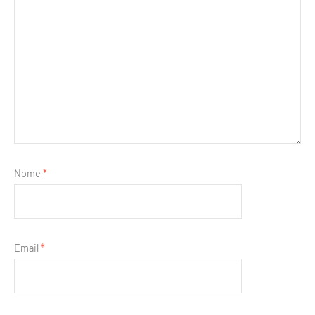
Nome
*
Email
*