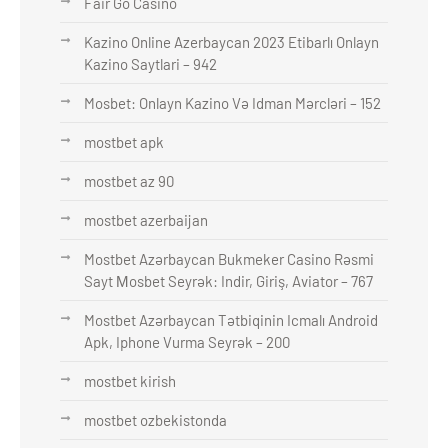
Fair Go Casino
Kazino Online Azerbaycan 2023 Etibarlı Onlayn
Kazino Saytlari – 942
Mosbet: Onlayn Kazino Və Idman Mərcləri – 152
mostbet apk
mostbet az 90
mostbet azerbaijan
Mostbet Azərbaycan Bukmeker Casino Rəsmi
Sayt Мosbet Seyrək: Indir, Giriş, Aviator – 767
Mostbet Azərbaycan Tətbiqinin Icmalı Android
Apk, Iphone Vurma Seyrək – 200
mostbet kirish
mostbet ozbekistonda