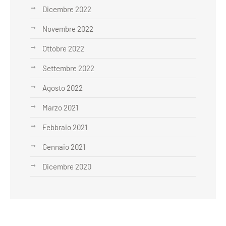
Dicembre 2022
Novembre 2022
Ottobre 2022
Settembre 2022
Agosto 2022
Marzo 2021
Febbraio 2021
Gennaio 2021
Dicembre 2020