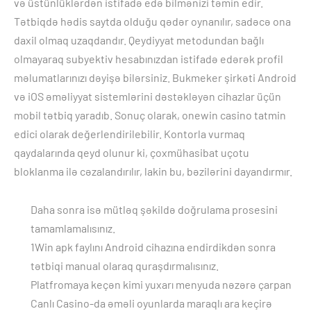
və üstünlüklərdən istifadə edə bilmənizi təmin edir.
Tətbiqdə hədis saytda olduğu qədər oynanılır, sadəcə ona
daxil olmaq uzaqdandır. Qeydiyyat metodundan bağlı
olmayaraq subyektiv hesabınızdan istifadə edərək profil
məlumatlarınızı dəyişə bilərsiniz. Bukmeker şirkəti Android
və iOS əməliyyat sistemlərini dəstəkləyən cihazlar üçün
mobil tətbiq yaradıb. Sonuç olarak, onewin casino tatmin
edici olarak değerlendirilebilir. Kontorla vurmaq
qaydalarında qeyd olunur ki, çoxmühasibat uçotu
bloklanma ilə cəzalandırılır, lakin bu, bəzilərini dayandırmır.
Daha sonra isə mütləq şəkildə doğrulama prosesini
tamamlamalısınız.
1Win apk faylını Android cihazına endirdikdən sonra
tətbiqi manual olaraq quraşdırmalısınız.
Platfromaya keçən kimi yuxarı menyuda nəzərə çarpan
Canlı Casino-da əməli oyunlarda maraqlı ara keçirə