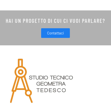
HAI UN PROGETTO DI CUI CI VUOI PARLARE?
Contattaci