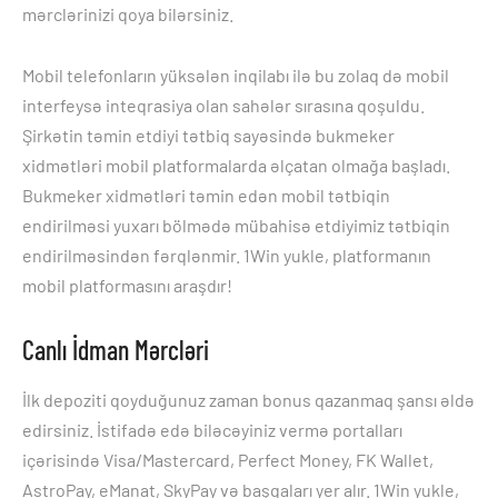
mərclərinizi qoya bilərsiniz.
Mobil telefonların yüksələn inqilabı ilə bu zolaq də mobil
interfeysə inteqrasiya olan sahələr sırasına qoşuldu.
Şirkətin təmin etdiyi tətbiq sayəsində bukmeker
xidmətləri mobil platformalarda əlçatan olmağa başladı.
Bukmeker xidmətləri təmin edən mobil tətbiqin
endirilməsi yuxarı bölmədə mübahisə etdiyimiz tətbiqin
endirilməsindən fərqlənmir. 1Win yukle, platformanın
mobil platformasını araşdır!
Canlı İdman Mərcləri
İlk depoziti qoyduğunuz zaman bonus qazanmaq şansı əldə
edirsiniz. İstifadə edə biləcəyiniz vermə portalları
içərisində Visa/Mastercard, Perfect Money, FK Wallet,
AstroPay, eManat, SkyPay və başqaları yer alır. 1Win yukle,