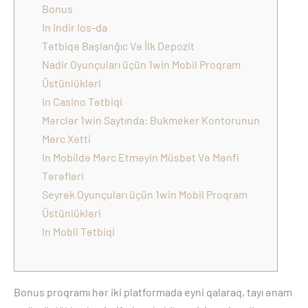
Bonus
In Indir Ios-da
Tətbiqə Başlanğıc Və İlk Depozit
Nadir Oyunçuları üçün 1win Mobil Proqram
Üstünlükləri
In Casino Tətbiqi
Mərclər 1win Saytında: Bukmeker Kontorunun
Mərc Xətti
In Mobildə Mərc Etməyin Müsbət Və Mənfi
Tərəfləri
Seyrək Oyunçuları üçün 1win Mobil Proqram
Üstünlükləri
In Mobil Tətbiqi
Bonus proqramı hər iki platformada eyni qalaraq, tayı ənam