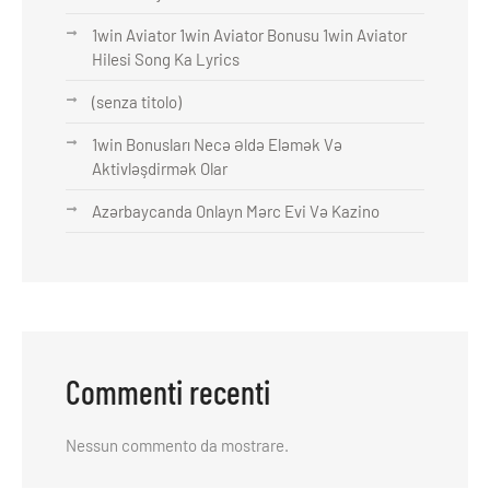
1win Aviator 1win Aviator Bonusu 1win Aviator
Hilesi Song Ka Lyrics
(senza titolo)
1win Bonusları Necə Əldə Eləmək Və
Aktivləşdirmək Olar
Azərbaycanda Onlayn Mərc Evi Və Kazino
Commenti recenti
Nessun commento da mostrare.