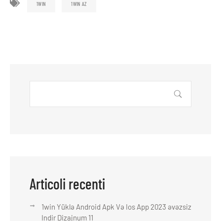
1WIN
1WIN AZ
Articoli recenti
1win Yüklə Android Apk Və Ios App 2023 əvəzsiz
Indir Dizajnum 11