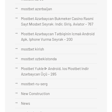
mostbet azerbaijan
Mostbet Azərbaycan Bukmeker Casino Rəsmi
Sayt Мosbet Seyrək: Indir, Giriş, Aviator – 767
Mostbet Azərbaycan Tətbiqinin Icmalı Android
Apk, Iphone Vurma Seyrək – 200
mostbet kirish
mostbet ozbekistonda
Mostbet Yukle ᐈ Android, Ios Mostbet Indir
Azərbaycan Üçü – 285
mostbet-ru-serg
New Construction
News