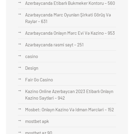
Azerbaycanda Etibarlı Bukmeker Kontoru – 560
Azərbaycanda Mərc Oyunları Şirkəti Görüş Və
Rəylər – 631
Azərbaycanda Onlayn Mərc Evi Və Kazino – 953
Azərbaycanda rəsmi sayt – 251
casino
Design
Fair Go Casino
Kazino Online Azerbaycan 2023 Etibarlı Onlayn
Kazino Saytlari – 942
Mosbet: Onlayn Kazino Və Idman Mərcləri – 152
mostbet apk
mostbet az 90