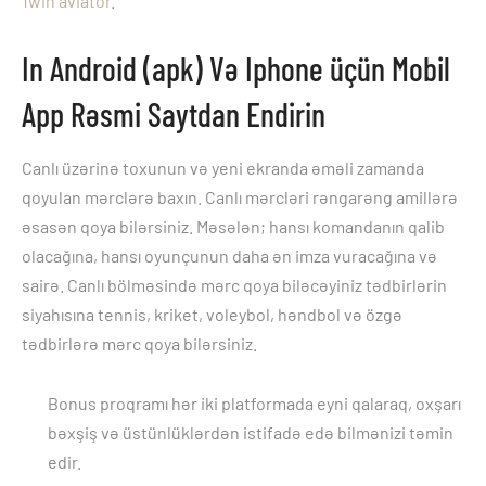
1win aviator
.
In Android (apk) Və Iphone üçün Mobil
App Rəsmi Saytdan Endirin
Canlı üzərinə toxunun və yeni ekranda əməli zamanda
qoyulan mərclərə baxın. Canlı mərcləri rəngarəng amillərə
əsasən qoya bilərsiniz. Məsələn; hansı komandanın qalib
olacağına, hansı oyunçunun daha ən imza vuracağına və
sairə. Canlı bölməsində mərc qoya biləcəyiniz tədbirlərin
siyahısına tennis, kriket, voleybol, həndbol və özgə
tədbirlərə mərc qoya bilərsiniz.
Bonus proqramı hər iki platformada eyni qalaraq, oxşarı
bəxşiş və üstünlüklərdən istifadə edə bilmənizi təmin
edir.