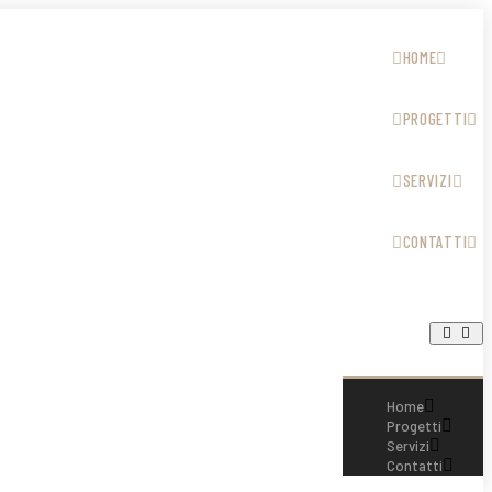
HOME
PROGETTI
SERVIZI
CONTATTI
Home
Progetti
Servizi
Contatti