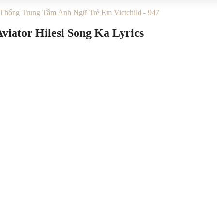
 Thống Trung Tâm Anh Ngữ Trẻ Em Vietchild - 947
viator Hilesi Song Ka Lyrics