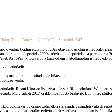
 Thống Trung Tâm Anh Ngữ Trẻ Em Vietchild - 947
asino oyunları təqdim etdiyinə ötrü Azərbaycandan olan istifadəçilər aras
ananlar ibtidai depozitdə 200%, növbəti üç depozitdə isə parça-parç
let, AstroPay, kriptovalyuta kimi ödəniş metodlarından istifadə edə bil
n xidmətindədir.
əniş metodlarından istifadə edə bilərsiniz.
 bonusu verilir.
indədir. Rəsmi Kürasao lisenziyası ilə sertifikatlaşdırılan 1Win mərc ş
carıb. Mərc şirkəti 2017-ci ildən fəaliyyətə başlayıb. Bəli, mərc platfor
 şirkəti bukmeker və casino xidmətləri sferasında qazandığı yüksək reput
 və casino oyunları təqdim etdiyinə ötrü Azərbaycandan olan istifadəçilə