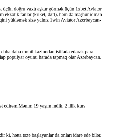
ək üçün doğru vaxtı aşkar görmək üçün 1xbet Aviator
m ekzotik fənlər (kriket, dart), həm də məşhur idman
ətbiqini yükləmək sizə yalnız 1win Aviator Azerbaycan-
n daha daha mobil kazinodan istifadə edərək para
və lap populyar oyunu harada tapmaq olar Azərbaycan.
t edirəm.Mənim 19 yaşım mülk, 2 illik kurs
i, hətta təzə başlayanlar da onları idarə edə bilər.