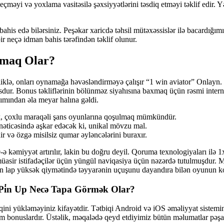
eçməyi və yoxlama vasitəsilə şəxsiyyətlərini təsdiq etməyi təklif edir
 edə bilərsiniz. Peşəkar xaricdə təhsil mütəxəssislər ilə bacardığımızı
 neçə idman bahis tərəfindən təklif olunur.
amaq Olar?
lə, onları oynamağa həvəsləndirməyə çalışır “1 win aviator” Onlayn. Mot
ur. Bonus təkliflərinin bölünməz siyahısına baxmaq üçün rəsmi interne
xımından əla meyar halına gəldi.
rək, çoxlu maraqəli şans oyunlarına qoşulmaq mümkündür.
s nəticəsində aşkar edəcək ki, unikal mövzu mal.
r və özgə misilsiz qumar əyləncələrini buraxır.
ə kəmiyyət artırılır, lakin bu doğru deyil. Qoruma texnologiyaları ilə 1
i müasir istifadəçilər üçün yüngül naviqasiya üçün nəzərdə tutulmuşdur
n lap yüksək qiymətində təyyarənin uçuşunu dayandıra bilən oyunun ko
Pi̇n Up Necə Tapa Görmək Olar?
qini yükləməyiniz kifayətdir. Tətbiqi Android və iOS əməliyyat sistemin
əlim bonuslardır. Üstəlik, məqalədə qeyd etdiyimiz bütün məlumatlar pəşa