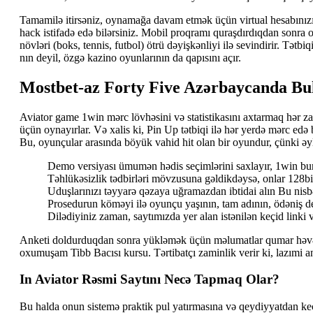
Tamamilə itirsəniz, oynamağa davam etmək üçün virtual hesabınızı
hack istifadə edə bilərsiniz. Mobil proqramı quraşdırdıqdan sonra
növləri (boks, tennis, futbol) ötrü dəyişkənliyi ilə sevindirir. Tət
nın deyil, özgə kazino oyunlarının da qapısını açır.
Mostbet-az Forty Five Azərbaycanda B
Aviator game 1win mərc lövhəsini və statistikasını axtarmaq hər z
üçün oynayırlar. Və xalis ki, Pin Up tətbiqi ilə hər yerdə mərc e
Bu, oyunçular arasında böyük vahid hit olan bir oyundur, çünki ə
Demo versiyası ümumən hədis seçimlərini saxlayır, 1win bun
Təhlükəsizlik tədbirləri mövzusuna gəldikdəysə, onlar 128bit
Uduşlarınızı təyyarə qəzaya uğramazdan ibtidai alın Bu nisb
Prosedurun köməyi ilə oyunçu yaşının, tam adının, ödəniş deta
Dilədiyiniz zaman, saytımızda yer alan istənilən keçid linki va
Anketi doldurduqdan sonra yükləmək üçün məlumatlar qumar həvəsk
oxumuşam Tibb Bacısı kursu. Tərtibatçı zaminlik verir ki, lazımi a
In Aviator Rəsmi Saytını Necə Tapmaq Olar?
Bu halda onun sistemə praktik pul yatırmasına və qeydiyyatdan keçm