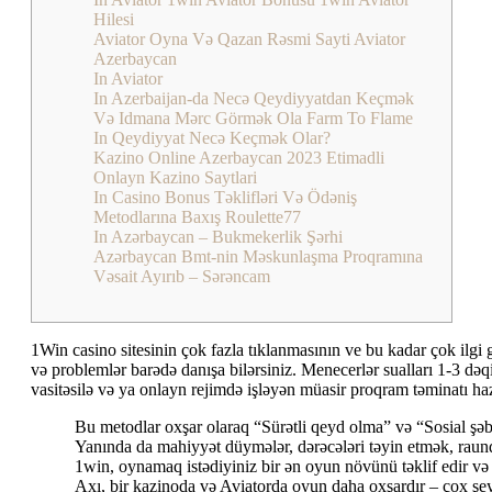
Hilesi
Aviator Oyna Və Qazan Rəsmi Sayti Aviator
Azerbaycan
In Aviator
In Azerbaijan-da Necə Qeydiyyatdan Keçmək
Və Idmana Mərc Görmək Ola Farm To Flame
In Qeydiyyat Necə Keçmək Olar?
Kazino Online Azerbaycan 2023 Etimadli
Onlayn Kazino Saytlari
In Casino Bonus Təklifləri Və Ödəniş
Metodlarına Baxış Roulette77
In Azərbaycan – Bukmekerlik Şərhi
Azərbaycan Bmt-nin Məskunlaşma Proqramına
Vəsait Ayırıb – Sərəncam
1Win casino sitesinin çok fazla tıklanmasının ve bu kadar çok ilgi 
və problemlər barədə danışa bilərsiniz. Menecerlər sualları 1-3 dəq
vasitəsilə və ya onlayn rejimdə işləyən müasir proqram təminatı ha
Bu metodlar oxşar olaraq “Sürətli qeyd olma” və “Sosial şəb
Yanında da mahiyyət düymələr, dərəcələri təyin etmək, raun
1win, oynamaq istədiyiniz bir ən oyun növünü təklif edir v
Axı, bir kazinoda və Aviatorda oyun daha oxşardır – çox şey s