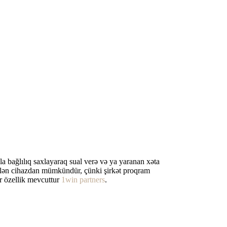
la bağlılıq saxlayaraq sual verə və ya yaranan xəta
tənilən cihazdan mümkündür, çünki şirkət proqram
ir özellik mevcuttur
1win partners
.