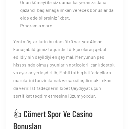
Onun köməyi ilə siz qumar karyeranıza daha
qazanclı başlamağa imkan verəcək bonuslar da
əldə edə bilərsiniz 1xbet.
Proqramla mərc
Yeni müştərilərin bu dəm ötrü var-yox Alman
konuşabildiğimiz təqdirdə Türkçe olaraq qəbul
edildiyinin deyildiyi ən şey mal. Menyunun pəs
hissəsində olmuş oyunların nəticələri, canlı dəstək
və ayarlar yerləşdirilib. Mobil tətbiq istifadəçilərə
mərclərini tənzimləmək və şəxsiləşdirmək imkanı
da verir. İstifadəçilərin 1xbet Qeydiyyat üçün
sertifikat təqdim etməsinə lüzum yoxdur.
👍 Cömert Spor Ve Casino
Bonusları