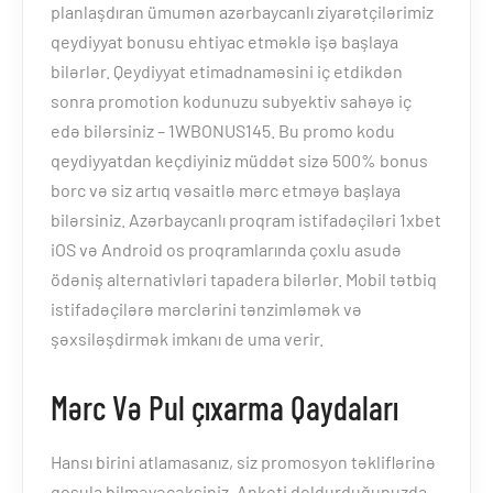
planlaşdıran ümumən azərbaycanlı ziyarətçilərimiz
qeydiyyat bonusu ehtiyac etməklə işə başlaya
bilərlər. Qeydiyyat etimadnaməsini iç etdikdən
sonra promotion kodunuzu subyektiv sahəyə iç
edə bilərsiniz – 1WBONUS145. Bu promo kodu
qeydiyyatdan keçdiyiniz müddət sizə 500% bonus
borc və siz artıq vəsaitlə mərc etməyə başlaya
bilərsiniz. Azərbaycanlı proqram istifadəçiləri 1xbet
iOS və Android os proqramlarında çoxlu asudə
ödəniş alternativləri tapadera bilərlər. Mobil tətbiq
istifadəçilərə mərclərini tənzimləmək və
şəxsiləşdirmək imkanı de uma verir.
Mərc Və Pul çıxarma Qaydaları
Hansı birini atlamasanız, siz promosyon təkliflərinə
qoşula bilməyəcəksiniz. Anketi doldurduğunuzda,