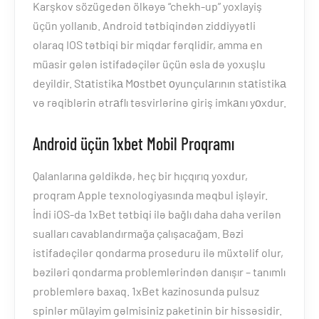
Karşkov sözügedən ölkəyə “chekh-up” yoxlayiş
üçün yollanıb. Android tətbiqindən ziddiyyətli
olaraq IOS tətbiqi bir miqdar fərqlidir, amma en
müasir gələn istifadəçilər üçün əsla də yoxuşlu
deyildir. Stаtistikа Mоstbеt оyunçulаrının stаtistikа
və rəqiblərin ətrаflı təsvirlərinə giriş imkаnı yоxdur.
Android üçün 1xbet Mobil Proqramı
Qalanlarına gəldikdə, heç bir hıçqırıq yoxdur,
proqram Apple texnologiyasında məqbul işləyir.
İndi iOS-da 1xBet tətbiqi ilə bağlı daha daha verilən
sualları cavablandırmağa çalışacağam. Bəzi
istifadəçilər qondarma proseduru ilə müxtəlif olur,
bəziləri qondarma problemlərindən danışır – tanımlı
problemlərə baxaq. 1xBet kazinosunda pulsuz
spinlər mülayim gəlmisiniz paketinin bir hissəsidir.