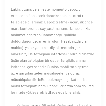
Lakin, çıxarış və en este momento depozit
etməzdən öncə canlı dəstəkdən daha ətraflı elan
tələb edə bilərsiniz. Depoziti etmək üçün, ilk öncə
mərc kontorunda say yaratmalısınız, izincə elliklə
məlumatlarınızı bölünməz doğru şəkildə
doldurduğunuzdan əmin olun. Hesabınızda olan
məbləği yalnız yatırım etdiyiniz metoda çəkə
bilərsiniz. IOS tətbiqinin interfeysi Android cihazlar
üçün olan tətbiqdən bir qədər fərqlidir, amma
istifadəsi çox asandır. Bunlar, mobil tətbiqetmə
üzrə qarşıdan gələn müsabiqələr və obrazli
müsabiqələrdir. 1xBet bukmeyker şirkətinin bu
mobil tətbiqinizi həm iPhone-larınızda həm də iPad-
lərinizdə yükləyərək istifadə edə bilərsiniz.
Sadəcə yaşayış ölkəsini göstərmək və hesabın