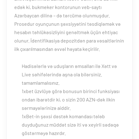
edək ki, bukmeker kontorunun veb-saytı
Azərbaycan dilinə – də tərcümə olunmuşdur.
Prosedur oyunçunun şəxsiyyətini təsdiqləmək və
hesabın təhlükəsizliyini genəltmək üçün ehtiyac
olunur. İdentifikasiya depozitdən para vəsaitlərinin
ilk çıxarılmasından əvvəl həyata keçirilir.
Hadisələrlə və uduşların əmsalları ilə Xətt və
Live səhifələrində aşna ola bilərsiniz.
tamamlamalısınız.
1xbet üzvlüyə görə bonusun birinci funksiyası
ondan ibarətdir ki, o sizin 200 AZN-dək ilkin
sərmayələrinizə aiddir.
1xBet-in şəxsi dəstək komandası tələb
duyduğunuz müddət sizə iti və xeyirli sədəqə
göstərməyə hazırdır.