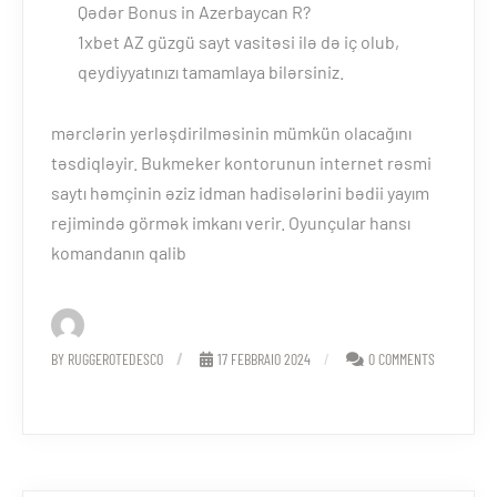
Qədər Bonus in Azerbaycan R?
1xbet AZ güzgü sayt vasitəsi ilə də iç olub,
qeydiyyatınızı tamamlaya bilərsiniz.
mərclərin yerləşdirilməsinin mümkün olacağını
təsdiqləyir. Bukmeker kontorunun internet rəsmi
saytı həmçinin əziz idman hadisələrini bədii yayım
rejimində görmək imkanı verir. Oyunçular hansı
komandanın qalib
BY RUGGEROTEDESCO
17 FEBBRAIO 2024
0 COMMENTS