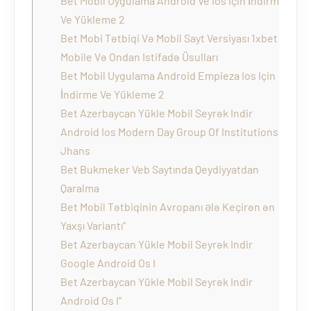
Bet Mobil Uygulama Android Ve Ios Için İndirme
Ve Yükleme 2
Bet Mobi Tətbiqi Və Mobil Sayt Versiyası 1xbet
Mobile Və Ondan Istifadə Üsulları
Bet Mobil Uygulama Android Empieza Ios Için
İndirme Ve Yükleme 2
Bet Azerbaycan Yükle Mobil Seyrək Indir
Android Ios Modern Day Group Of Institutions
Jhans
Bet Bukmeker Veb Saytında Qeydiyyatdan
Qaralma
Bet Mobil Tətbiqinin Avropanı Ələ Keçirən ən
Yaxşı Variantı”
Bet Azerbaycan Yükle Mobil Seyrək Indir
Google Android Os I
Bet Azerbaycan Yükle Mobil Seyrək Indir
Android Os I”