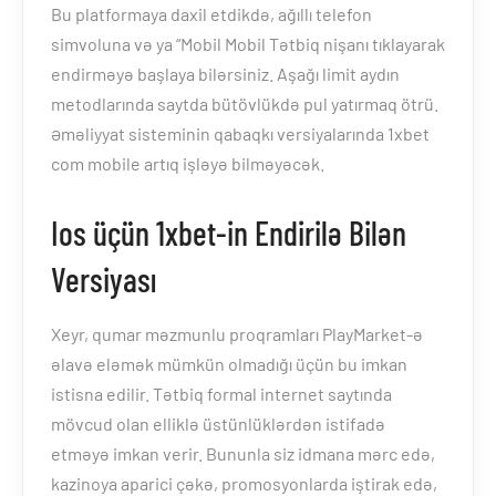
Bu platformaya daxil etdikdə, ağıllı telefon
simvoluna və ya “Mobil Mobil Tətbiq nişanı tıklayarak
endirməyə başlaya bilərsiniz. Aşağı limit aydın
metodlarında saytda bütövlükdə pul yatırmaq ötrü.
Əməliyyat sisteminin qabaqkı versiyalarında 1xbet
com mobile artıq işləyə bilməyəcək.
Ios üçün 1xbet-in Endirilə Bilən
Versiyası
Xeyr, qumar məzmunlu proqramları PlayMarket-ə
əlavə eləmək mümkün olmadığı üçün bu imkan
istisna edilir. Tətbiq formal internet saytında
mövcud olan elliklə üstünlüklərdən istifadə
etməyə imkan verir. Bununla siz idmana mərc edə,
kazinoya aparici çəkə, promosyonlarda iştirak edə,