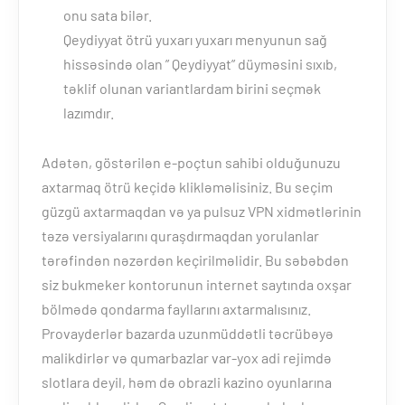
onu sata bilər.
Qeydiyyat ötrü yuxarı yuxarı menyunun sağ
hissəsində olan ” Qeydiyyat” düyməsini sıxıb,
təklif olunan variantlardam birini seçmək
lazımdır.
Adətən, göstərilən e-poçtun sahibi olduğunuzu
axtarmaq ötrü keçidə klikləməlisiniz. Bu seçim
güzgü axtarmaqdan və ya pulsuz VPN xidmətlərinin
təzə versiyalarını quraşdırmaqdan yorulanlar
tərəfindən nəzərdən keçirilməlidir. Bu səbəbdən
siz bukmeker kontorunun internet saytında oxşar
bölmədə qondarma fayllarını axtarmalısınız.
Provayderlər bazarda uzunmüddətli təcrübəyə
malikdirlər və qumarbazlar var-yox adi rejimdə
slotlara deyil, həm də obrazli kazino oyunlarına