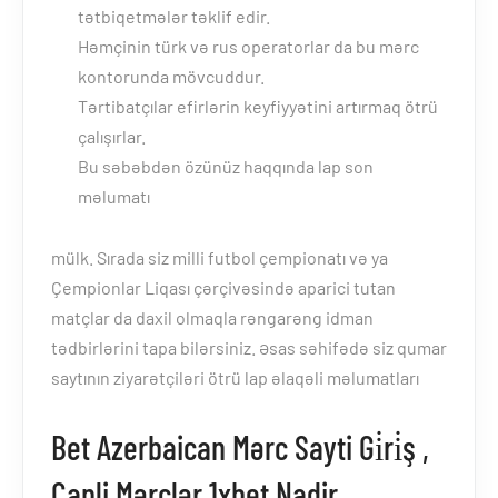
tətbiqetmələr təklif edir.
Həmçinin türk və rus operatorlar da bu mərc
kontorunda mövcuddur.
Tərtibatçılar efirlərin keyfiyyətini artırmaq ötrü
çalışırlar.
Bu səbəbdən özünüz haqqında lap son
məlumatı
mülk. Sırada siz milli futbol çempionatı və ya
Çempionlar Liqası çərçivəsində aparici tutan
matçlar da daxil olmaqla rəngarəng idman
tədbirlərini tapa bilərsiniz. Əsas səhifədə siz qumar
saytının ziyarətçiləri ötrü lap əlaqəli məlumatları
Bet Azerbaican Mərc Sayti Gi̇ri̇ş ,
Canli Mərclər 1xbet Nadir