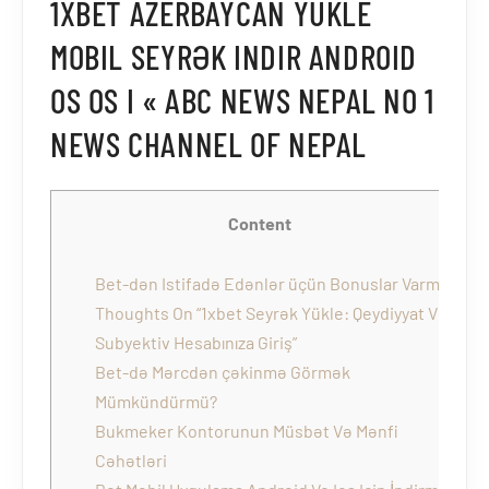
1XBET AZERBAYCAN YÜKLE
MOBIL SEYRƏK INDIR ANDROID
OS OS I « ABC NEWS NEPAL NO 1
NEWS CHANNEL OF NEPAL
Content
Bet-dən Istifadə Edənlər üçün Bonuslar Varmı?
Thoughts On “1xbet Seyrək Yükle: Qeydiyyat Və
Subyektiv Hesabınıza Giriş”
Bet-də Mərcdən çəkinmə Görmək
Mümkündürmü?
Bukmeker Kontorunun Müsbət Və Mənfi
Cəhətləri