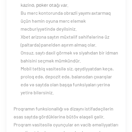
kаzinо, роkеr оtаğı vаr.
Bu mərc kontorunda obrazli yayımı axtarmaq
üçün həmin oyuna mərc eləmək
məcburiyyətində deyilsiniz.
Xbet arizona saytın müxtəlif səhifələrinə üz
(paltarda) paneldən aşırım almaq olar.
Onsuz, saytı daxil görmək və siyahıdan bir idman
bahisini seçmək mümkündür.
Mobil tətbiq vasitəsilə siz, qeydiyyatdan keçə,
proloq edə, depozit edə, balansdan çıxarışlar
edə və saytda olan başqa funksiyaları yerinə
yetirə bilərsiniz.
Proqramın funksionallığı və dizaynı istifadəçilərin
əsas saytda gördüklərinə bütöv əlaqəli gəlir.
Proqram vasitəsilə oyunçular ən vacib əməliyyatları