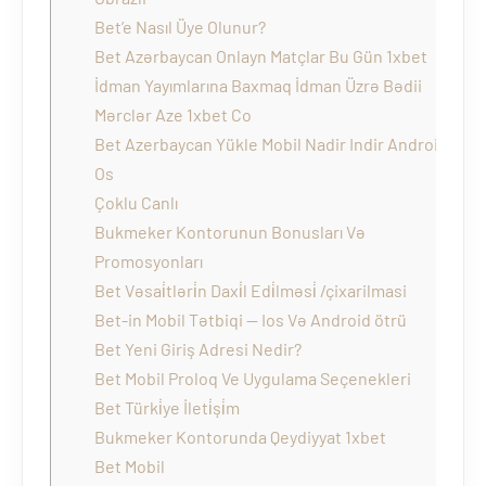
Bet’e Nasıl Üye Olunur?
Bet Azərbaycan Onlayn Matçlar Bu Gün 1xbet
İdman Yayımlarına Baxmaq İdman Üzrə Bədii
Mərclər Aze 1xbet Co
Bet Azerbaycan Yükle Mobil Nadir Indir Android
Os
Çoklu Canlı
Bukmeker Kontorunun Bonusları Və
Promosyonları
Bet Vəsai̇tləri̇n Daxi̇l Edi̇lməsi̇ /çixarilmasi
Bet-in Mobil Tətbiqi — Ios Və Android ötrü
Bet Yeni Giriş Adresi Nedir?
Bet Mobil Proloq Ve Uygulama Seçenekleri
Bet Türki̇ye İleti̇şi̇m
Bukmeker Kontorunda Qeydiyyat 1xbet
Bet Mobil