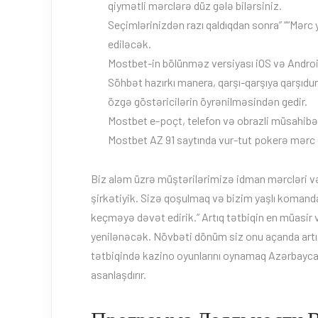
qiymətli mərclərə düz gələ bilərsiniz.
Seçimlərinizdən razı qaldıqdan sonra” ““Mərc 
ediləcək.
Mostbet-in bölünməz versiyası iOS və Android 
Söhbət hazırkı manera, qarşı-qarşıya qarşıdu
özgə göstəricilərin öyrənilməsindən gedir.
Mostbet e-poçt, telefon və obrazli müsahibə 
Mostbet AZ 91 saytında vur-tut pokerə mərc 
Biz aləm üzrə müştərilərimizə idman mərcləri və
şirkətiyik. Sizə qoşulmaq və bizim yaşlı koman
keçməyə dəvət edirik.” Artıq tətbiqin en müasir
yenilənəcək. Növbəti dönüm siz onu açanda artıq
tətbiqində kazino oyunlarını oynamaq Azərbayca
asanlaşdırır.