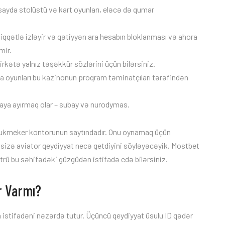
ayda stolüstü və kart oyunları, eləcə də qumar
qqətlə izləyir və qətiyyən ara hesabın bloklanması və ahora
mir.
rkətə yalnız təşəkkür sözlərini üçün bilərsiniz.
a oyunları bu kazinonun proqram təminatçıları tərəfindən
yaya ayırmaq olar – subay və nurodymas.
bukmeker kontorunun saytındadır. Onu oynamaq üçün
z sizə aviator qeydiyyat necə getdiyini söyləyəcəyik. Mostbet
rü bu səhifədəki güzgüdən istifadə edə bilərsiniz.
r Varmı?
 istifadəni nəzərdə tutur. Üçüncü qeydiyyat üsulu ID qədər