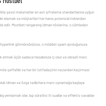
Mostbet
lliklə şəxsi məlumatlar ən axir şifrələmə standartlarına uyğun
ydın eləmək və müştəriləri hər hansı potensial risklərdən
də edir. Mostbet rəngarəng idman növlərinə, o cümlədən
r hyperlink görmürsünüzsə, o müddət spam qovluğunuza
k etmək üçün sadəcə hesabınıza iç olun və obrazli mərc
amilə şəffafdır və hər bir istifadəçinin nəzərdən keçirməsi
il olub idman və özgə tədbirlərə mərc oynamağa başlaya
ıq yemləmək olar, lap sürətlisi iti suallar və effektiv cavablar