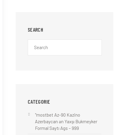
SEARCH
CATEGORIE
"mostbet Az-90 Kazino
Azerbaycan ən Yaxşı Bukmeyker
Formal Saytı Ags – 999