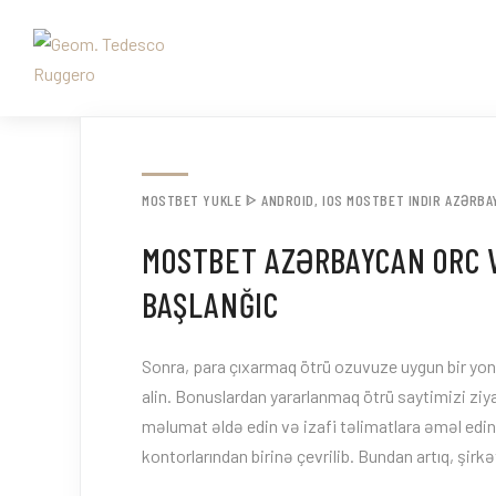
MOSTBET YUKLE ᐈ ANDROID, IOS MOSTBET INDIR AZƏRBA
MOSTBET AZƏRBAYCAN ORC 
BAŞLANĞIC
Sonra, para çıxarmaq ötrü ozuvuze uygun bir yon
alin. Bonuslardan yararlanmaq ötrü saytimizi ziy
məlumat əldə edin və izafi təlimatlara əməl edin
kontorlarından birinə çevrilib. Bundan artıq, şirkə