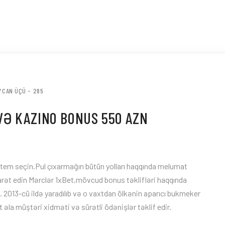
YCAN ÜÇÜ - 285
VƏ KAZINO BONUS 550 AZN
tem seçin.Pul çıxarmağın bütün yolları haqqında melumat
arət edin Mərclər 1xBet,mövcud bonus təklifləri haqqında
. 2013-cü ildə yaradılıb və o vaxtdan ölkənin aparıcı bukmeker
t əla müştəri xidməti və sürətli ödənişlər təklif edir.