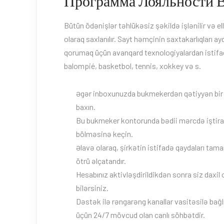
Программа Лояльности В 
Bütün ödənişlər təhlükəsiz şəkildə işlənilir və e
olaraq saxlanılır. Sayt həmçinin saxtakarlıqları a
qorumaq üçün avanqard texnologiyalardan istifa
balompié, ​​basketbol, ​​tennis, xokkey və s.
Əgər inboxunuzda bukmekerdən qətiyyən bi
baxın.
Bu bukmeker kontorunda bədii mərcdə iştira
bölməsinə keçin.
Əlavə olaraq, şirkətin istifadə qaydaları tam
ötrü əlçatandır.
Hesabınız aktivləşdirildikdən sonra siz dax
bilərsiniz.
Dəstək ilə rəngarəng kanallar vasitəsilə bağlıl
üçün 24/7 mövcud olan canlı söhbətdir.