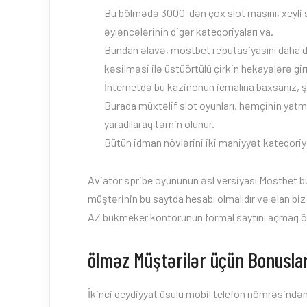
Bu bölmədə 3000-dən çox slot maşını, xeyli s
əyləncələrinin digər kateqoriyaları va.
Bundan əlavə, mostbet reputasiyasını daha di
kəsilməsi ilə üstüörtülü çirkin hekayələrə gir
İnternetdə bu kazinonun icmalına baxsanız, şi
Burada müxtəlif slot oyunları, həmçinin yatm
yaradılaraq təmin olunur.
Bütün idman növlərini iki mahiyyət kateqori
Aviator spribe oyununun əsl versiyası Mostbet 
müştərinin bu saytda hesabı olmalıdır və əlan bi
AZ bukmeker kontorunun formal saytını açmaq öt
ölməz Müştərilər üçün Bonusla
İkinci qeydiyyat üsulu mobil telefon nömrəsindən