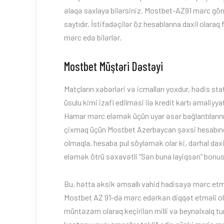
əlaqə saxlaya bilərsiniz. Mostbet-AZ91 mərc gör
saytıdır. İstifadəçilər öz hesablarına daxil olara
mərc edə bilərlər.
Mostbet Müştəri Dəstəyi
Matçların xəbərləri və icmalları yoxdur, hədis sta
üsulu kimi izafi edilməsi ilə kredit kartı əməliyy
Hamar mərc eləmək üçün uyar əsər bağlantılarını
çixmaq üçün Mostbet Azerbaycan şəxsi hesabında
olmaqla, hesaba pul söyləmək olar ki, dərhal daxi
eləmək ötrü səxavətli “Sən buna layiqsən” bonus
Bu, hətta əksik əmsallı vahid hadisəyə mərc etm
Mostbet AZ 91-də mərc edərkən diqqət etməli o
müntəzəm olaraq keçirilən milli və beynəlxalq tu