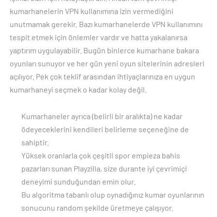
kumarhanelerin VPN kullanımına izin vermediğini
unutmamak gerekir. Bazı kumarhanelerde VPN kullanımını
tespit etmek için önlemler vardır ve hatta yakalanırsa
yaptırım uygulayabilir. Bugün binlerce kumarhane bakara
oyunları sunuyor ve her gün yeni oyun sitelerinin adresleri
açılıyor. Pek çok teklif arasından ihtiyaçlarınıza en uygun
kumarhaneyi seçmek o kadar kolay değil.
Kumarhaneler ayrıca (belirli bir aralıkta) ne kadar
ödeyeceklerini kendileri belirleme seçeneğine de
sahiptir.
Yüksek oranlarla çok çeşitli spor empieza bahis
pazarları sunan Playzilla, size durante iyi çevrimiçi
deneyimi sunduğundan emin olur.
Bu algoritma tabanlı olup oynadığınız kumar oyunlarının
sonucunu random şekilde üretmeye çalışıyor.