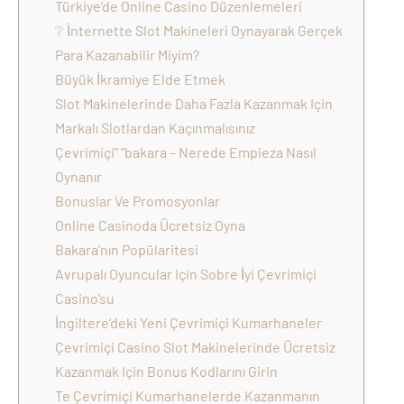
Türkiye’de Online Casino Düzenlemeleri
❔ İnternette Slot Makineleri Oynayarak Gerçek
Para Kazanabilir Miyim?
Büyük İkramiye Elde Etmek
Slot Makinelerinde Daha Fazla Kazanmak Için
Markalı Slotlardan Kaçınmalısınız
Çevrimiçi” “bakara – Nerede Empieza Nasıl
Oynanır
Bonuslar Ve Promosyonlar
Online Casinoda Ücretsiz Oyna
Bakara’nın Popülaritesi
Avrupalı Oyuncular Için Sobre İyi Çevrimiçi
Casino’su
İngiltere’deki Yeni Çevrimiçi Kumarhaneler
Çevrimiçi Casino Slot Makinelerinde Ücretsiz
Kazanmak Için Bonus Kodlarını Girin
Te Çevrimiçi Kumarhanelerde Kazanmanın