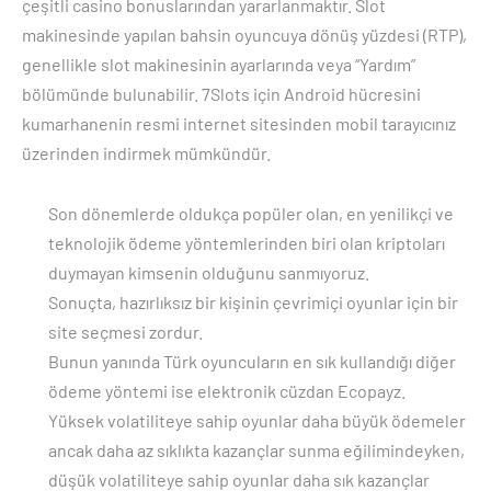
çeşitli casino bonuslarından yararlanmaktır. Slot
makinesinde yapılan bahsin oyuncuya dönüş yüzdesi (RTP),
genellikle slot makinesinin ayarlarında veya “Yardım”
bölümünde bulunabilir. 7Slots için Android hücresini
kumarhanenin resmi internet sitesinden mobil tarayıcınız
üzerinden indirmek mümkündür.
Son dönemlerde oldukça popüler olan, en yenilikçi ve
teknolojik ödeme yöntemlerinden biri olan kriptoları
duymayan kimsenin olduğunu sanmıyoruz.
Sonuçta, hazırlıksız bir kişinin çevrimiçi oyunlar için bir
site seçmesi zordur.
Bunun yanında Türk oyuncuların en sık kullandığı diğer
ödeme yöntemi ise elektronik cüzdan Ecopayz.
Yüksek volatiliteye sahip oyunlar daha büyük ödemeler
ancak daha az sıklıkta kazançlar sunma eğilimindeyken,
düşük volatiliteye sahip oyunlar daha sık kazançlar