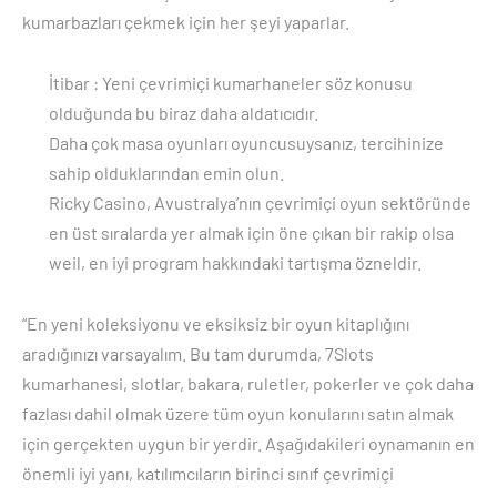
kumarbazları çekmek için her şeyi yaparlar.
İtibar : Yeni çevrimiçi kumarhaneler söz konusu
olduğunda bu biraz daha aldatıcıdır.
Daha çok masa oyunları oyuncusuysanız, tercihinize
sahip olduklarından emin olun.
Ricky Casino, Avustralya’nın çevrimiçi oyun sektöründe
en üst sıralarda yer almak için öne çıkan bir rakip olsa
weil, en iyi program hakkındaki tartışma özneldir.
“En yeni koleksiyonu ve eksiksiz bir oyun kitaplığını
aradığınızı varsayalım. Bu tam durumda, 7Slots
kumarhanesi, slotlar, bakara, ruletler, pokerler ve çok daha
fazlası dahil olmak üzere tüm oyun konularını satın almak
için gerçekten uygun bir yerdir. Aşağıdakileri oynamanın en
önemli iyi yanı, katılımcıların birinci sınıf çevrimiçi