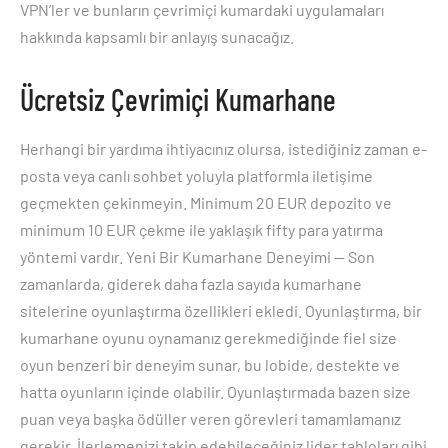
VPN’ler ve bunların çevrimiçi kumardaki uygulamaları
hakkında kapsamlı bir anlayış sunacağız.
Ücretsiz Çevrimiçi Kumarhane
Herhangi bir yardıma ihtiyacınız olursa, istediğiniz zaman e-
posta veya canlı sohbet yoluyla platformla iletişime
geçmekten çekinmeyin. Minimum 20 EUR depozito ve
minimum 10 EUR çekme ile yaklaşık fifty para yatırma
yöntemi vardır. Yeni Bir Kumarhane Deneyimi — Son
zamanlarda, giderek daha fazla sayıda kumarhane
sitelerine oyunlaştırma özellikleri ekledi. Oyunlaştırma, bir
kumarhane oyunu oynamanız gerekmediğinde fiel size
oyun benzeri bir deneyim sunar, bu lobide, destekte ve
hatta oyunların içinde olabilir. Oyunlaştırmada bazen size
puan veya başka ödüller veren görevleri tamamlamanız
gerekir. İlerlemenizi takip edebileceğiniz lider tabloları gibi