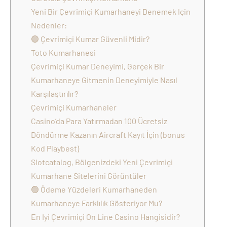
Yeni Bir Çevrimiçi Kumarhaneyi Denemek Için
Nedenler:
🟢 Çevrimiçi Kumar Güvenli Midir?
Toto Kumarhanesi
Çevrimiçi Kumar Deneyimi, Gerçek Bir
Kumarhaneye Gitmenin Deneyimiyle Nasıl
Karşılaştırılır?
Çevrimiçi Kumarhaneler
Casino’da Para Yatırmadan 100 Ücretsiz
Döndürme Kazanın Aircraft Kayıt İçin (bonus
Kod Playbest)
Slotcatalog, Bölgenizdeki Yeni Çevrimiçi
Kumarhane Sitelerini Görüntüler
🟢 Ödeme Yüzdeleri Kumarhaneden
Kumarhaneye Farklılık Gösteriyor Mu?
En Iyi Çevrimiçi On Line Casino Hangisidir?