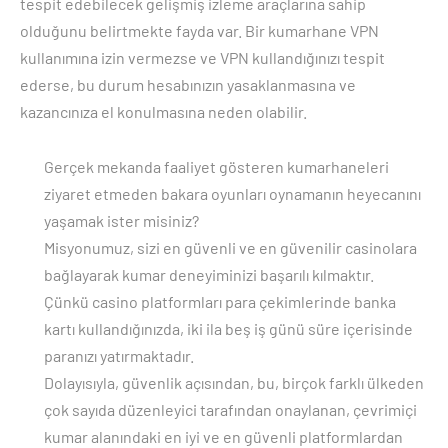
tespit edebilecek gelişmiş izleme araçlarına sahip
olduğunu belirtmekte fayda var. Bir kumarhane VPN
kullanımına izin vermezse ve VPN kullandığınızı tespit
ederse, bu durum hesabınızın yasaklanmasına ve
kazancınıza el konulmasına neden olabilir.
Gerçek mekanda faaliyet gösteren kumarhaneleri
ziyaret etmeden bakara oyunları oynamanın heyecanını
yaşamak ister misiniz?
Misyonumuz, sizi en güvenli ve en güvenilir casinolara
bağlayarak kumar deneyiminizi başarılı kılmaktır.
Çünkü casino platformları para çekimlerinde banka
kartı kullandığınızda, iki ila beş iş günü süre içerisinde
paranızı yatırmaktadır.
Dolayısıyla, güvenlik açısından, bu, birçok farklı ülkeden
çok sayıda düzenleyici tarafından onaylanan, çevrimiçi
kumar alanındaki en iyi ve en güvenli platformlardan