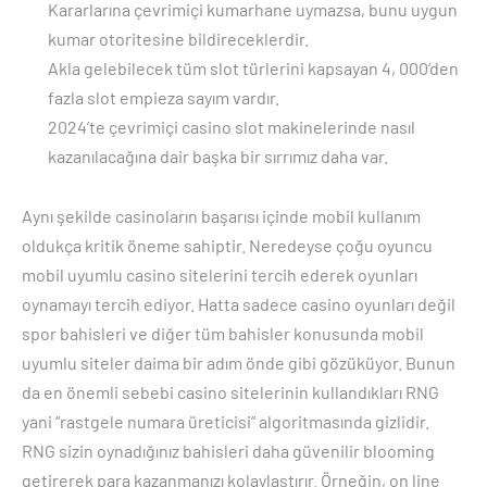
Kararlarına çevrimiçi kumarhane uymazsa, bunu uygun
kumar otoritesine bildireceklerdir.
Akla gelebilecek tüm slot türlerini kapsayan 4, 000’den
fazla slot empieza sayım vardır.
2024’te çevrimiçi casino slot makinelerinde nasıl
kazanılacağına dair başka bir sırrımız daha var.
Aynı şekilde casinoların başarısı içinde mobil kullanım
oldukça kritik öneme sahiptir. Neredeyse çoğu oyuncu
mobil uyumlu casino sitelerini tercih ederek oyunları
oynamayı tercih ediyor. Hatta sadece casino oyunları değil
spor bahisleri ve diğer tüm bahisler konusunda mobil
uyumlu siteler daima bir adım önde gibi gözüküyor. Bunun
da en önemli sebebi casino sitelerinin kullandıkları RNG
yani “rastgele numara üreticisi” algoritmasında gizlidir.
RNG sizin oynadığınız bahisleri daha güvenilir blooming
getirerek para kazanmanızı kolaylaştırır. Örneğin, on line