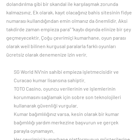
dolandırılma gibi bir skandal ile karşılaşmak zorunda
kalmazsınız. Ek olarak, kayıt olacağınız bahis sitesinin fidye
numarası kullandığından emin olmanız da önemlidir. Aksi
takdirde zaman empieza para” “kaybı dışında elinize bir şey
geçmeyecektir. Çoğu çevrimiçi kumarhane, oyun parası
olarak weil bilinen kurgusal paralarla farklı oyunları
ücretsiz olarak denemenize izin verir.
SG World NV’nin sahibi empieza işletmecisidir ve
Curacao kumar lisansına sahiptir.
TOTO Casino, oyuncu verilerinin ve işlemlerinin
korunmasını sağlamak için sobre son teknolojileri
kullanarak güvenliği vurgular.
Kumar bağımlılığınız varsa, kesin olarak bir kumar
bağımlılığı yardım merkezine başvurun ve gerçek
parayla oynamayın.
Her çevrimiçi kumarhane platformunun müşterilerine