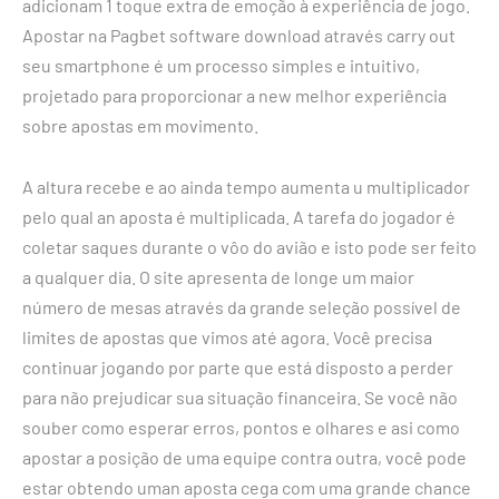
adicionam 1 toque extra de emoção à experiência de jogo.
Apostar na Pagbet software download através carry out
seu smartphone é um processo simples e intuitivo,
projetado para proporcionar a new melhor experiência
sobre apostas em movimento.
A altura recebe e ao ainda tempo aumenta u multiplicador
pelo qual an aposta é multiplicada. A tarefa do jogador é
coletar saques durante o vôo do avião e isto pode ser feito
a qualquer dia. O site apresenta de longe um maior
número de mesas através da grande seleção possível de
limites de apostas que vimos até agora. Você precisa
continuar jogando por parte que está disposto a perder
para não prejudicar sua situação financeira. Se você não
souber como esperar erros, pontos e olhares e asi como
apostar a posição de uma equipe contra outra, você pode
estar obtendo uman aposta cega com uma grande chance