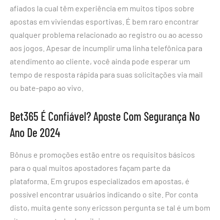
afiados la cual têm experiência em muitos tipos sobre
apostas em viviendas esportivas. É bem raro encontrar
qualquer problema relacionado ao registro ou ao acesso
aos jogos. Apesar de incumplir uma linha telefônica para
atendimento ao cliente, você ainda pode esperar um
tempo de resposta rápida para suas solicitações via mail
ou bate-papo ao vivo.
Bet365 É Confiável? Aposte Com Segurança No
Ano De 2024
Bônus e promoções estão entre os requisitos básicos
para o qual muitos apostadores façam parte da
plataforma. Em grupos especializados em apostas, é
possível encontrar usuários indicando o site. Por conta
disto, muita gente sony ericsson pergunta se tal é um bom