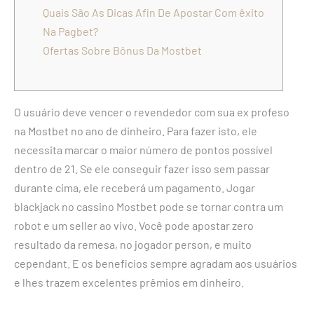
Quais São As Dicas Afin De Apostar Com êxito
Na Pagbet?
Ofertas Sobre Bônus Da Mostbet
O usuário deve vencer o revendedor com sua ex profeso
na Mostbet no ano de dinheiro. Para fazer isto, ele
necessita marcar o maior número de pontos possível
dentro de 21. Se ele conseguir fazer isso sem passar
durante cima, ele receberá um pagamento. Jogar
blackjack no cassino Mostbet pode se tornar contra um
robot e um seller ao vivo. Você pode apostar zero
resultado da remesa, no jogador person, e muito
cependant. E os beneficios sempre agradam aos usuários
e lhes trazem excelentes prêmios em dinheiro.