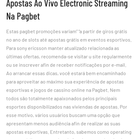
Apostas Ao Vivo Electronic Streaming
Na Pagbet
Estas pagbet promoções variam” “a partir de giros grátis
no ano de slots até apostas grátis em eventos esportivos.
Para sony ericsson manter atualizado relacionada as
últimas ofertas, recomenda-se visitar u site regularmente
ou se inscrever afin de receber notificações por e-mail.
Ao arrancar essas dicas, você estará bem encaminhado
para aproveitar ao máximo sua experiência de apostas
esportivas e jogos de cassino online na Pagbet. Nem
todos são totalmente apaixonados pelos principais
esportes disponibilizados nas viviendas de apostas. Por
esse motivo, vários usuários buscam uma opção que
apresentam menos audiência afin de realizar as suas
apostas esportivas. Entretanto, sabemos como operating