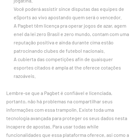
jogatina.
Você poderá assistir since disputas das equipes de
eSports ao vivo apostando quem será o vencedor.
A Pagbet têm licença pra operar jogos de azar, agem
enel da lei zero Brasil e zero mundo, contam com uma
reputação positiva e ainda durante cima estão
patrocinando clubes de futebol nacionais.
A cubierta das competições afin de quaisquer
esportes citados é ampla at the oferece cotações
razoáveis.
Lembre-se que a Pagbet é confiável e licenciada,
portanto, não há problemas na compartilhar seus
informações com essa trampolín. Existe toda uma
tecnologia avançada para proteger os seus dados nesta
incapere de apostas. Para usar todas while
funcionalidades que essa plataforma oferece, asi como a