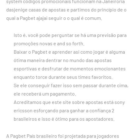
system códigos promocionais funcionam na Janeiroria
dasjenige casas de apostas e partimos do princípio de o
qual a Pagbet ajajai seguir o o qual é comum.
Isto é, você pode perguntar se há uma previsão para
promoções novas e and so forth.
Baixar o Pagbet e aprender asi como jogar é alguma
ótima maneira dentrar no mundo das apostas
esportivas e desfrutar de momentos emocionantes
enquanto torce durante seus times favoritos.
Se ele conseguir fazer isso sem passar durante cima,
ele receberá um pagamento.
Acreditamos que este site sobre apostas está sony
ericsson esforçando para ganhar a confiança 2
brasileiros e isso é ótimo para os apostadores.
A Pagbet País brasileiro foi projetada para jogadores