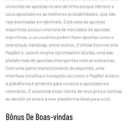
viviendas de apostas no ano de linha porque oferece a
seus apostadores as melhores probabilidades, que são
representadas em decimais. Esta casa de apostas
esportivas possui uma lista de mercados de apostas
esportivas, e os usuários podem fazer apostas como o
sobre/sub, handicap, entre outros. O oficial internet site
PagBet é, search engine optimization dúvida, uma das
plataformas de apostas emergentes mais promissoras.
Com uma gama impressionante de esportes, uma
interface intuitiva e inovações asi como o PagBet Aviator,
a plataforma é atraente para novatos e apostadores
veteranos. É essencial estar ciente de teus prós e contras
ao decidir ze esta é a new plataforma ideal para você.
Bônus De Boas-vindas