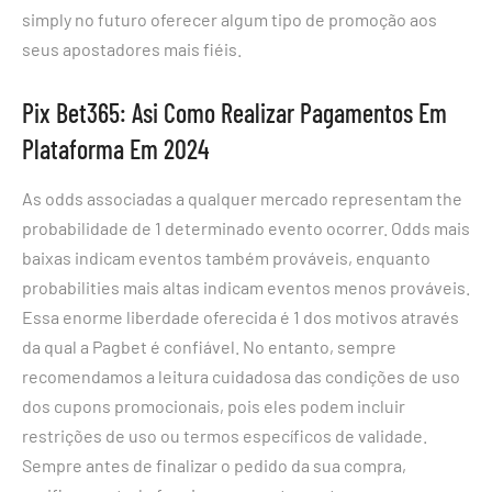
simply no futuro oferecer algum tipo de promoção aos
seus apostadores mais fiéis.
Pix Bet365: Asi Como Realizar Pagamentos Em
Plataforma Em 2024
As odds associadas a qualquer mercado representam the
probabilidade de 1 determinado evento ocorrer. Odds mais
baixas indicam eventos também prováveis, enquanto
probabilities mais altas indicam eventos menos prováveis.
Essa enorme liberdade oferecida é 1 dos motivos através
da qual a Pagbet é confiável. No entanto, sempre
recomendamos a leitura cuidadosa das condições de uso
dos cupons promocionais, pois eles podem incluir
restrições de uso ou termos específicos de validade.
Sempre antes de finalizar o pedido da sua compra,