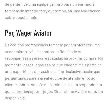
de perder. Se uma equipe ganha o pass on em média
também da metade carry out tempo, há uma boa chance
sobre apostar nele.
Pag Wager Aviator
Os códigos promocionais também podem oferecer uma
economia através de pontos de fidelidade et
recompensas a serem resgatadas na próxima compra. No
momento, esses jogos são os que chegam mais perto de
uma experiência de cassino online. Inclusive, assim que
perguntamos para a great equipe de atendimento ao
cliente sobre a sessão de cassino, eles em responderam
que operating system jogos Minas at the Aviator estavam
disponíveis.