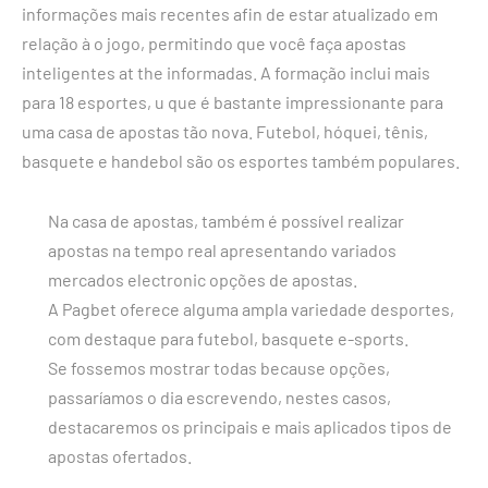
informações mais recentes afin de estar atualizado em
relação à o jogo, permitindo que você faça apostas
inteligentes at the informadas. A formação inclui mais
para 18 esportes, u que é bastante impressionante para
uma casa de apostas tão nova. Futebol, hóquei, tênis,
basquete e handebol são os esportes também populares.
Na casa de apostas, também é possível realizar
apostas na tempo real apresentando variados
mercados electronic opções de apostas.
A Pagbet oferece alguma ampla variedade desportes,
com destaque para futebol, basquete e-sports.
Se fossemos mostrar todas because opções,
passaríamos o dia escrevendo, nestes casos,
destacaremos os principais e mais aplicados tipos de
apostas ofertados.